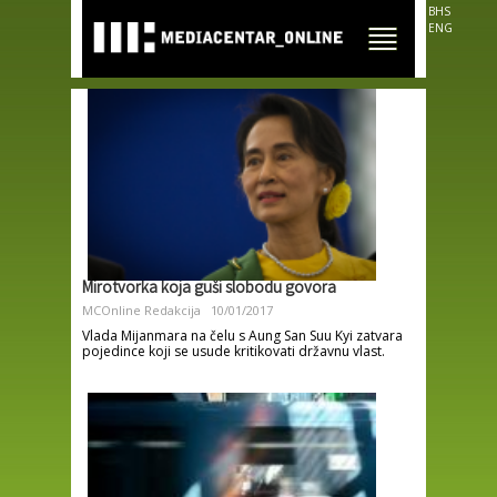
Skip to
BHS
main
ENG
content
Mirotvorka koja guši slobodu govora
MCOnline Redakcija
10/01/2017
Vlada Mijanmara na čelu s Aung San Suu Kyi zatvara
pojedince koji se usude kritikovati državnu vlast.