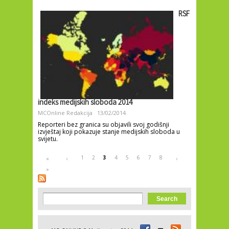
RSF
indeks medijskih sloboda 2014
MCOnline Redakcija
13/02/2014
Reporteri bez granica su objavili svoj godišnji
izvještaj koji pokazuje stanje medijskih sloboda u
svijetu.
Pages
1
2
3
4
5
6
7
8
«
‹
›
»
Search form
Search