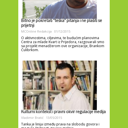
Bitno je pokretati "teška" pitanja i ne plašiti se
prijetnji
MCOnline Redakcija
01/12/2015
O aktivnostima, ciljevima, te budućim planovima
Centra za mlade Kvart iz Prijedora, razgovarali smo
sa projekt menadžerom ove organizacije, Brankom
Ćulibrkom.
Kulturni kontekst i pravni okvir regulacije medija
Vladimir Bratić
13/05/2015
Tanka je linija između prava na slobodu govora i