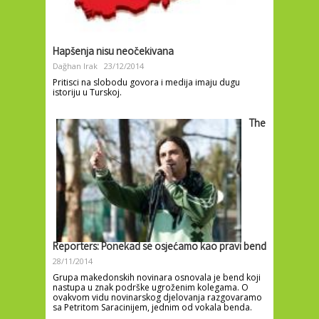
Hapšenja nisu neočekivana
Dağhan Irak
23/12/2014
Pritisci na slobodu govora i medija imaju dugu
istoriju u Turskoj.
The
Reporters: Ponekad se osjećamo kao pravi bend
28/11/2014
Grupa makedonskih novinara osnovala je bend koji
nastupa u znak podrške ugroženim kolegama. O
ovakvom vidu novinarskog djelovanja razgovaramo
sa Petritom Saracinijem, jednim od vokala benda.