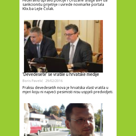
Federalnu upravu policije i Oružane snage BiH da
sankcionišu prijetnje i uvrede novinarke portala
Klix.ba Lejle Čolak.
'Devedesete' se vratile u hrvatske medije
Boris Pavelić
29/02/2016
Praksu devedesetih nova je hrvatska vlast vratila u
mjeri koju ni najveći pesimisti nisu uspjeli predvidjeti.