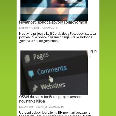
Privatnost, sloboda govora i odgovornost
Đorđe Krajišnik
28/09/2016
Nedavne prijetnje Lejli Čolak zbog Facebook statusa,
pokrenuo je ponovo važna pitanja: šta je sloboda
govora, a šta odgovornost
FUP
i
OSBiH da sankcionišu prijetnje i uvrede
novinarke Klix-a
MCOnline Redakcija
29/08/2016
Upravni odbor Udruženja BH novinari pozvao je