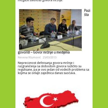
moguće štetnosti govora mržnje.
Pazi
šta
govoriš! – Govor mržnje u medijima
Nevena Ršumović
25/03/2015
Nepreciznost definisanja govora mržnje i
razgraničenja sa slobodom govora različito su
regulisane, pa je ovo jedan od vodećih problema sa
kojima se onlajn zajednica danas suočava.