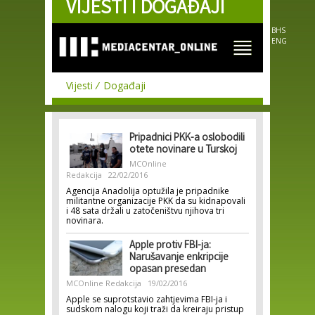
VIJESTI I DOGAĐAJI
Skip to
main
content
BHS
ENG
Vijesti
Događaji
Pripadnici PKK-a oslobodili
otete novinare u Turskoj
MCOnline
Redakcija
22/02/2016
Agencija Anadolija optužila je pripadnike
militantne organizacije PKK da su kidnapovali
i 48 sata držali u zatočeništvu njihova tri
novinara.
Apple protiv FBI-ja:
Narušavanje enkripcije
opasan presedan
MCOnline Redakcija
19/02/2016
Apple se suprotstavio zahtjevima FBI-ja i
sudskom nalogu koji traži da kreiraju pristup