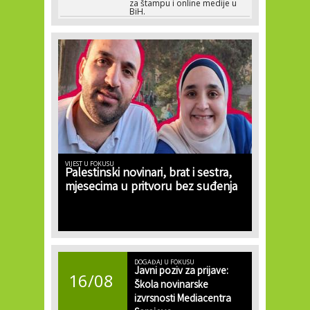
za štampu i online medije u
BiH.
VIJEST U FOKUSU
Palestinski novinari, brat i sestra,
mjesecima u pritvoru bez suđenja
DOGAĐAJ U FOKUSU
Javni poziv za prijave:
16/08
Škola novinarske
izvrsnosti Mediacentra