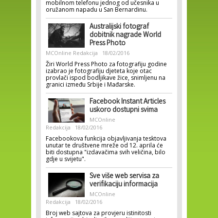
mobilnom telefonu jednog od učesnika u
oružanom napadu u San Bernardinu.
Australijski fotograf
dobitnik nagrade World
Press Photo
MCOnline Redakcija
18/02/2016
Žiri World Press Photo za fotografiju godine
izabrao je fotografiju djeteta koje otac
provlači ispod bodljikave žice, snimljenu na
granici između Srbije i Mađarske.
Facebook Instant Articles
uskoro dostupni svima
MCOnline
Redakcija
18/02/2016
Facebookova funkcija objavljivanja tesktova
unutar te društvene mreže od 12. aprila će
biti dostupna "izdavačima svih veličina, bilo
gdje u svijetu".
Sve više web servisa za
verifikaciju informacija
MCOnline
Redakcija
18/02/2016
Broj web sajtova za provjeru istinitosti