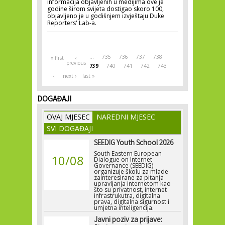
informacija objavljenih u medijima ove je
godine širom svijeta dostigao skoro 100,
objavljeno je u godišnjem izvještaju Duke
Reporters' Lab-a.
Pages
…
735
736
737
738
« first
‹
previous
739
740
741
742
743
…
next ›
last »
DOGAĐAJI
OVAJ MJESEC
NAREDNI MJESEC
SVI DOGAĐAJI
SEEDIG Youth School 2026
South Eastern European
10/08
Dialogue on Internet
Governance (SEEDIG)
organizuje školu za mlade
zainteresirane za pitanja
upravljanja internetom kao
što su privatnost, internet
infrastrukutra, digitalna
prava, digitalna sigurnost i
umjetna inteligencija.
Javni poziv za prijave: