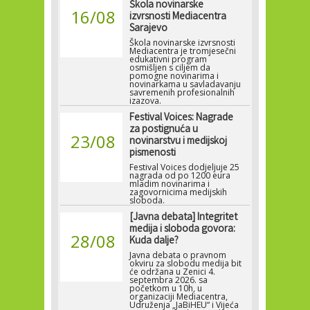
Škola novinarske
16/08
izvrsnosti Mediacentra
Sarajevo
Škola novinarske izvrsnosti
Mediacentra je tromjesečni
edukativni program
osmišljen s ciljem da
pomogne novinarima i
novinarkama u savladavanju
savremenih profesionalnih
izazova.
Festival Voices: Nagrade
za postignuća u
23/08
novinarstvu i medijskoj
pismenosti
Festival Voices dodjeljuje 25
nagrada od po 1200 eura
mladim novinarima i
zagovornicima medijskih
sloboda.
[Javna debata] Integritet
medija i sloboda govora:
28/08
Kuda dalje?
Javna debata o pravnom
okviru za slobodu medija bit
će održana u Zenici 4.
septembra 2026. sa
početkom u 10h, u
organizaciji Mediacentra,
Udruženja „JaBiHEU“ i Vijeća