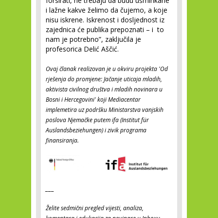
forsirati, ne trebaju da budu ušminkane
i lažne kakve želimo da čujemo, a koje
nisu iskrene. Iskrenost i dosljednost iz
zajednica će publika prepoznati – i to
nam je potrebno”, zaključila je
profesorica Delić Aščić.
Ovaj članak realizovan je u okviru projekta 'Od
rješenja do promjene: Jačanje uticaja mladih,
aktivista civilnog društva i mladih novinara u
Bosni i Hercegovini' koji Mediacentar
implemetira uz podršku Ministarstva vanjskih
poslova Njemačke putem ifa (Institut für
Auslandsbeziehungen) i zivik programa
finansiranja
.
___
Želite sedmični pregled vijesti, analiza,