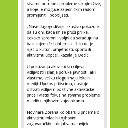
stvarne potrebe i probleme s kojim žive,
a koje je moguće zajedničkim radom
promijeniti i poboljšati.
„Naše dugogodišnje iskustvo pokazuje
da su oni, kada im se pruži prilika,
itekako spremni i voljni da sarađuju na
bazi zajedničkih interesa – bilo da je
riječ o kulturi, umjetnosti, sportu ili
aktivizmu uopće“, kazala je Dedić.
U postizanju aktivističkih ciljeva,
vidljivosti i slanja poruke javnosti, ali i
vlastima, veliku ulogu imaju lokalni
mediji. Uprkos pritiscima, nastoje
održati vidljivim pozitivne aktivističke
priče i vratiti fokus na stvarne probleme
mladih u njihovim zajednicama.
Novinara Zorana Kolobaru u pričama o
aktivizmu mladih i njihovim
zagovaračkim inicijativama uvijek