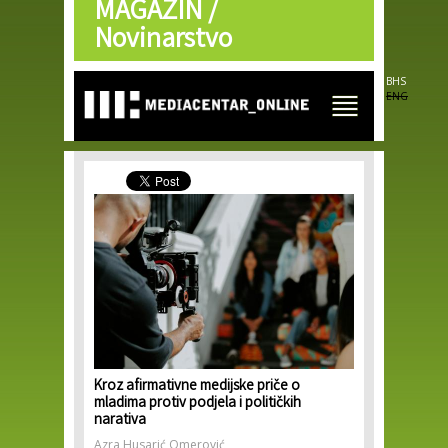
MAGAZIN /
Skip to
main
Novinarstvo
content
BHS
ENG
Kroz afirmativne medijske priče o
mladima protiv podjela i političkih
narativa
Azra Husarić Omerović