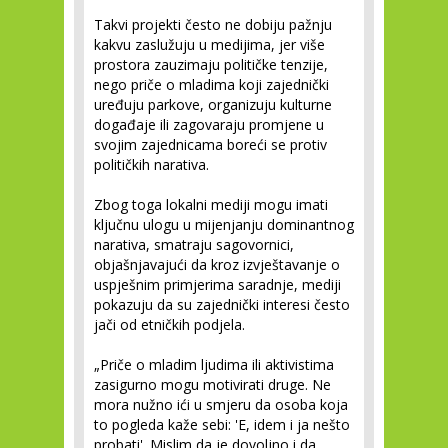
Takvi projekti često ne dobiju pažnju
kakvu zaslužuju u medijima, jer više
prostora zauzimaju političke tenzije,
nego priče o mladima koji zajednički
uređuju parkove, organizuju kulturne
događaje ili zagovaraju promjene u
svojim zajednicama boreći se protiv
političkih narativa.
Zbog toga lokalni mediji mogu imati
ključnu ulogu u mijenjanju dominantnog
narativa, smatraju sagovornici,
objašnjavajući da kroz izvještavanje o
uspješnim primjerima saradnje, mediji
pokazuju da su zajednički interesi često
jači od etničkih podjela.
„Priče o mladim ljudima ili aktivistima
zasigurno mogu motivirati druge. Ne
mora nužno ići u smjeru da osoba koja
to pogleda kaže sebi: 'E, idem i ja nešto
probati'. Mislim da je dovoljno i da