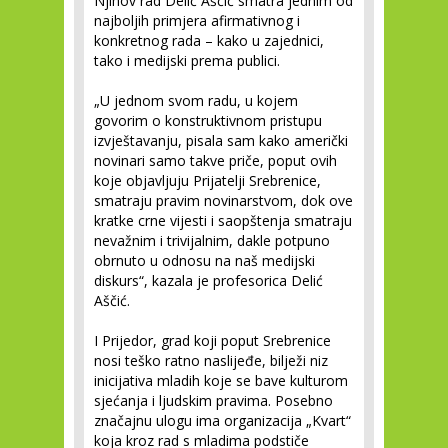
Njihov rad Delić Aščić smatra jednim od
najboljih primjera afirmativnog i
konkretnog rada – kako u zajednici,
tako i medijski prema publici.
„U jednom svom radu, u kojem
govorim o konstruktivnom pristupu
izvještavanju, pisala sam kako američki
novinari samo takve priče, poput ovih
koje objavljuju Prijatelji Srebrenice,
smatraju pravim novinarstvom, dok ove
kratke crne vijesti i saopštenja smatraju
nevažnim i trivijalnim, dakle potpuno
obrnuto u odnosu na naš medijski
diskurs“, kazala je profesorica Delić
Aščić.
I Prijedor, grad koji poput Srebrenice
nosi teško ratno naslijeđe, bilježi niz
inicijativa mladih koje se bave kulturom
sjećanja i ljudskim pravima. Posebno
značajnu ulogu ima organizacija „Kvart“
koja kroz rad s mladima podstiče