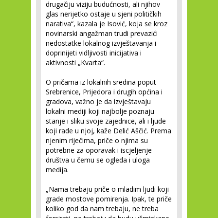
drugačiju viziju budućnosti, ali njihov
glas nerijetko ostaje u sjeni političkih
narativa“, kazala je Isović, koja se kroz
novinarski angažman trudi prevazići
nedostatke lokalnog izvještavanja i
doprinijeti vidljivosti inicijativa i
aktivnosti „Kvarta“.
O pričama iz lokalnih sredina poput
Srebrenice, Prijedora i drugih općina i
gradova, važno je da izvještavaju
lokalni mediji koji najbolje poznaju
stanje i sliku svoje zajednice, ali i ljude
koji rade u njoj, kaže Delić Aščić. Prema
njenim riječima, priče o njima su
potrebne za oporavak i iscjeljenje
društva u čemu se ogleda i uloga
medija.
„Nama trebaju priče o mladim ljudi koji
grade mostove pomirenja. Ipak, te priče
koliko god da nam trebaju, ne treba