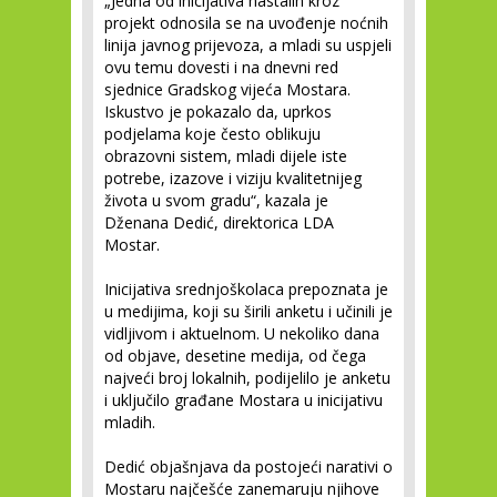
„Jedna od inicijativa nastalih kroz
projekt odnosila se na uvođenje noćnih
linija javnog prijevoza, a mladi su uspjeli
ovu temu dovesti i na dnevni red
sjednice Gradskog vijeća Mostara.
Iskustvo je pokazalo da, uprkos
podjelama koje često oblikuju
obrazovni sistem, mladi dijele iste
potrebe, izazove i viziju kvalitetnijeg
života u svom gradu“, kazala je
Dženana Dedić, direktorica LDA
Mostar.
Inicijativa srednjoškolaca prepoznata je
u medijima, koji su širili anketu i učinili je
vidljivom i aktuelnom. U nekoliko dana
od objave, desetine medija, od čega
najveći broj lokalnih, podijelilo je anketu
i uključilo građane Mostara u inicijativu
mladih.
Dedić objašnjava da postojeći narativi o
Mostaru najčešće zanemaruju njihove