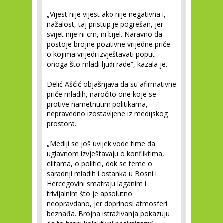
„Vijest nije vijest ako nije negativna i,
nažalost, taj pristup je pogrešan, jer
svijet nije ni crn, ni bijel. Naravno da
postoje brojne pozitivne vrijedne priče
o kojima vrijedi izvještavati poput
onoga što mladi ljudi rade“, kazala je.
Delić Aščić objašnjava da su afirmativne
priče mladih, naročito one koje se
protive nametnutim politikama,
nepravedno izostavljene iz medijskog
prostora.
„Mediji se još uvijek vode time da
uglavnom izvještavaju o konfliktima,
elitama, o politici, dok se teme o
saradnji mladih i ostanka u Bosni i
Hercegovini smatraju laganim i
trivijalnim što je apsolutno
neopravdano, jer doprinosi atmosferi
beznađa. Brojna istraživanja pokazuju