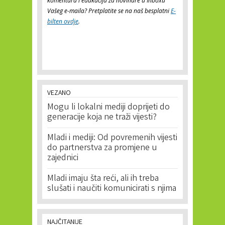
komentara i edukacija za novinare u Inboxu
Vašeg e-maila? Pretplatite se na naš besplatni
E-
bilten ovdje
.
VEZANO
Mogu li lokalni mediji doprijeti do
generacije koja ne traži vijesti?
Mladi i mediji: Od povremenih vijesti
do partnerstva za promjene u
zajednici
Mladi imaju šta reći, ali ih treba
slušati i naučiti komunicirati s njima
NAJČITANIJE