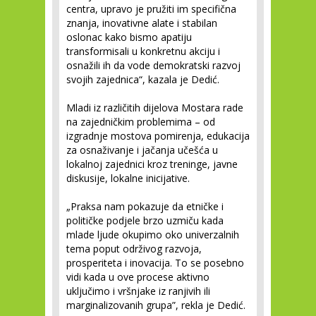
centra, upravo je pružiti im specifična
znanja, inovativne alate i stabilan
oslonac kako bismo apatiju
transformisali u konkretnu akciju i
osnažili ih da vode demokratski razvoj
svojih zajednica“, kazala je Dedić.
Mladi iz različitih dijelova Mostara rade
na zajedničkim problemima – od
izgradnje mostova pomirenja, edukacija
za osnaživanje i jačanja učešća u
lokalnoj zajednici kroz treninge, javne
diskusije, lokalne inicijative.
„Praksa nam pokazuje da etničke i
političke podjele brzo uzmiču kada
mlade ljude okupimo oko univerzalnih
tema poput održivog razvoja,
prosperiteta i inovacija. To se posebno
vidi kada u ove procese aktivno
uključimo i vršnjake iz ranjivih ili
marginalizovanih grupa”, rekla je Dedić.