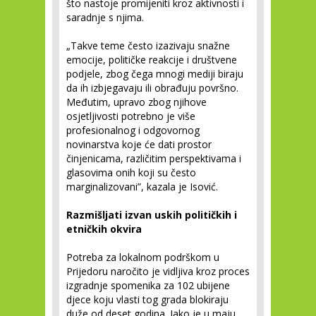
što nastoje promijeniti kroz aktivnosti i
saradnje s njima.
„Takve teme često izazivaju snažne
emocije, političke reakcije i društvene
podjele, zbog čega mnogi mediji biraju
da ih izbjegavaju ili obrađuju površno.
Međutim, upravo zbog njihove
osjetljivosti potrebno je više
profesionalnog i odgovornog
novinarstva koje će dati prostor
činjenicama, različitim perspektivama i
glasovima onih koji su često
marginalizovani”, kazala je Isović.
Razmišljati izvan uskih političkih i
etničkih okvira
Potreba za lokalnom podrškom u
Prijedoru naročito je vidljiva kroz proces
izgradnje spomenika za 102 ubijene
djece koju vlasti tog grada blokiraju
duže od deset godina. Iako je u maju