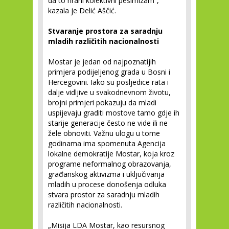
da to hrani kolektivni pesimizam“,
kazala je Delić Aščić.
Stvaranje prostora za saradnju
mladih različitih nacionalnosti
Mostar je jedan od najpoznatijih
primjera podijeljenog grada u Bosni i
Hercegovini. Iako su posljedice rata i
dalje vidljive u svakodnevnom životu,
brojni primjeri pokazuju da mladi
uspijevaju graditi mostove tamo gdje ih
starije generacije često ne vide ili ne
žele obnoviti. Važnu ulogu u tome
godinama ima spomenuta Agencija
lokalne demokratije Mostar, koja kroz
programe neformalnog obrazovanja,
građanskog aktivizma i uključivanja
mladih u procese donošenja odluka
stvara prostor za saradnju mladih
različitih nacionalnosti.
„Misija LDA Mostar, kao resursnog