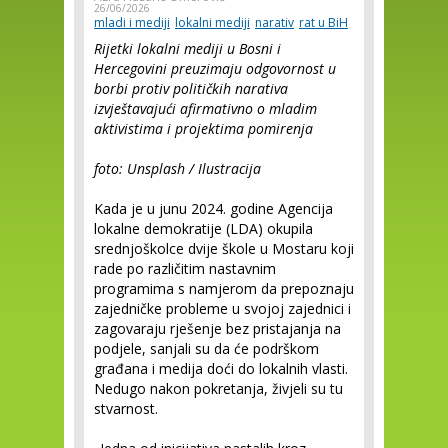
26/06/2026
mladi i mediji
lokalni mediji
narativ
rat u BiH
Rijetki lokalni mediji u Bosni i
Hercegovini preuzimaju odgovornost u
borbi protiv političkih narativa
izvještavajući afirmativno o mladim
aktivistima i projektima pomirenja
foto: Unsplash / Ilustracija
Kada je u junu 2024. godine Agencija
lokalne demokratije (LDA) okupila
srednjoškolce dvije škole u Mostaru koji
rade po različitim nastavnim
programima s namjerom da prepoznaju
zajedničke probleme u svojoj zajednici i
zagovaraju rješenje bez pristajanja na
podjele, sanjali su da će podrškom
građana i medija doći do lokalnih vlasti.
Nedugo nakon pokretanja, živjeli su tu
stvarnost.