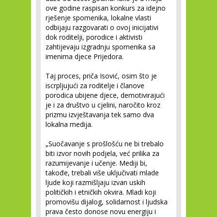
ove godine raspisan konkurs za idejno
rješenje spomenika, lokalne vlasti
odbijaju razgovarati o ovoj inicijativi
dok roditelji, porodice i aktivisti
zahtijevaju izgradnju spomenika sa
imenima djece Prijedora.
Taj proces, priča Isović, osim što je
iscrpljujući za roditelje i članove
porodica ubijene djece, demotivirajući
je i za društvo u cjelini, naročito kroz
prizmu izvještavanja tek samo dva
lokalna medija.
„Suočavanje s prošlošću ne bi trebalo
biti izvor novih podjela, već prilika za
razumijevanje i učenje. Mediji bi,
takođe, trebali više uključivati mlade
ljude koji razmišljaju izvan uskih
političkih i etničkih okvira. Mladi koji
promovišu dijalog, solidarnost i ljudska
prava često donose novu energiju i