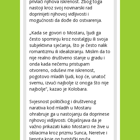
privlači njihova iskrenost. Zbog toga
nastoji kroz svoj novinarski rad
doprinijeti njihovoj vidljivosti i
mogućnosti da dođe do ostvarenja.
„Kada se govori o Mostaru, ljudi ga
često spominju kroz nostalgiju ili svoja
subjektivna sjećanja, što je često nalik
romantizmu ili idealiziranju. Mislim da to
nije realno društveno stanje u gradu i
onda kada nečemu pristupam
otvoreno, oduševi me iskrenost,
pogotovo mladih ljudi, koji će, unatoč
svemu, izvući najbolje iz onoga što nije
najbolje”, kazao je Kolobara.
Svjesnost političkog i društvenog
narativa kod mladih u Mostaru
ohrabruje ga u nastojanju da doprinese
njihovoj vidljivosti. Objašnjava da je
važno prikazati kako Mostarci ne žive u
oblacima kroz prizmu Sunca, Neretve i
ljepota koje on turistički pruža.