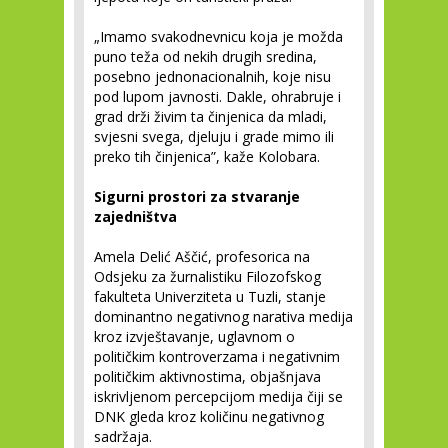
„Imamo svakodnevnicu koja je možda
puno teža od nekih drugih sredina,
posebno jednonacionalnih, koje nisu
pod lupom javnosti. Dakle, ohrabruje i
grad drži živim ta činjenica da mladi,
svjesni svega, djeluju i grade mimo ili
preko tih činjenica”, kaže Kolobara.
Sigurni prostori za stvaranje
zajedništva
Amela Delić Aščić, profesorica na
Odsjeku za žurnalistiku Filozofskog
fakulteta Univerziteta u Tuzli, stanje
dominantno negativnog narativa medija
kroz izvještavanje, uglavnom o
političkim kontroverzama i negativnim
političkim aktivnostima, objašnjava
iskrivljenom percepcijom medija čiji se
DNK gleda kroz količinu negativnog
sadržaja.