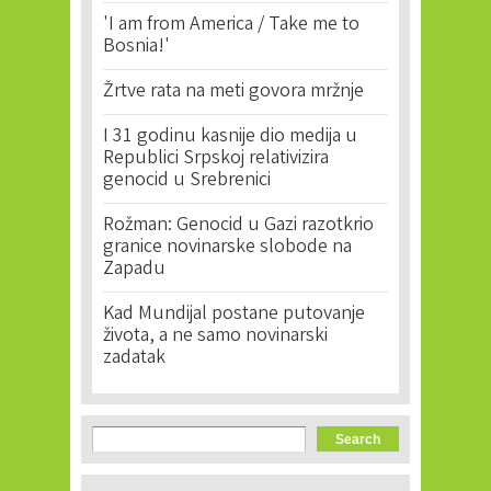
'I am from America / Take me to
Bosnia!'
Žrtve rata na meti govora mržnje
I 31 godinu kasnije dio medija u
Republici Srpskoj relativizira
genocid u Srebrenici
Rožman: Genocid u Gazi razotkrio
granice novinarske slobode na
Zapadu
Kad Mundijal postane putovanje
života, a ne samo novinarski
zadatak
Search form
Search