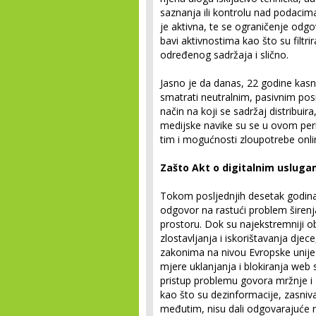
saznanja ili kontrolu nad podacim
je aktivna, te se ograničenje odg
bavi aktivnostima kao što su filtri
određenog sadržaja i slično.
Jasno je da danas, 22 godine kasn
smatrati neutralnim, pasivnim pos
način na koji se sadržaj distribuir
medijske navike su se u ovom per
tim i mogućnosti zloupotrebe onli
Zašto
Akt o digitalnim uslug
Tokom posljednjih desetak godina
odgovor na rastući problem širenja
prostoru. Dok su najekstremniji o
zlostavljanja i iskorištavanja djec
zakonima na nivou Evropske unije
mjere uklanjanja i blokiranja web st
pristup problemu govora mržnje i 
kao što su dezinformacije, zasni
međutim, nisu dali odgovarajuće r