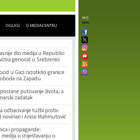
BHS
ENG
OGLASI
O MEDIACENTRU
asnije dio medija u Republici
ivizira genocid u Srebrenici
cid u Gazi razotkrio granice
lobode na Zapadu
postane putovanje života, a
narski zadatak
 odbacivanje tužbi protiv
 novinari i Anise Mahmutović
nica i propagande:
medija u izvještavanju o