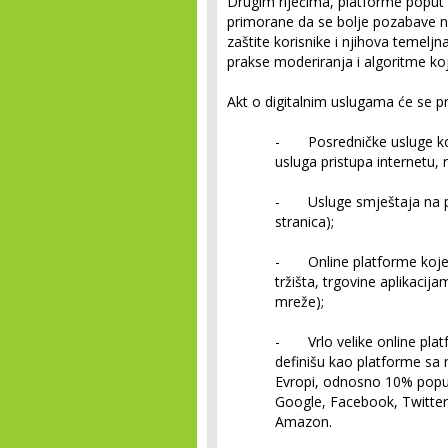
Drugim riječima, platforme poput
primorane da se bolje pozabave n
zaštite korisnike i njihova temeljn
prakse moderiranja i algoritme koj
Akt o digitalnim uslugama će se pr
- Posredničke usluge koje
usluga pristupa internetu, 
- Usluge smještaja na pos
stranica);
- Online platforme koje o
tržišta, trgovine aplikaci
mreže);
- Vrlo velike online platfo
definišu kao platforme sa 
Evropi, odnosno 10% populac
Google, Facebook, Twitter,
Amazon.