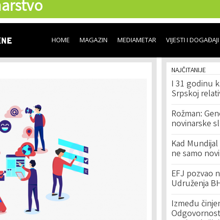
arstvo
Skip to
main
content
HOME
MAGAZIN
MEDIAMETAR
VIJESTI I DOGAĐAJI
NAJČITANIJE
I 31 godinu k
Srpskoj relat
Rožman: Geno
novinarske s
Kad Mundijal 
ne samo novi
EFJ pozvao na
Udruženja BH
Između činje
Odgovornost 