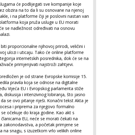
slugama će podlijegati sve kompanije koje
bez obzira na to da li su osnovane na njenoj
, dakle, i na platforme čiji je poslovni nastan van
 platforma koja pruža usluge u EU morati
 će se nadležnost određivati na osnovu
alazi.
biti proporcionalne njihovoj prirodi, veličini i
voj ulozi i uticaju. Tako će online platforme
tegorija internetskih posrednika, dok će se na
aživače primjenjivati najstroži zahtjevi.
predložen je od strane Evropske komisije 15.
dila pravila koja se odnose na digitalne
đu Vijeća EU i Evropskog parlamenta stiže
diskusija i intenzivnog lobiranja, što jasno
 da se ovo pitanje riješi. Konačni tekst Akta je
 procesa i priprema za njegovo formalno
 se očekuje do kraja godine. Kao akt s
članicama EU, neće se morati čekati na
 zakonodavstva, a početak primjene se
 na snagu, s izuzetkom vrlo velikih online