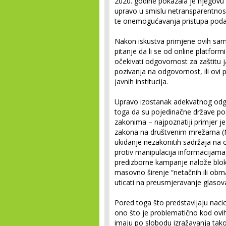
2020. godine pokazala je njegovu 
upravo u smislu netransparentnost
te onemogućavanja pristupa poda
Nakon iskustva primjene ovih sam
pitanje da li se od online platfor
očekivati odgovornost za zaštitu 
pozivanja na odgovornost, ili ovi 
javnih institucija.
Upravo izostanak adekvatnog odg
toga da su pojedinačne države poč
zakonima – najpoznatiji primjer 
zakona na društvenim mrežama (
ukidanje nezakonitih sadržaja na o
protiv manipulacija informacija
predizborne kampanje nalože bloki
masovno širenje “netačnih ili obman
uticati na preusmjeravanje glasov
Pored toga što predstavljaju naci
ono što je problematično kod ovih 
imaju po slobodu izražavanja tak