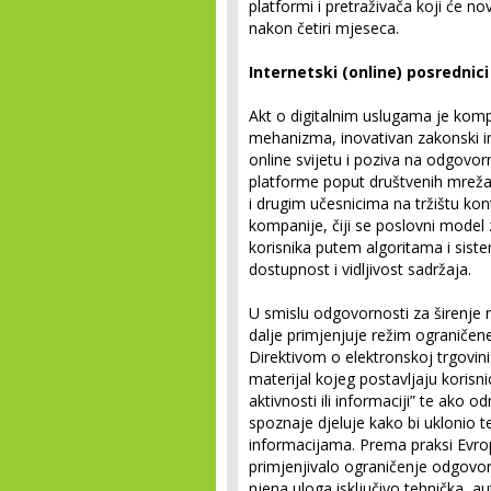
platformi i pretraživača koji će n
nakon četiri mjeseca.
Internetski (online) posrednici
Akt o digitalnim uslugama je kom
mehanizma, inovativan zakonski i
online svijetu i poziva na odgovo
platforme poput društvenih mreža i
i drugim učesnicima na tržištu kon
kompanije, čiji se poslovni model
korisnika putem algoritama i sist
dostupnost i vidljivost sadržaja.
U smislu odgovornosti za širenje 
dalje primjenjuje režim ograničen
Direktivom o elektronskoj trgovin
materijal kojeg postavljaju korisn
aktivnosti ili informaciji” te ako 
spoznaje djeluje kako bi uklonio t
informacijama. Prema praksi Evro
primjenjivalo ograničenje odgovorn
njena uloga isključivo tehnička, 