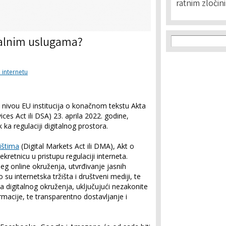
ratnim zločin
Search f
Search
talnim uslugama?
a internetu
 nivou EU institucija o konačnom tekstu Akta
ices Act ili DSA) 23. aprila 2022. godine,
 ka regulaciji digitalnog prostora.
ištima
(Digital Markets Act ili DMA), Akt o
kretnicu u pristupu regulaciji interneta.
ijeg online okruženja, utvrđivanje jasnih
su internetska tržišta i društveni mediji, te
 digitalnog okruženja, uključujući nezakonite
macije, te transparentno dostavljanje i