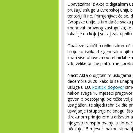
Obavezama iz Akta o digitalnim u
pružaju usluge u Evropskoj uniji, 
teritoriji ili ne. Primjenjivat će se
Evropske unije, s tim da će svaka
imenovati pravnog zastupnika, te
lokacije na kojoj se taj zastupnik n
Obaveze različitih online aktera će 
broju korisnika, te generalno njiho
imati više obaveza od tehničkih ka
vrlo velike online platforme i pretr
Nacrt Akta o digitalnim uslugama 
decembra 2020. kako bi se unaprije
usluge u EU.
Politički dogovor
izme
nakon svega 16 mjeseci pregovora, 
govori o postojanju političke volje
usaglašen, te slijedi tehnički dio
usvajanje i stupanje na snagu, što
direktnom primjenom u državama 
njegovo transponovanje u domaća
očekuje 15 mjeseci nakon stupanja