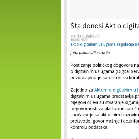
Šta donosi Akt o digi
Maida Ćulahović
10/06/2022
akt o digitalnim uslugama
regulacija n
foto: pixabay/ilustracija
Postizanje političkog dogovora na
o digitalnim uslugama (Digital Serv
pozdravljeno je kao istorijski korak
Zajedno za
Aktom o digitalnim trž
digitalnim uslugama predstavlja pre
Njegovi ciljevi su stvaranje sigurn
odgovornosti za platforme kao što 
suočavanje sa aktuelnim izazovima
proizvode, govor mržnje i dezinfor
kontrolu podataka.