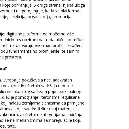
a koje pohranjuje. S druge strane, njena uloga
ovornosti ne primjenjuje, kada se platforma
ranje, selekcija, organizacija, promocija
ije, digitalne platforme ne možemo više
rednicima s obzirom na to da utiču i određuju
a, te time ostvaruju enorman profit. Također,
iodu fundamentalno promijenile, te samim
ne prostora.
ama?
, Evropa je pokušavala naći adekvatan
 nezakonitih i štetnih sadržaja u online
blici nezakonitog sadržaja poput seksualnog
e, dječije pornografije i terorizma regulisane
 koji nalažu zemljama članicama da primijene
ranica koje sadrže ili šire ovaj materijal,
zakonitim, ali štetnim kategorijama sadržaja
vao se na mehanizmima samoregulacije koji,
ezultate.