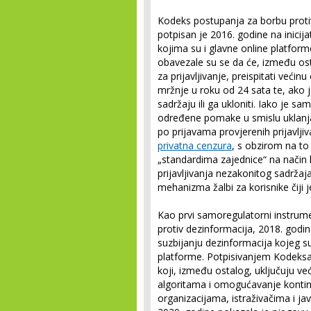
Kodeks postupanja za borbu proti
potpisan je 2016. godine na inicij
kojima su i glavne online platfor
obavezale su se da će, između ost
za prijavljivanje, preispitati veći
mržnje u roku od 24 sata te, ako 
sadržaju ili ga ukloniti. Iako je 
određene pomake u smislu uklanja
po prijavama provjerenih prijavl
privatna cenzura
, s obzirom na t
„standardima zajednice“ na način 
prijavljivanja nezakonitog sadržaj
mehanizma žalbi za korisnike čiji j
Kao prvi samoregulatorni instrumen
protiv dezinformacija, 2018. godi
suzbijanju dezinformacija kojeg su
platforme. Potpisivanjem Kodeksa 
koji, između ostalog, uključuju ve
algoritama i omogućavanje kontin
organizacijama, istraživačima i jav