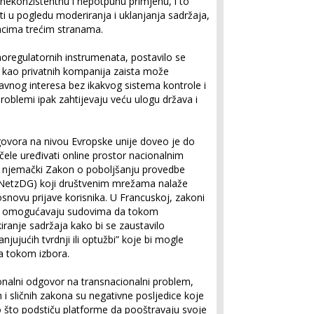
nekonzistentnu i nepotpunu primjenu, i to
i u pogledu moderiranja i uklanjanja sadržaja,
cima trećim stranama.
oregulatornih instrumenata, postavilo se
mi kao privatnih kompanija zaista može
javnog interesa bez ikakvog sistema kontrole i
problemi ipak zahtijevaju veću ulogu država i
ovora na nivou Evropske unije doveo je do
ele uređivati online prostor nacionalnim
je njemački Zakon o poboljšanju provedbe
NetzDG) koji društvenim mrežama nalaže
snovu prijave korisnika. U Francuskoj, zakoni
ma omogućavaju sudovima da tokom
ranje sadržaja kako bi se zaustavilo
jujućih tvrdnji ili optužbi” koje bi mogle
a tokom izbora.
onalni odgovor na transnacionalni problem,
i sličnih zakona su negativne posljedice koje
o što podstiču platforme da pooštravaju svoje