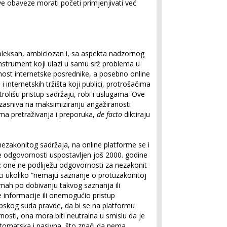
ove obaveze morati početi primjenjivati već
pleksan, ambiciozan i, sa aspekta nadzornog
nstrument koji ulazi u samu srž problema u
rnost internetske posrednike, a posebno online
 internetskih tržišta koji publici, protrošačima
trolišu pristup sadržaju, robi i uslugama. Ove
 zasniva na maksimiziranju angažiranosti
ema pretraživanja i preporuka,
de facto
diktiraju
nezakonitog sadržaja, na online platforme se i
e odgovornosti uspostavljen još 2000. godine
i: one ne podliježu odgovornosti za nezakonit
ici ukoliko “nemaju saznanje o protuzakonitoj
odmah po dobivanju takvog saznanja ili
e informacije ili onemogućio pristup
pskog suda pravde, da bi se na platformu
osti, ona mora biti neutralna u smislu da je
automatska i pasivna, što znači da nema