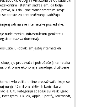
 Facebooka, Googla i Amazona će od sada biti
ezakonitim i štetnim sadržajem, da bolje
a prava, ali i da učine transparentnim svoje
i se koriste za preporučivanje sadržaja.
imjenjivati na sve internetske posrednike:
 nude mrežnu infrastrukturu (pružatelji
registrari naziva domena);
lužitelju (oblak, smještaj internetskih
kupljaju prodavače i potrošače (internetska
jama, platforme ekonomije saradnje, društvene
rme i vrlo velike online pretraživače, koje se
najmanje 45 miliona aktivnih korisnika u
ije. U tu kategoriju spadaju svi veliki igrači:
 Instagram, TikTok, Apple, Spotify, Microsoft,