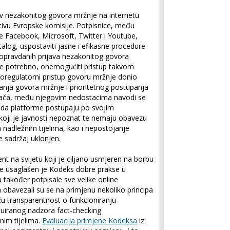
v nezakonitog govora mržnje na internetu
ativu Evropske komisije. Potpisnice, među
me Facebook, Microsoft, Twitter i Youtube,
alog, uspostaviti jasne i efikasne procedure
nu opravdanih prijava nezakonitog govora
je potrebno, onemogućiti pristup takvom
samoregulatorni pristup govoru mržnje donio
nja govora mržnje i prioritetnog postupanja
jivača, među njegovim nedostacima navodi se
o da platforme postupaju po svojim
koji je javnosti nepoznat te nemaju obavezu
a nadležnim tijelima, kao i nepostojanje
e sadržaj uklonjen.
t na svijetu koji je ciljano usmjeren na borbu
ne usaglašen je Kodeks dobre prakse u
 također potpisale sve velike online
obavezali su se na primjenu nekoliko principa
ću transparentnost o funkcioniranju
uiranog nadzora fact-checking
nim tijelima.
Evaluacija primjene Kodeksa
iz