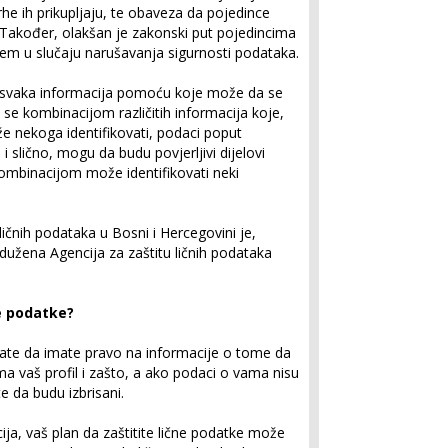
he ih prikupljaju, te obaveza da pojedince
. Također, olakšan je zakonski put pojedincima
em u slučaju narušavanja sigurnosti podataka.
e svaka informacija pomoću koje može da se
 se kombinacijom različitih informacija koje,
že nekoga identifikovati, podaci poput
 i slično, mogu da budu povjerljivi dijelovi
ombinacijom može identifikovati neki
 ličnih podataka u Bosni i Hercegovini je,
užena Agencija za zaštitu ličnih podataka
te podatke?
nate da imate pravo na informacije o tome da
ima vaš profil i zašto, a ako podaci o vama nisu
e da budu izbrisani.
cija, vaš plan da zaštitite lične podatke može