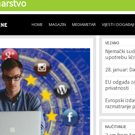
arstvo
Skip to
main
content
HOME
MAGAZIN
MEDIAMETAR
VIJESTI I DOGAĐAJI
VEZANO
Njemački sud
upotrebu lič
28. januar: D
EU odgađa za
privatnosti
Evropski izda
razmatranje p
NAJČITANIJE