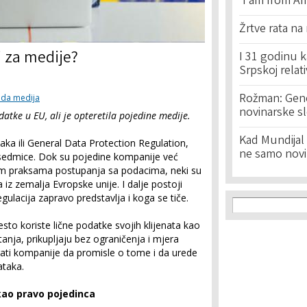
'I am from Am
Žrtve rata na
i za medije?
I 31 godinu k
Srpskoj relat
Rožman: Geno
oda medija
novinarske s
atke u EU, ali je opteretila pojedine medije.
Kad Mundijal 
taka ili General Data Protection Regulation,
ne samo novi
 sedmice. Dok su pojedine kompanije već
vim praksama postupanja sa podacima, neki su
a iz zemalja Evropske unije. I dalje postoji
ulacija zapravo predstavlja i koga se tiče.
Search f
Search
to koriste lične podatke svojih klijenata kao
itanja, prikupljaju bez ograničenja i mjera
erati kompanije da promisle o tome i da urede
ataka.
kao pravo pojedinca