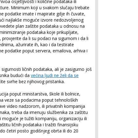
ivoa osjetljivosti i količine podataka ili
ukture. Minimum koji u svakom slučaju trebate
ne podatke imate i mapirate gdje ih čuvate,
jući najlakše moguće izvore nedozvoljenog
provedete plan zaštite podataka u odnosu na
 minimiziranje podataka koje prikupljate,
 provjerite da li su podaci na sigurnom i da li
dnima, ažurirate ih, kao i da testirate
ne podatke poput servera, emailova, arhiva i
sigurnosti ličnih podataka, ali je zasigurno još
isnika budući da
većina ljudi ne želi da se
čite svrhe bez njihovog pristanka.
ija poput ministarstva, škole ili bolnice,
ima veze sa podacima poput tehnoloških
ave video nadzorom, ili privatnih kompanija
naka, treba da imenuju službenika za zaštitu
 moguće je tužiti kompaniju, organizaciju ili
štitu ličnih podataka i tražiti finansijsku
četiri posto godišnjeg obrta ili do 20