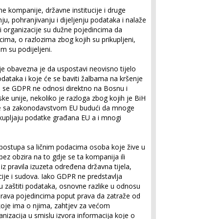
e kompanije, državne institucije i druge
ju, pohranjivanju i dijeljenju podataka i nalaže
i organizacije su dužne pojedincima da
ima, o razlozima zbog kojih su prikupljeni,
kim su podijeljeni.
je obavezna je da uspostavi neovisno tijelo
odataka i koje će se baviti žalbama na kršenje
ko se GDPR ne odnosi direktno na Bosnu i
ske unije, nekoliko je razloga zbog kojih je BiH
se sa zakonodavstvom EU budući da mnoge
rikupljaju podatke građana EU a i mnogi
a postupa sa ličnim podacima osoba koje žive u
ez obzira na to gdje se ta kompanija ili
iz pravila izuzeta određena državna tijela,
cije i sudova. Iako GDPR ne predstavlja
 zaštiti podataka, osnovne razlike u odnosu
prava pojedincima poput prava da zatraže od
oje ima o njima, zahtjev za većom
nizacija u smislu izvora informacija koje o