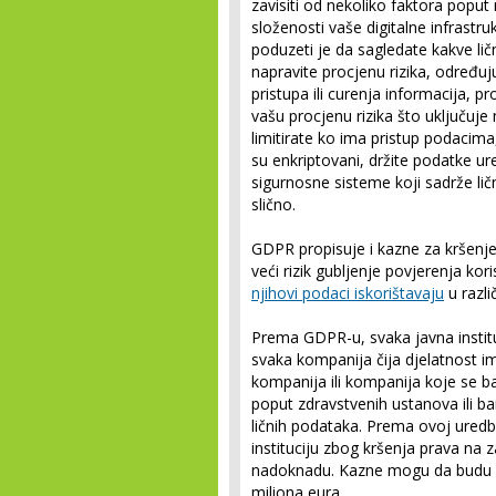
zavisiti od nekoliko faktora poput n
složenosti vaše digitalne infrastr
poduzeti je da sagledate kakve lič
napravite procjenu rizika, određu
pristupa ili curenja informacija, 
vašu procjenu rizika što uključuje
limitirate ko ima pristup podacima,
su enkriptovani, držite podatke ure
sigurnosne sisteme koji sadrže lič
slično.
GDPR propisuje i kazne za kršenje 
veći rizik gubljenje povjerenja kor
njihovi podaci iskorištavaju
u razli
Prema GDPR-u, svaka javna instituc
svaka kompanija čija djelatnost 
kompanija ili kompanija koje se b
poput zdravstvenih ustanova ili ba
ličnih podataka. Prema ovoj uredbi
instituciju zbog kršenja prava na za
nadoknadu. Kazne mogu da budu do 
miliona eura.