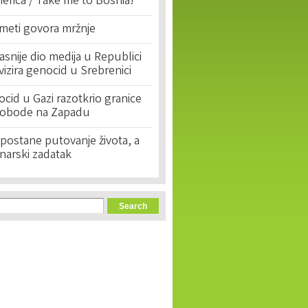
erica / Take me to Bosnia!'
 meti govora mržnje
asnije dio medija u Republici
ivizira genocid u Srebrenici
cid u Gazi razotkrio granice
lobode na Zapadu
postane putovanje života, a
narski zadatak
orm