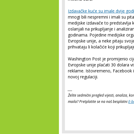
Izdavačke kuće su imale dvije god
mnogi bili nespremni i imali su pi
medijske izdavače to predstavlja
oslanjali na prikupljanje i analizi
godinama. Pojedine medijske organi
Evropske unije, a neke pitaju svoje 
prihvataju li kolačiće koji prikuplja
Washington Post je promijenio cije
Evropske unije plaćati 30 dolara v
reklame. Istovremeno, Facebook 
novoj regulaciji.
___
Želite sedmični pregled vijesti, analiza, 
maila? Pretplatite se na naš besplatni
E-b