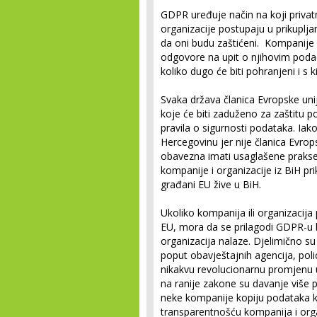
GDPR uređuje način na koji privatn
organizacije postupaju u prikupljan
da oni budu zaštićeni. Kompanije 
odgovore na upit o njihovim podac
koliko dugo će biti pohranjeni i s 
Svaka država članica Evropske uni
koje će biti zaduženo za zaštitu p
pravila o sigurnosti podataka. Ia
Hercegovinu jer nije članica Evrop
obavezna imati usaglašene prak
kompanije i organizacije iz BiH p
građani EU žive u BiH.
Ukoliko kompanija ili organizacij
EU, mora da se prilagodi GDPR-u b
organizacija nalaze. Djelimično su 
poput obavještajnih agencija, poli
nikakvu revolucionarnu promjenu u
na ranije zakone su davanje više 
neke kompanije kopiju podataka k
transparentnošću kompanija i orga