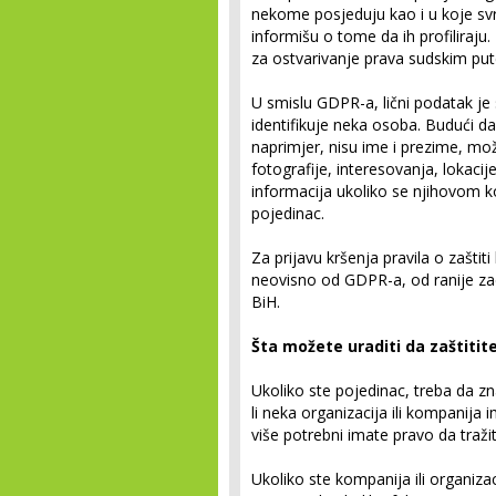
nekome posjeduju kao i u koje svr
informišu o tome da ih profiliraju
za ostvarivanje prava sudskim put
U smislu GDPR-a, lični podatak j
identifikuje neka osoba. Budući da
naprimjer, nisu ime i prezime, mo
fotografije, interesovanja, lokacije
informacija ukoliko se njihovom k
pojedinac.
Za prijavu kršenja pravila o zaštiti
neovisno od GDPR-a, od ranije zad
BiH.
Šta možete uraditi da zaštiti
Ukoliko ste pojedinac, treba da z
li neka organizacija ili kompanija 
više potrebni imate pravo da tražit
Ukoliko ste kompanija ili organiza