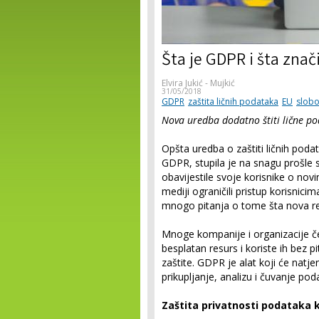
Šta je GDPR i šta znač
Elvira Jukić - Mujkić
31/05/2018
GDPR
zaštita ličnih podataka
EU
slob
Nova uredba dodatno štiti lične pod
Opšta uredba o zaštiti ličnih poda
GDPR, stupila je na snagu prošle
obavijestile svoje korisnike o no
mediji ograničili pristup korisnicim
mnogo pitanja o tome šta nova reg
Mnoge kompanije i organizacije čes
besplatan resurs i koriste ih bez p
zaštite. GDPR je alat koji će natj
prikupljanje, analizu i čuvanje pod
Zaštita privatnosti podataka 