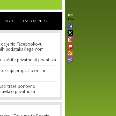
BHS
ENG
OGLASI
O MEDIACENTRU
 ocijenio Facebookovu
nih podataka ilegalnom
an zaštite privatnosti podataka
tezanje propisa o online
vači traže ponovno
ravila o privatnosti