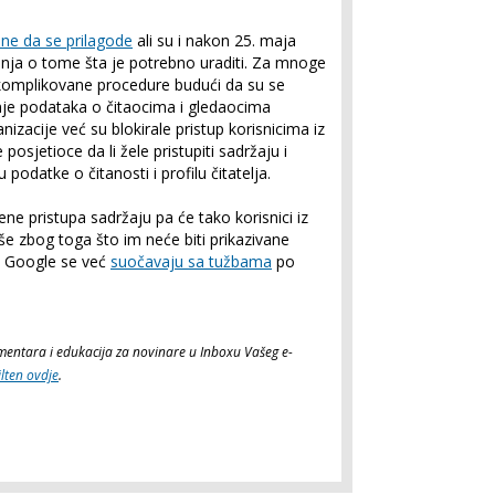
ine da se prilagode
ali su i nakon 25. maja
tanja o tome šta je potrebno uraditi. Za mnoge
 komplikovane procedure budući da su se
ranje podataka o čitaocima i gledaocima
zacije već su blokirale pristup korisnicima iz
posjetioce da li žele pristupiti sadržaju i
ju podatke o čitanosti i profilu čitatelja.
ne pristupa sadržaju pa će tako korisnici iz
iše zbog toga što im neće biti prikazivane
i Google se već
suočavaju sa tužbama
po
komentara i edukacija za novinare u Inboxu Vašeg e-
ilten ovdje
.