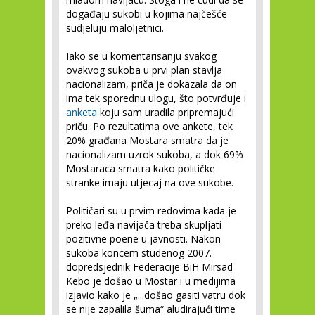
događaju sukobi u kojima najčešće
sudjeluju maloljetnici.
Iako se u komentarisanju svakog
ovakvog sukoba u prvi plan stavlja
nacionalizam, priča je dokazala da on
ima tek sporednu ulogu, što potvrđuje i
anketa
koju sam uradila pripremajući
priču. Po rezultatima ove ankete, tek
20% građana Mostara smatra da je
nacionalizam uzrok sukoba, a dok 69%
Mostaraca smatra kako političke
stranke imaju utjecaj na ove sukobe.
Političari su u prvim redovima kada je
preko leđa navijača treba skupljati
pozitivne poene u javnosti. Nakon
sukoba koncem studenog 2007.
dopredsjednik Federacije BiH Mirsad
Kebo je došao u Mostar i u medijima
izjavio kako je „...došao gasiti vatru dok
se nije zapalila šuma“ aludirajući time