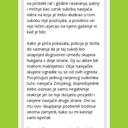
na protekli rat i godine razaranja, patnji
i mržnje kao uzrok sukoba navijača.
Vatra na koju je Kebo aludirao u tom
sukobu nije postojala, a posebno on
nije ničim utjecao na njeno gašenje ni
kad je bilo.
Kako je priča pokazala, policija je došla
do saznanja da je taj sukob bio
unaprijed dogovoren između skupina
huligana s dvije strane, čiji su akteri bili
mahom maloljetnici. Obje navijačke
skupine ogradile su se od ovih izgreda.
Posjećujući jednog ranjenog sudionika
tuče, navijača Zrinjskog, dopredsjednik
Kebo izazvao je samo negativnije
reakcije jer se nije dosjetio posjetiti i
ranjene navijače druge strane. Oni su
mu ovo 'skupljanje pozitivnih bodova'
veoma zamjerili, kako su mi kasnije
sami ispričali.