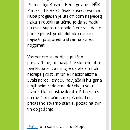
Premier ligi Bosne i Hercegovine - HŠK
Zrinjski i FK Velež. Svaki susret ova dva
kluba proglašen je utakmicom najvećeg
rizika. Protekli rat učinio je da se nađu
na dvije suprotne obale Neretve i da se
podijeljenost grada duboko uvuče u
najvažniju sporednu stvar na svijetu –
nogomet.
Vremenom su podjele prilično
prevaziđene, no navijačke skupine oba
ova kluba su za mnoge ostale simboli
netrepeljivosti, mržnje i nacionalizma.
Svaki neredi između navijača ili huligana
u njihovim redovima dočekaju se u
javnosti kao nastavak rata. Prikazuju se
na različite načine, no još nikad nije
prikazano stvarno stanje, pozadina svih
tih događanja.
Priča
koju sam uradila u sklopu