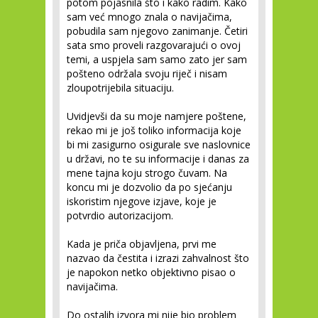
potom pojasnila što i kako radim. Kako
sam već mnogo znala o navijačima,
pobudila sam njegovo zanimanje. Četiri
sata smo proveli razgovarajući o ovoj
temi, a uspjela sam samo zato jer sam
pošteno održala svoju riječ i nisam
zloupotrijebila situaciju.
Uvidjevši da su moje namjere poštene,
rekao mi je još toliko informacija koje
bi mi zasigurno osigurale sve naslovnice
u državi, no te su informacije i danas za
mene tajna koju strogo čuvam. Na
koncu mi je dozvolio da po sjećanju
iskoristim njegove izjave, koje je
potvrdio autorizacijom.
Kada je priča objavljena, prvi me
nazvao da čestita i izrazi zahvalnost što
je napokon netko objektivno pisao o
navijačima.
Do ostalih izvora mi nije bio problem