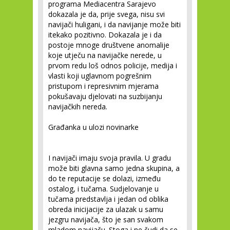
programa Mediacentra Sarajevo
dokazala je da, prije svega, nisu svi
navijači huligani, i da navijanje može biti
itekako pozitivno. Dokazala je i da
postoje mnoge društvene anomalije
koje utječu na navijačke nerede, u
prvom redu loš odnos policije, medija i
vlasti koji uglavnom pogrešnim
pristupom i represivnim mjerama
pokušavaju djelovati na suzbijanju
navijačkih nereda.
Građanka u ulozi novinarke
I navijači imaju svoja pravila. U gradu
može biti glavna samo jedna skupina, a
do te reputacije se dolazi, između
ostalog, i tučama. Sudjelovanje u
tučama predstavlja i jedan od oblika
obreda inicijacije za ulazak u samu
jezgru navijača, što je san svakom
mladom navijaču. Stoga i ne čudi da se