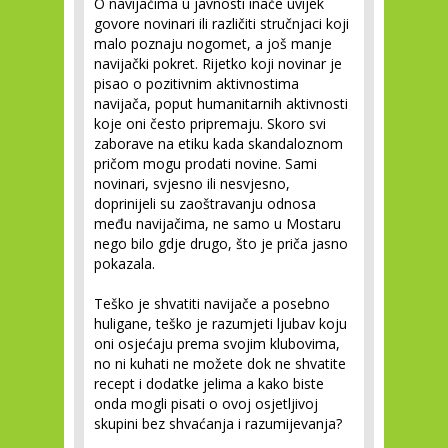
O navijačima u javnosti inače uvijek
govore novinari ili različiti stručnjaci koji
malo poznaju nogomet, a još manje
navijački pokret. Rijetko koji novinar je
pisao o pozitivnim aktivnostima
navijača, poput humanitarnih aktivnosti
koje oni često pripremaju. Skoro svi
zaborave na etiku kada skandaloznom
pričom mogu prodati novine. Sami
novinari, svjesno ili nesvjesno,
doprinijeli su zaoštravanju odnosa
među navijačima, ne samo u Mostaru
nego bilo gdje drugo, što je priča jasno
pokazala.
Teško je shvatiti navijače a posebno
huligane, teško je razumjeti ljubav koju
oni osjećaju prema svojim klubovima,
no ni kuhati ne možete dok ne shvatite
recept i dodatke jelima a kako biste
onda mogli pisati o ovoj osjetljivoj
skupini bez shvaćanja i razumijevanja?