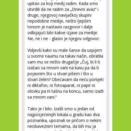
upitao za koji medij radim. Kada smo
utvrdili da ne radim za „Dnevni avaz“ i
druge, njegovoj navijačkoj skupini
nepodobne medije, nešto ljepšim
tonom je nastavio razgovor i dalje
odbijajući bilo kakve izjave za medije.
Ne, ne i ne - glasio je njegov odgovor.
Vidjevši kako su male šanse da uspijem
u svome naumu na takav način, obratila
sam mu se nešto drugačije „Čuj, bi li ti
izašao sa mnom vani na kavu pa da ti
pojasnim što u stvari pišem i što u
stvari želim? Obećavam da neću ponijeti
ni diktafon, ni fotoaparat, ni papir ni
olovku pa ni tašnu na koncu, samo izađi
sa mnom vani.“
Tako je i bilo. Izašli smo u jedan od
najposjećenijih lokala u gradu kao dva
poznanika, upoznali se pričom o nekim
neobaveznim temama, da bih mu ja