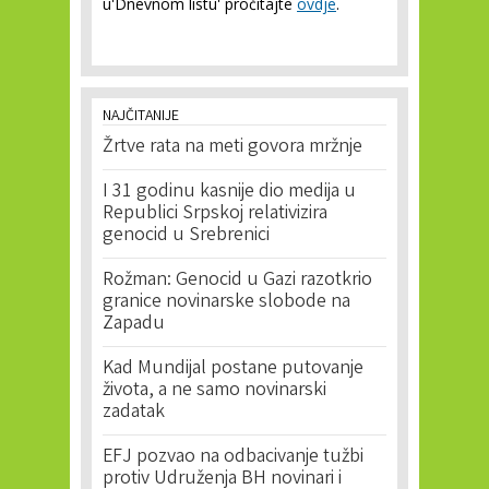
u'Dnevnom listu' pročitajte
ovdje
.
NAJČITANIJE
Žrtve rata na meti govora mržnje
I 31 godinu kasnije dio medija u
Republici Srpskoj relativizira
genocid u Srebrenici
Rožman: Genocid u Gazi razotkrio
granice novinarske slobode na
Zapadu
Kad Mundijal postane putovanje
života, a ne samo novinarski
zadatak
EFJ pozvao na odbacivanje tužbi
protiv Udruženja BH novinari i