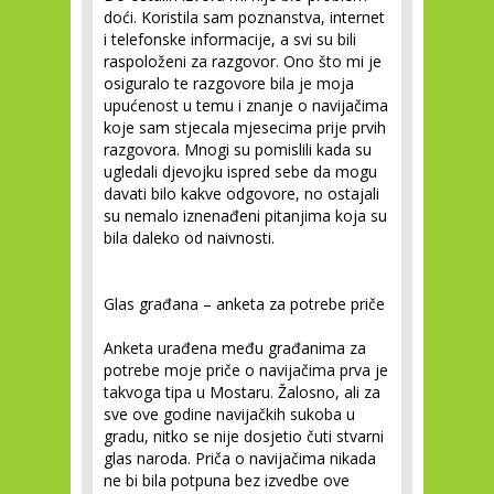
doći. Koristila sam poznanstva, internet
i telefonske informacije, a svi su bili
raspoloženi za razgovor. Ono što mi je
osiguralo te razgovore bila je moja
upućenost u temu i znanje o navijačima
koje sam stjecala mjesecima prije prvih
razgovora. Mnogi su pomislili kada su
ugledali djevojku ispred sebe da mogu
davati bilo kakve odgovore, no ostajali
su nemalo iznenađeni pitanjima koja su
bila daleko od naivnosti.
Glas građana – anketa za potrebe priče
Anketa urađena među građanima za
potrebe moje priče o navijačima prva je
takvoga tipa u Mostaru. Žalosno, ali za
sve ove godine navijačkih sukoba u
gradu, nitko se nije dosjetio čuti stvarni
glas naroda. Priča o navijačima nikada
ne bi bila potpuna bez izvedbe ove