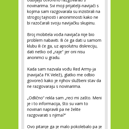
novinarima. Svi moji prijatelji-navijači s
kojima sam razgovarala su inzistirali na
strogoj tajnosti i anonimnosti kako ne
bi razočarali svoju navijačku skupinu.
Broj mobitela vođa navijača nije bio
problem nabaviti. Ili će ga dati u samom
klubu ili će ga, uz apsolutnu diskreciju,
dati netko od „raje“ jer oni nisu
anonimci u gradu.
Kada sam nazvala vođu Red Army-ja
(navijača FK Velež), glatko me odbio
govoreći kako je njihov službeni stav da
ne razgovaraju s novinarima.
„Odlično“ rekla sam „reci mi zašto. Meni
je i to informacija, što su vam to
novinari napravili pa ne želite
razgovarati s njima?“
Ovo pitanje ga je malo pokolebalo pa je