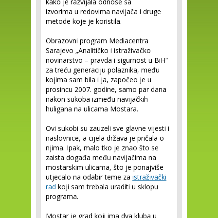
kako je razvijala odnose sa
izvorima u redovima navijača i druge
metode koje je koristila.
Obrazovni program Mediacentra
Sarajevo „Analitičko i istraživačko
novinarstvo – pravda i sigurnost u BiH“
za treću generaciju polaznika, među
kojima sam bila i ja, započeo je u
prosincu 2007. godine, samo par dana
nakon sukoba između navijačkih
huligana na ulicama Mostara.
Ovi sukobi su zauzeli sve glavne vijesti i
naslovnice, a cijela država je pričala o
njima. Ipak, malo tko je znao što se
zaista događa među navijačima na
mostarskim ulicama, što je ponajviše
utjecalo na odabir teme za
istraživački
rad
koji sam trebala uraditi u sklopu
programa.
Mostar je grad koji ima dva kluba u