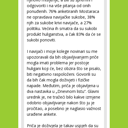
odgovoriti i na više pitanja od onih
ponuđenih. 76% anketiranih Mostaraca
ne opravdava navijačke sukobe, 38%
njih za sukobe krivi navijače, a 27%
politiku. Većina ih smatra da su sukobi
produkt huliganstva, a čak 83% da će se
sukobi ponoviti.
I navijači i moje kolege novinari su me
upozoravali da bih objavljivanjem priče
mogla imati problema jer postoje
huligani koji će, bez obzira što se pisalo,
biti negativno raspoloženi. Govorili su
da bih čak mogla doživjeti i fizičke
napade. Međutim, priča je objavljena u
dva nastavka u „Dnevnom listu“. Glavni
urednik je, ne tražeći bilo kakve izmjene
odobrio objavljivanje nakon što ju je
pročitao, a posebno je naglasio važnost
urađene ankete.
Priča je doživjela je takav uspjeh da su