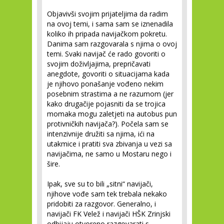
Objavivši svojim prijateljima da radim
na ovoj temi, i sama sam se iznenadila
koliko ih pripada navijačkom pokretu.
Danima sam razgovarala s njima o ovoj
temi. Svaki navijač će rado govoriti o
svojim doživljajima, prepričavati
anegdote, govoriti o situacijama kada
je njihovo ponašanje vođeno nekim
posebnim strastima a ne razumom (jer
kako drugačije pojasniti da se trojica
momaka mogu zaletjeti na autobus pun
protivničkih navijača?). Počela sam se
intenzivnije družiti sa njima, ići na
utakmice i pratiti sva zbivanja u vezi sa
navijačima, ne samo u Mostaru nego i
šire.
Ipak, sve su to bili „sitni“ navijači,
njihove vođe sam tek trebala nekako
pridobiti za razgovor. Generalno, i
navijači FK Velež i navijači HŠK Zrinjski
odbijaju otvoreno razgovarati s