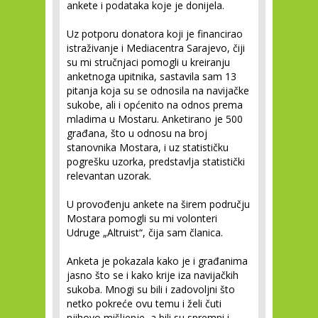
ankete i podataka koje je donijela.
Uz potporu donatora koji je financirao
istraživanje i Mediacentra Sarajevo, čiji
su mi stručnjaci pomogli u kreiranju
anketnoga upitnika, sastavila sam 13
pitanja koja su se odnosila na navijačke
sukobe, ali i općenito na odnos prema
mladima u Mostaru. Anketirano je 500
građana, što u odnosu na broj
stanovnika Mostara, i uz statističku
pogrešku uzorka, predstavlja statistički
relevantan uzorak.
U provođenju ankete na širem području
Mostara pomogli su mi volonteri
Udruge „Altruist“, čija sam članica.
Anketa je pokazala kako je i građanima
jasno što se i kako krije iza navijačkih
sukoba. Mnogi su bili i zadovoljni što
netko pokreće ovu temu i želi čuti
njihovo mišljenje, a bili su spremni i