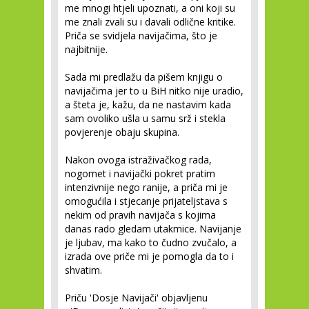
me mnogi htjeli upoznati, a oni koji su
me znali zvali su i davali odlične kritike.
Priča se svidjela navijačima, što je
najbitnije.
Sada mi predlažu da pišem knjigu o
navijačima jer to u BiH nitko nije uradio,
a šteta je, kažu, da ne nastavim kada
sam ovoliko ušla u samu srž i stekla
povjerenje obaju skupina.
Nakon ovoga istraživačkog rada,
nogomet i navijački pokret pratim
intenzivnije nego ranije, a priča mi je
omogućila i stjecanje prijateljstava s
nekim od pravih navijača s kojima
danas rado gledam utakmice. Navijanje
je ljubav, ma kako to čudno zvučalo, a
izrada ove priče mi je pomogla da to i
shvatim.
Priču 'Dosje Navijači' objavljenu