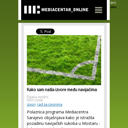
Skip to
BHS
main
ENG
content
Kako sam našla izvore među navijačima
Dijana Andrić
09/07/2008
izvori
rad sa izvorima
Polaznica programa Mediacentra
Sarajevo objašnjava kako je istražila
pozadinu navijačkih sukoba u Mostaru -