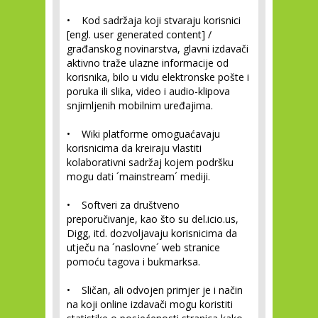
• Kod sadržaja koji stvaraju korisnici
[engl. user generated content] /
građanskog novinarstva, glavni izdavači
aktivno traže ulazne informacije od
korisnika, bilo u vidu elektronske pošte i
poruka ili slika, video i audio-klipova
snjimljenih mobilnim uređajima.
• Wiki platforme omoguaćavaju
korisnicima da kreiraju vlastiti
kolaborativni sadržaj kojem podršku
mogu dati ´mainstream´ mediji.
• Softveri za društveno
preporučivanje, kao što su del.icio.us,
Digg, itd. dozvoljavaju korisnicima da
utječu na ´naslovne´ web stranice
pomoću tagova i bukmarksa.
• Sličan, ali odvojen primjer je i način
na koji online izdavači mogu koristiti