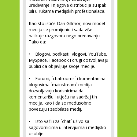
uređivanje i njegova distribucija su ipak
bili u rukama medijskih profesionalaca.
Kao što ističe Dan Gillmor, novi model
medija se promijenio i sada više
nalikuje razgovoru nego predavanju.
Tako da:
• Blogovi, podkasti, vlogovi, YouTube,
MySpace, Facebook i drugi dozvoljavaju
publici da objavljuje svoje medije.
• Forumi, ´chatrooms´ i komentari na
blogovima ´mainstream´ medija
dozvoljavaju korisnicima da
komentarišu i utječu na sadržaj tih
medija, kao i da se međusobno
povezuju i zaobilaze medij.
• Isto važi i za ´chat´ uživo sa
sagovornicima u intervjuima i medijsko
osoblje.