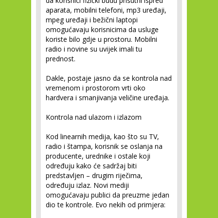
da korisnici fizički budu prisutni ispred
aparata, mobilni telefoni, mp3 uređaji,
mpeg uređaji i bežični laptopi
omogućavaju korisnicima da usluge
koriste bilo gdje u prostoru. Mobilni
radio i novine su uvijek imali tu
prednost.
Dakle, postaje jasno da se kontrola nad
vremenom i prostorom vrti oko
hardvera i smanjivanja veličine uređaja.
Kontrola nad ulazom i izlazom
Kod linearnih medija, kao što su TV,
radio i štampa, korisnik se oslanja na
producente, urednike i ostale koji
određuju kako će sadržaj biti
predstavljen – drugim riječima,
određuju izlaz. Novi mediji
omogućavaju publici da preuzme jedan
dio te kontrole. Evo nekih od primjera: