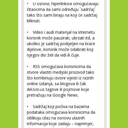
• U osnovi, hiperlinkovi omogućavaju
čitaocima da sami određuju ´sadržaj´
tako što sami biraju na koji će sadržaj
kliknuti.
• Video i audi materijal na internetu
korisnik može pauzirati, ubrzati itd, a
ukoliko je sadržaj podijeljen na kraće
dijelove, korisnik može odabrati koji
njegov dio želi da vidi ili čuje.
• RSS omogućava korisnicima da
stvore vlastiti medijski proizvod tako
što kombinuju izvore vijesti iz raznih
online izdanja, sa blogova ili čak
del.icio.us tagove ili pojmove koje
pretražuju na Google News.
• Sadržaj koji počiva na bazama
podataka omogućava korisnicima da
oblikuju izlaz na osnovu ulaznih
informacija koje zadaju – naprimjer,