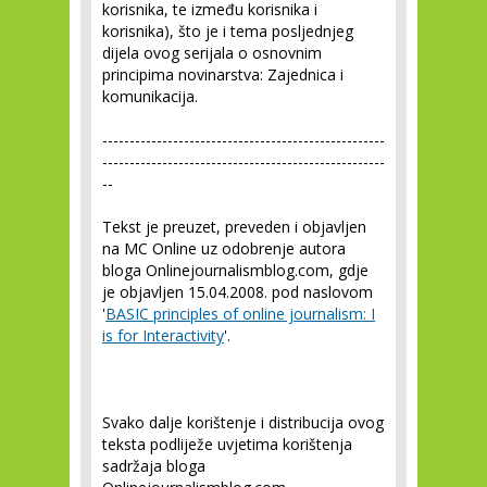
korisnika, te između korisnika i
korisnika), što je i tema posljednjeg
dijela ovog serijala o osnovnim
principima novinarstva: Zajednica i
komunikacija.
----------------------------------------------------
----------------------------------------------------
--
Tekst je preuzet, preveden i objavljen
na MC Online uz odobrenje autora
bloga Onlinejournalismblog.com, gdje
je objavljen 15.04.2008. pod naslovom
'
BASIC principles of online journalism: I
is for Interactivity
'.
Svako dalje korištenje i distribucija ovog
teksta podliježe uvjetima korištenja
sadržaja bloga