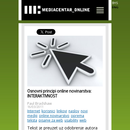
Skip to
BHS
main
ENG
content
Osnovni principi online novinarstva:
INTERAKTIVNOST
Paul Bradshaw
16/03/2011
Internet
korisnici
linkovi
naslov
novi
mediji
online novinarstvo
oprema
teksta
pisanje za web
usability
web
Tekst je preuzet uz odobrenje autora