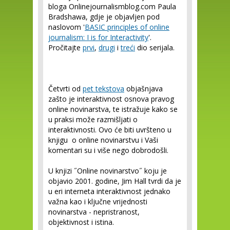
bloga Onlinejournalismblog.com Paula
Bradshawa, gdje je objavljen pod
naslovom '
BASIC principles of online
journalism: I is for Interactivity
'.
Pročitajte
prvi
,
drugi
i
treći
dio serijala.
Četvrti od
pet tekstova
objašnjava
zašto je interaktivnost osnova pravog
online novinarstva, te istražuje kako se
u praksi može razmišljati o
interaktivnosti. Ovo će biti uvršteno u
knjigu o online novinarstvu i Vaši
komentari su i više nego dobrodošli.
U knjizi ˝Online novinarstvo˝ koju je
objavio 2001. godine, Jim Hall tvrdi da je
u eri interneta interaktivnost jednako
važna kao i ključne vrijednosti
novinarstva - nepristranost,
objektivnost i istina.