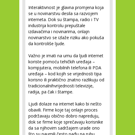
Interaktivnost je glavna promjena koja
se u novinarstvu desila sa razvojem
interneta. Dok su štampa, radio i TV
industrija kontrolu prepuštale
izdavačima i novinarima, onlajn
novinarstvo se izlaže riziku ako pokuša
da kontroliše ljude.
Važno je imati na umu da ljudi internet
koriste pomoću tehičkih uređaja –
kompjutera, mobilnih telefona ili PDA
uređaja – kod kojih se vrijednosti tipa
korisno ili praktično znatno razlikuju od
tradicionalnihvrijednosti televizije,
radija, pa čak i štampe.
Ljudi dolaze na internet kako bi nešto
obavili. Firme koje taj onlajn proces
podržavaju obično dobro napreduju,
dok se firme koje sprečavaju korisnike
da sa njihovim sadržajem urade ono
što su naumili često nađu na rubu