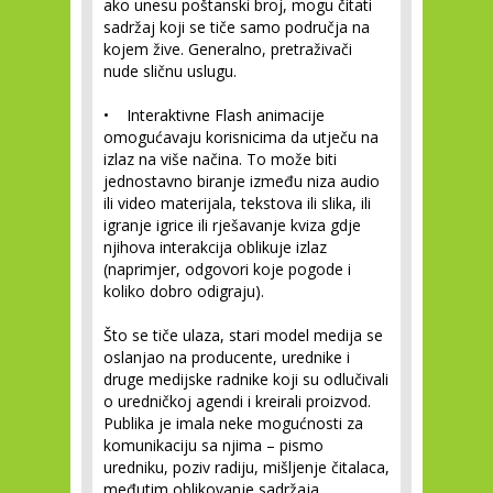
ako unesu poštanski broj, mogu čitati
sadržaj koji se tiče samo područja na
kojem žive. Generalno, pretraživači
nude sličnu uslugu.
• Interaktivne Flash animacije
omogućavaju korisnicima da utječu na
izlaz na više načina. To može biti
jednostavno biranje između niza audio
ili video materijala, tekstova ili slika, ili
igranje igrice ili rješavanje kviza gdje
njihova interakcija oblikuje izlaz
(naprimjer, odgovori koje pogode i
koliko dobro odigraju).
Što se tiče ulaza, stari model medija se
oslanjao na producente, urednike i
druge medijske radnike koji su odlučivali
o uredničkoj agendi i kreirali proizvod.
Publika je imala neke mogućnosti za
komunikaciju sa njima – pismo
uredniku, poziv radiju, mišljenje čitalaca,
međutim oblikovanje sadržaja,