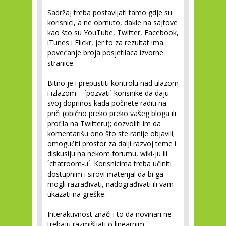
Sadržaj treba postavljati tamo gdje su
korisnici, a ne obrnuto, dakle na sajtove
kao što su YouTube, Twitter, Facebook,
iTunes i Flickr, jer to za rezultat ima
povećanje broja posjetilaca izvorne
stranice.
Bitno je i prepustiti kontrolu nad ulazom
i izlazom – ´pozvati´ korisnike da daju
svoj doprinos kada počnete raditi na
priči (obično preko preko vašeg bloga ili
profila na Twitteru); dozvoliti im da
komentarišu ono što ste ranije objavili;
omogućiti prostor za dalji razvoj teme i
diskusiju na nekom forumu, wiki-ju ili
´chatroom-u´. Korisnicima treba učiniti
dostupnim i sirovi materijal da bi ga
mogli razrađivati, nadograđivati ili vam
ukazati na greške.
Interaktivnost znači i to da novinari ne
trebaju razmišljati o linearnim