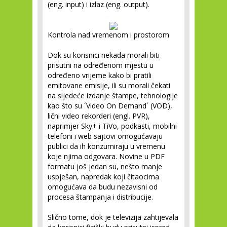
(eng. input) i izlaz (eng. output).
Kontrola nad vremenom i prostorom
Dok su korisnici nekada morali biti
prisutni na određenom mjestu u
određeno vrijeme kako bi pratili
emitovane emisije, ili su morali čekati
na sljedeće izdanje štampe, tehnologije
kao što su ´Video On Demand´ (VOD),
lični video rekorderi (engl. PVR),
naprimjer Sky+ i TiVo, podkasti, mobilni
telefoni i web sajtovi omogućavaju
publici da ih konzumiraju u
vremenu
koje njima odgovara. Novine u PDF
formatu još jedan su, nešto manje
uspješan, napredak koji čitaocima
omogućava da budu nezavisni od
procesa štampanja i distribucije.
Slično tome, dok je televizija zahtijevala