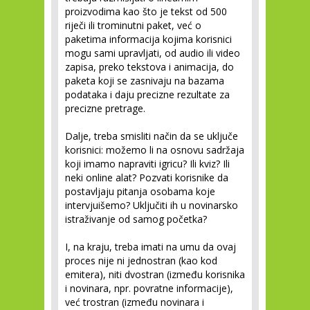
proizvodima kao što je tekst od 500
riječi ili trominutni paket, već o
paketima informacija kojima korisnici
mogu sami upravljati, od audio ili video
zapisa, preko tekstova i animacija, do
paketa koji se zasnivaju na bazama
podataka i daju precizne rezultate za
precizne pretrage.
Dalje, treba smisliti način da se uključe
korisnici: možemo li na osnovu sadržaja
koji imamo napraviti igricu? Ili kviz? Ili
neki online alat? Pozvati korisnike da
postavljaju pitanja osobama koje
intervjuišemo? Uključiti ih u novinarsko
istraživanje od samog početka?
I, na kraju, treba imati na umu da ovaj
proces nije ni jednostran (kao kod
emitera), niti dvostran (između korisnika
i novinara, npr. povratne informacije),
već trostran (između novinara i