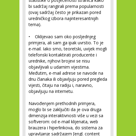
statistike o posjećenosti stranica kako
bi sadržaj rangirali prema popularnosti
(ovaj sadržaj često je prikazan pored
uredničkog izbora najinteresantnijih
tema).
• Oklijevao sam oko posljednjeg
primjera, ali sam ga ipak uvrstio. To je
e-mail. Iako smo, teoretski, uvijek mogli
telefonski kontaktirati producente i
urednike, njihovi brojevi se nisu
objavljivali u udarnim vijestima.
Međutim, e-mail adrese se navode na
dnu članaka ili objavljuju pored pregleda
vijesti, čitaju na radiju i, naravno,
objavljuju na internetu.
Navođenjem prethodnih primjera,
moglo bi se zaključiti da je ova druga
dimenzija interaktivnosti više u vezi sa
softverom: od e-mail klijenata, web
brauzera i hiperlinkova, do sistema za
upravljanje sadržajem [engl. content