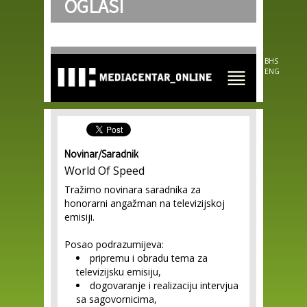
OGLASI
Skip to
main
content
BHS
ENG
Novinar/Saradnik
World Of Speed
Tražimo novinara saradnika za
honorarni angažman na televizijskoj
emisiji.
Posao podrazumijeva:
pripremu i obradu tema za
televizijsku emisiju,
dogovaranje i realizaciju intervjua
sa sagovornicima,