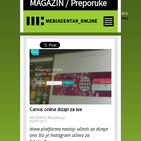
MAGAZIN /
Preporuke
Skip to
main
content
BHS
ENG
Canva: online dizajn za sve
MCOnline Redakcija
05/09/2013
Nova platforma nastoji učiniti za dizajn
ono što je Instagram učinio za