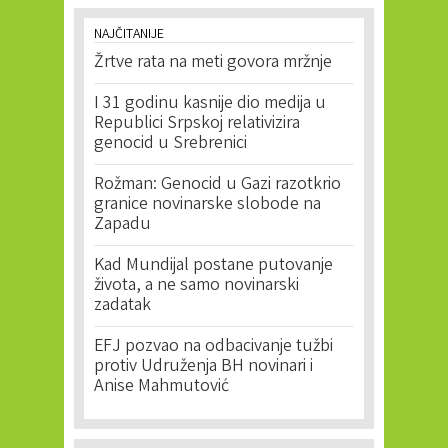
NAJČITANIJE
Žrtve rata na meti govora mržnje
I 31 godinu kasnije dio medija u
Republici Srpskoj relativizira
genocid u Srebrenici
Rožman: Genocid u Gazi razotkrio
granice novinarske slobode na
Zapadu
Kad Mundijal postane putovanje
života, a ne samo novinarski
zadatak
EFJ pozvao na odbacivanje tužbi
protiv Udruženja BH novinari i
Anise Mahmutović