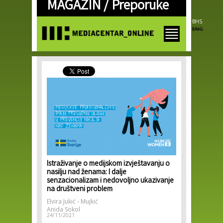
MAGAZIN /
Preporuke
Skip to
main
content
BHS
ENG
Istraživanje o medijskom izvještavanju o
nasilju nad ženama: I dalje
senzacionalizam i nedovoljno ukazivanje
na društveni problem
Elvira Jukić - Mujkić
Anida Sokol
24/11/2021