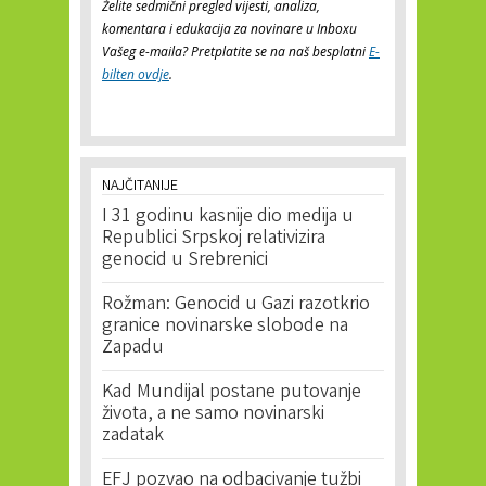
Želite sedmični pregled vijesti, analiza,
komentara i edukacija za novinare u Inboxu
Vašeg e-maila? Pretplatite se na naš besplatni
E-
bilten ovdje
.
NAJČITANIJE
I 31 godinu kasnije dio medija u
Republici Srpskoj relativizira
genocid u Srebrenici
Rožman: Genocid u Gazi razotkrio
granice novinarske slobode na
Zapadu
Kad Mundijal postane putovanje
života, a ne samo novinarski
zadatak
EFJ pozvao na odbacivanje tužbi