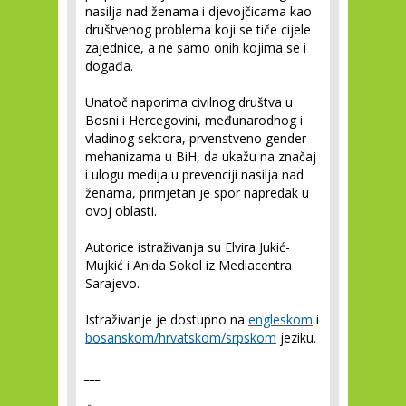
nasilja nad ženama i djevojčicama kao
društvenog problema koji se tiče cijele
zajednice, a ne samo onih kojima se i
događa.
Unatoč naporima civilnog društva u
Bosni i Hercegovini, međunarodnog i
vladinog sektora, prvenstveno gender
mehanizama u BiH, da ukažu na značaj
i ulogu medija u prevenciji nasilja nad
ženama, primjetan je spor napredak u
ovoj oblasti.
Autorice istraživanja su Elvira Jukić-
Mujkić i Anida Sokol iz Mediacentra
Sarajevo.
Istraživanje je dostupno na
engleskom
i
bosanskom/hrvatskom/srpskom
jeziku.
___