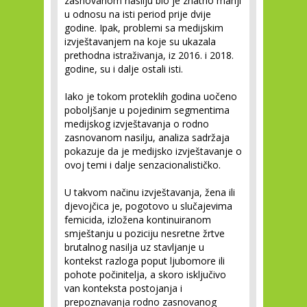
zasnovanom nasilju bio je znatno manji
u odnosu na isti period prije dvije
godine. Ipak, problemi sa medijskim
izvještavanjem na koje su ukazala
prethodna istraživanja, iz 2016. i 2018.
godine, su i dalje ostali isti.
Iako je tokom proteklih godina uočeno
poboljšanje u pojedinim segmentima
medijskog izvještavanja o rodno
zasnovanom nasilju, analiza sadržaja
pokazuje da je medijsko izvještavanje o
ovoj temi i dalje senzacionalističko.
U takvom načinu izvještavanja, žena ili
djevojčica je, pogotovo u slučajevima
femicida, izložena kontinuiranom
smještanju u poziciju nesretne žrtve
brutalnog nasilja uz stavljanje u
kontekst razloga poput ljubomore ili
pohote počinitelja, a skoro isključivo
van konteksta postojanja i
prepoznavanja rodno zasnovanog