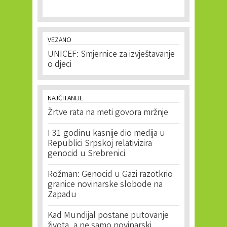
VEZANO
UNICEF: Smjernice za izvještavanje
o djeci
NAJČITANIJE
Žrtve rata na meti govora mržnje
I 31 godinu kasnije dio medija u
Republici Srpskoj relativizira
genocid u Srebrenici
Rožman: Genocid u Gazi razotkrio
granice novinarske slobode na
Zapadu
Kad Mundijal postane putovanje
života, a ne samo novinarski