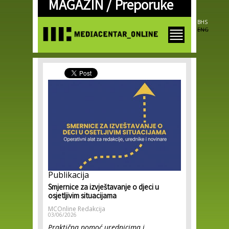
MAGAZIN /
Preporuke
Skip to
main
content
BHS
ENG
Publikacija
Smjernice za izvještavanje o djeci u
osjetljivim situacijama
MCOnline Redakcija
03/06/2026
Praktična pomoć urednicima i