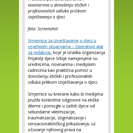
novinarima u donošenju etičkih i
profesionalnih odluka prilikom
izvještavanja o djeci
foto: Screenshot
Smjernice za izvještavanje o djeci u
osjetljivim situacijama – Operativni alat
za redakcije
, koje je izradila organizacija
Prijatelji djece Srbije namijenjene su
urednicima, novinarima i medijskim
radnicima kao praktična pomoć u
donošenju etičkih i profesionalnih
odluka prilikom izvještavanja o djeci.
Smjernice su kreirane kako bi medijima
pružile konkretne odgovore na etičke
dileme i pomogle u zaštiti djece od
sekundarne viktimizacije,
traumatizacije, stigmatizacije i
senzacionalističkog prikazivanja, uz
očuvanje njihovog prava na