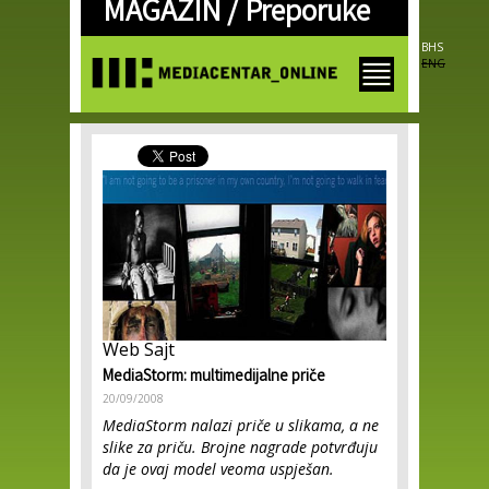
MAGAZIN /
Preporuke
Skip to
main
content
BHS
ENG
Web Sajt
MediaStorm: multimedijalne priče
20/09/2008
MediaStorm nalazi priče u slikama, a ne
slike za priču. Brojne nagrade potvrđuju
da je ovaj model veoma uspješan.