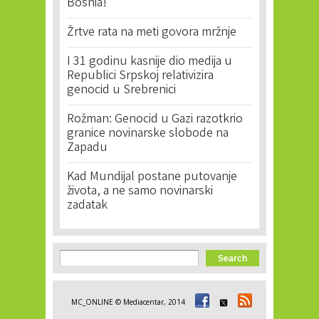
Bosnia!'
Žrtve rata na meti govora mržnje
I 31 godinu kasnije dio medija u
Republici Srpskoj relativizira
genocid u Srebrenici
Rožman: Genocid u Gazi razotkrio
granice novinarske slobode na
Zapadu
Kad Mundijal postane putovanje
života, a ne samo novinarski
zadatak
Search form
Search
MC_ONLINE © Mediacentar, 2014