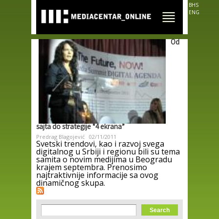
Skip to
BHS
main
ENG
content
Od
sajta do strategije “4 ekrana”
Predrag Blagojević
02/11/2011
Svetski trendovi, kao i razvoj svega
digitalnog u Srbiji i regionu bili su tema
samita o novim medijima u Beogradu
krajem septembra. Prenosimo
najtraktivnije informacije sa ovog
dinamičnog skupa.
Search form
Search