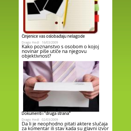
Činjenice vas oslobađaju nelagode
Drago Hedl
16/03/2009
Kako poznanstvo s osobom o kojoj
novinar piše utiče na njegovu
objektivnost?
Dokumenti i "druga strana"
Drago Hedl
02/03/2009
Da li je neophodno pitati aktere slučaja
za komentar ili stav kada su glavni izvor