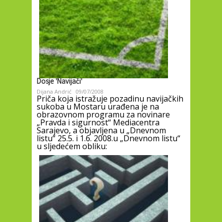
Dosje 'Navijači'
Dijana Andrić
09/07/2008
Priča koja istražuje pozadinu navijačkih
sukoba u Mostaru urađena je na
obrazovnom programu za novinare
„Pravda i sigurnost“ Mediacentra
Sarajevo, a objavljena u „Dnevnom
listu“ 25.5. i 1.6. 2008.u „Dnevnom listu“
u sljedećem obliku: