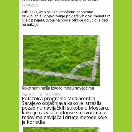
29/08/2008
Wikileaks, web sajt za besplatno anonimno
prikupljanje i objavljivanje povjerljivih dokumenata iz
cijelog svijeta, svoje najnovije otkriće odlučio je dati
na aukciju.
Kako sam našla izvore među navijačima
Dijana Andrić
09/07/2008
Polaznica programa Mediacentra
Sarajevo objašnjava kako je istražila
pozadinu navijačkih sukoba u Mostaru,
kako je razvijala odnose sa izvorima u
redovima navijača i druge metode koje
je koristila.