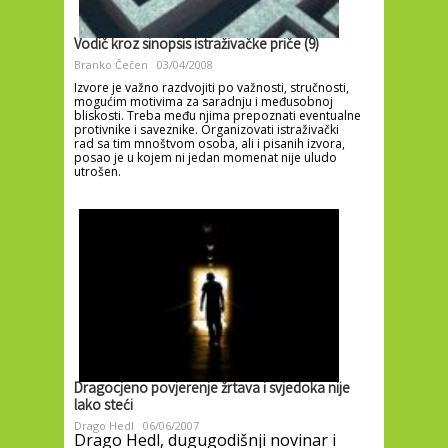
Vodič kroz sinopsis istraživačke priče (9)
Branko Čečen
03/04/2008
Izvore je važno razdvojiti po važnosti, stručnosti,
mogućim motivima za saradnju i međusobnoj
bliskosti. Treba među njima prepoznati eventualne
protivnike i saveznike. Organizovati istraživački
rad sa tim mnoštvom osoba, ali i pisanih izvora,
posao je u kojem ni jedan momenat nije uludo
utrošen.
Dragocjeno povjerenje žrtava i svjedoka nije
lako steći
Drago Hedl
06/06/2007
Drago Hedl, dugugodišnji novinar i