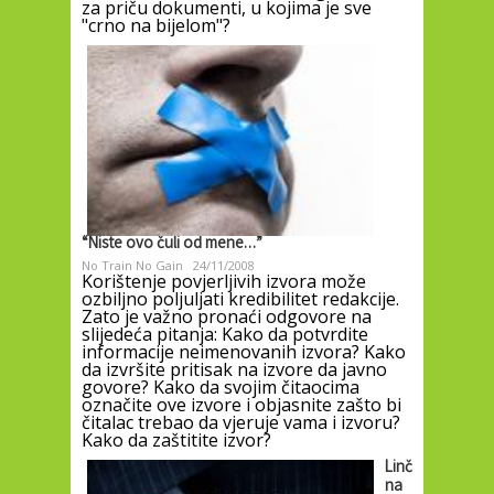
za priču dokumenti, u kojima je sve
"crno na bijelom"?
“Niste ovo čuli od mene…”
No Train No Gain
24/11/2008
Korištenje povjerljivih izvora može
ozbiljno poljuljati kredibilitet redakcije.
Zato je važno pronaći odgovore na
slijedeća pitanja: Kako da potvrdite
informacije neimenovanih izvora? Kako
da izvršite pritisak na izvore da javno
govore? Kako da svojim čitaocima
označite ove izvore i objasnite zašto bi
čitalac trebao da vjeruje vama i izvoru?
Kako da zaštitite izvor?
Linč
na