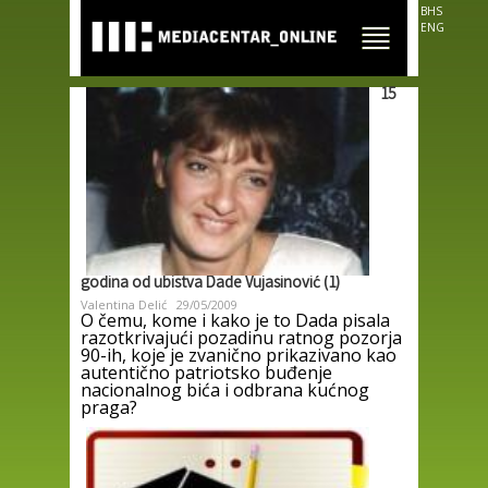
Skip to
BHS
main
ENG
content
15
godina od ubistva Dade Vujasinović (1)
Valentina Delić
29/05/2009
O čemu, kome i kako je to Dada pisala
razotkrivajući pozadinu ratnog pozorja
90-ih, koje je zvanično prikazivano kao
autentično patriotsko buđenje
nacionalnog bića i odbrana kućnog
praga?