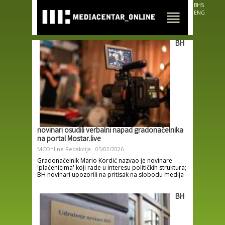
Skip to
BHS
main
ENG
content
BH
novinari osudili verbalni napad gradonačelnika
na portal Mostar.live
MCOnline Redakcija
05/02/2026
Gradonačelnik Mario Kordić nazvao je novinare
'plaćenicima' koji rade u interesu političkih struktura;
BH novinari upozorili na pritisak na slobodu medija
BH