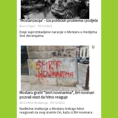
’Mostarizacija’ - Iza političkih problema i podjela
Boris Filipić
29/12/2022
Dvije suprotstavljene naracije o Mostaru u medijima
žive decenijama.
U
Mostaru grafit “Smrt novinarima”, BH novinari
pozvali vlast da hitno reaguje
MCOnline Redakcija
29/12/2022
Nadležne institucije u Mostaru trebaju hitno
reagovati na ovaj sramni čin, kažu iz BH novinara.