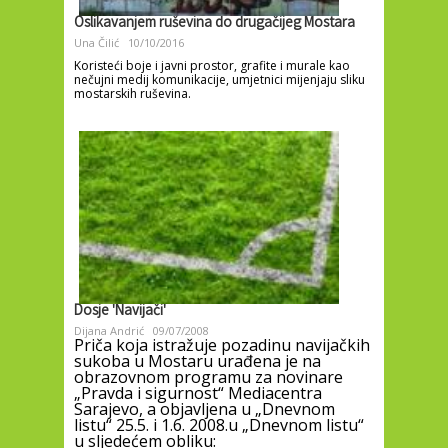
Oslikavanjem ruševina do drugačijeg Mostara
Una Čilić
10/10/2016
Koristeći boje i javni prostor, grafite i murale kao
nečujni medij komunikacije, umjetnici mijenjaju sliku
mostarskih ruševina.
Dosje 'Navijači'
Dijana Andrić
09/07/2008
Priča koja istražuje pozadinu navijačkih
sukoba u Mostaru urađena je na
obrazovnom programu za novinare
„Pravda i sigurnost“ Mediacentra
Sarajevo, a objavljena u „Dnevnom
listu“ 25.5. i 1.6. 2008.u „Dnevnom listu“
u sljedećem obliku: