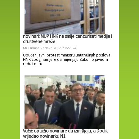
novinari: MUP HNK ne smije cenzurisati medije i
društvene mreže
MCOnline Redakcija
28/06/2024
Upućen javni protest ministru unutrašnjih poslova
HNK zbog namjere da mijenjaju Zakon o javnom
redu i miru
Vučić optužio novinare da izmišljaju, a Dodik
vrijeđao novinarku N1