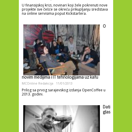
U finansijskoj krizi, novinari koji žele pokrenuti nove
projekte sve češće se okreću prikupljanju sredstava
na online servisima poput Kickstartera.
O
novim medijima i IT tehnologijama uz kafu
MCOnline Redakcija
11/01/2013
Prilog sa prvog sarajevskog izdanja OpenCoffee u
2013. godini.
Dati
glas