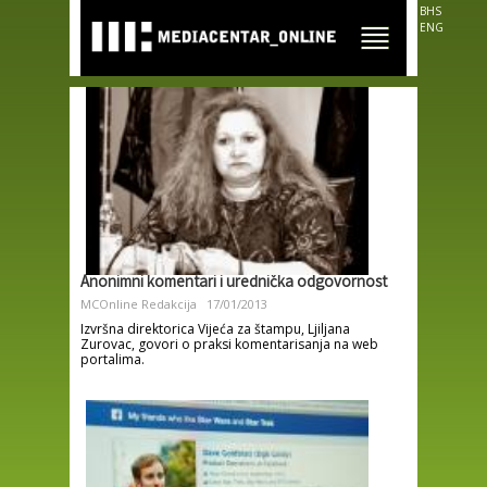
Skip to
BHS
main
ENG
content
Anonimni komentari i urednička odgovornost
MCOnline Redakcija
17/01/2013
Izvršna direktorica Vijeća za štampu, Ljiljana
Zurovac, govori o praksi komentarisanja na web
portalima.