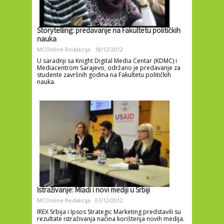
Storytelling: predavanje na Fakultetu političkih
nauka
MCOnline Redakcija
18/12/2012
U saradnji sa Knight Digital Media Centar (KDMC) i
Mediacentrom Sarajevo, održano je predavanje za
studente završnih godina na Fakultetu političkih
nauka.
Istraživanje: Mladi i novi mediji u Srbiji
MCOnline Redakcija
07/12/2012
IREX Srbija i Ipsos Strategic Marketing predstavili su
rezultate istraživanja načina korištenja novih medija.