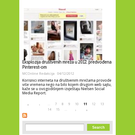
Eksplozija društvenih mreža u 2012. predvođena
Pinterest-om
MCOnline Redakcija
04/12/2012
Korisnici interneta na društvenim mrežama provode
više vremena nego na bilo kojem drugom web sajtu,
kaže se u ovogodišnjem izvještaju Nielsen Social
Media Report.
Pages
…
7
8
9
10
11
12
13
«
‹
14
15
…
›
»
Search form
Search