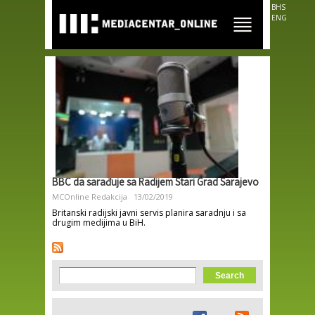
Skip to
BHS
main
ENG
content
BBC da sarađuje sa Radijem Stari Grad Sarajevo
MCOnline Redakcija
13/02/2019
Britanski radijski javni servis planira saradnju i sa
drugim medijima u BiH.
Search form
Search