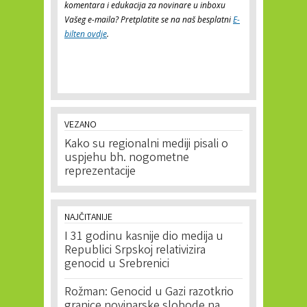
komentara i edukacija za novinare u inboxu
Vašeg e-maila? Pretplatite se na naš besplatni
E-
bilten ovdje
.
VEZANO
Kako su regionalni mediji pisali o
uspjehu bh. nogometne
reprezentacije
NAJČITANIJE
I 31 godinu kasnije dio medija u
Republici Srpskoj relativizira
genocid u Srebrenici
Rožman: Genocid u Gazi razotkrio
granice novinarske slobode na