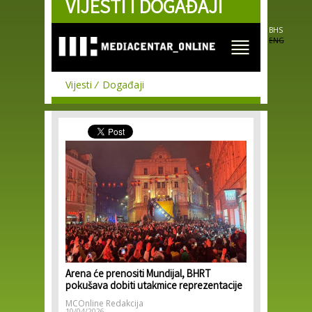
VIJESTI I DOGAĐAJI
Skip to
main
content
BHS
ENG
Vijesti
Događaji
Arena će prenositi Mundijal, BHRT
pokušava dobiti utakmice reprezentacije
MCOnline Redakcija
10/04/2026