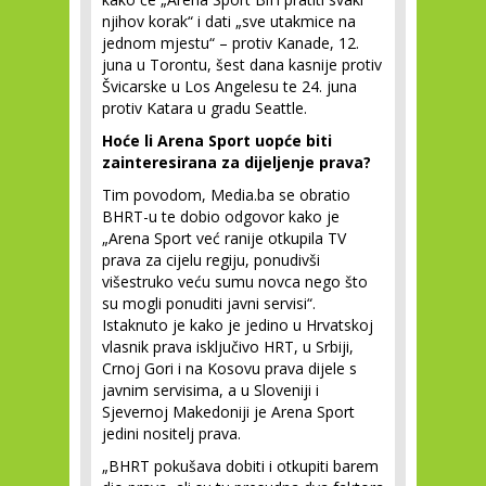
njihov korak“ i dati „sve utakmice na
jednom mjestu“ – protiv Kanade, 12.
juna u Torontu, šest dana kasnije protiv
Švicarske u Los Angelesu te 24. juna
protiv Katara u gradu Seattle.
Hoće li Arena Sport uopće biti
zainteresirana za dijeljenje prava?
Tim povodom, Media.ba se obratio
BHRT-u te dobio odgovor kako je
„Arena Sport već ranije otkupila TV
prava za cijelu regiju, ponudivši
višestruko veću sumu novca nego što
su mogli ponuditi javni servisi“.
Istaknuto je kako je jedino u Hrvatskoj
vlasnik prava isključivo HRT, u Srbiji,
Crnoj Gori i na Kosovu prava dijele s
javnim servisima, a u Sloveniji i
Sjevernoj Makedoniji je Arena Sport
jedini nositelj prava.
„BHRT pokušava dobiti i otkupiti barem