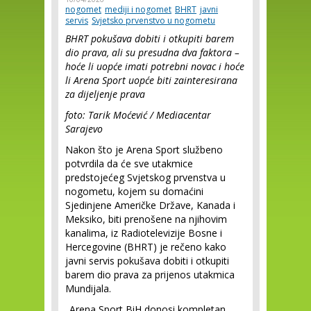
nogomet
mediji i nogomet
BHRT
javni
servis
Svjetsko prvenstvo u nogometu
BHRT pokušava dobiti i otkupiti barem
dio prava, ali su presudna dva faktora –
hoće li uopće imati potrebni novac i hoće
li Arena Sport uopće biti zainteresirana
za dijeljenje prava
foto: Tarik Moćević / Mediacentar
Sarajevo
Nakon što je Arena Sport službeno
potvrdila da će sve utakmice
predstojećeg Svjetskog prvenstva u
nogometu, kojem su domaćini
Sjedinjene Američke Države, Kanada i
Meksiko, biti prenošene na njihovim
kanalima, iz Radiotelevizije Bosne i
Hercegovine (BHRT) je rečeno kako
javni servis pokušava dobiti i otkupiti
barem dio prava za prijenos utakmica
Mundijala.
„Arena Sport BiH donosi kompletan