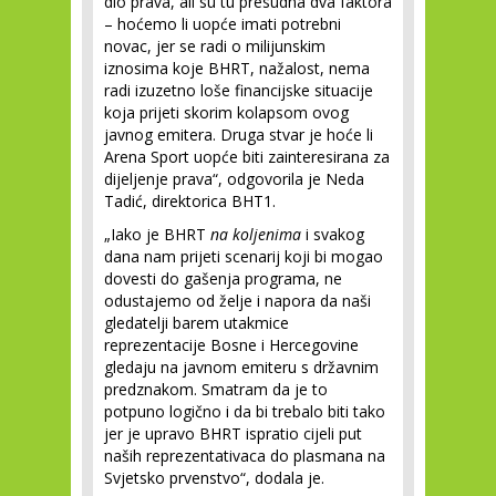
dio prava, ali su tu presudna dva faktora
– hoćemo li uopće imati potrebni
novac, jer se radi o milijunskim
iznosima koje BHRT, nažalost, nema
radi izuzetno loše financijske situacije
koja prijeti skorim kolapsom ovog
javnog emitera. Druga stvar je hoće li
Arena Sport uopće biti zainteresirana za
dijeljenje prava“, odgovorila je Neda
Tadić, direktorica BHT1.
„Iako je BHRT
na koljenima
i svakog
dana nam prijeti scenarij koji bi mogao
dovesti do gašenja programa, ne
odustajemo od želje i napora da naši
gledatelji barem utakmice
reprezentacije Bosne i Hercegovine
gledaju na javnom emiteru s državnim
predznakom. Smatram da je to
potpuno logično i da bi trebalo biti tako
jer je upravo BHRT ispratio cijeli put
naših reprezentativaca do plasmana na
Svjetsko prvenstvo“, dodala je.