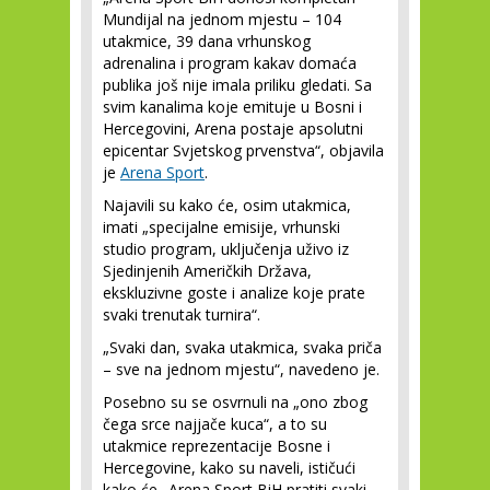
Mundijal na jednom mjestu – 104
utakmice, 39 dana vrhunskog
adrenalina i program kakav domaća
publika još nije imala priliku gledati. Sa
svim kanalima koje emituje u Bosni i
Hercegovini, Arena postaje apsolutni
epicentar Svjetskog prvenstva“, objavila
je
Arena Sport
.
Najavili su kako će, osim utakmica,
imati „specijalne emisije, vrhunski
studio program, uključenja uživo iz
Sjedinjenih Američkih Država,
ekskluzivne goste i analize koje prate
svaki trenutak turnira“.
„Svaki dan, svaka utakmica, svaka priča
– sve na jednom mjestu“, navedeno je.
Posebno su se osvrnuli na „ono zbog
čega srce najjače kuca“, a to su
utakmice reprezentacije Bosne i
Hercegovine, kako su naveli, ističući
kako će „Arena Sport BiH pratiti svaki