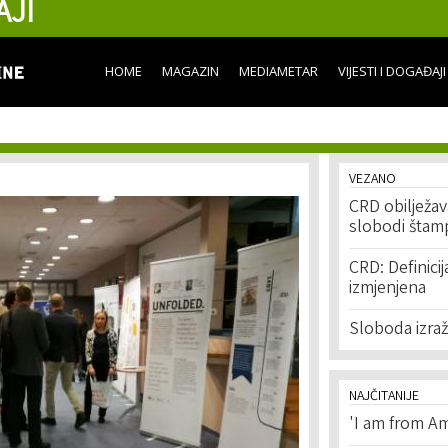
AJI
Skip to
main
content
HOME
MAGAZIN
MEDIAMETAR
VIJESTI I DOGAĐAJI
VEZANO
CRD obilježa
slobodi štam
CRD: Definici
izmjenjena
Sloboda izraž
NAJČITANIJE
'I am from Am