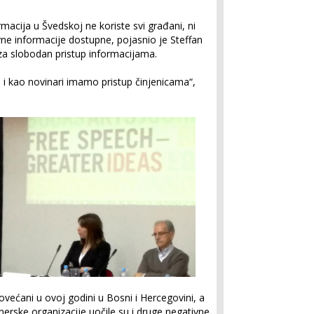
acija u Švedskoj ne koriste svi građani, ni
avne informacije dostupne, pojasnio je Steffan
 za slobodan pristup informacijama.
i kao novinari imamo pristup činjenicama“,
povećani u ovoj godini u Bosni i Hercegovini, a
tnerske organizacije uočile su i druge negativne