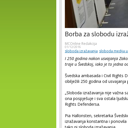
Borba za slobodu izra
MCOnline Redakcija
01/12/2016
sloboda izražavanja
sloboda medija u
I 250 godina nakon usvajanja Zakon
traje u Švedskoj, iako je to jedna o
Švedska ambasada i Civil Rights 
obilježili 250 godina od usvajanja
„Sloboda izražavanja nije važna s
ona pospješuje i sva ostala ljudska
Rights Defendersa.
Pia Hallonsten, sekretarka Švedsk
izražavanja konstantna i ponovila 
tako ni sloboda izražavanja.