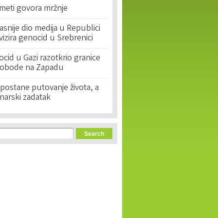
 meti govora mržnje
asnije dio medija u Republici
ivizira genocid u Srebrenici
cid u Gazi razotkrio granice
lobode na Zapadu
postane putovanje života, a
narski zadatak
orm