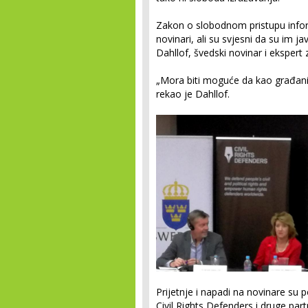
Zakon o slobodnom pristupu inform
novinari, ali su svjesni da su im j
Dahllof, švedski novinar i ekspert
„Mora biti moguće da kao građani 
rekao je Dahllof.
Prijetnje i napadi na novinare su 
Civil Rights Defenders i druge par