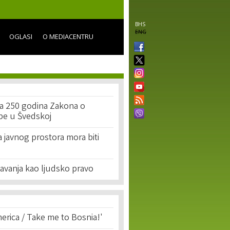
BHS
ENG
OGLASI
O MEDIACENTRU
va 250 godina Zakona o
pe u Švedskoj
ja javnog prostora mora biti
avanja kao ljudsko pravo
erica / Take me to Bosnia!'