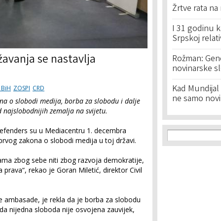
Žrtve rata na
I 31 godinu k
Srpskoj relat
žavanja se nastavlja
Rožman: Geno
novinarske s
Kad Mundijal 
 BiH
ZOSPI
CRD
ne samo novi
a o slobodi medija, borba za slobodu i dalje
d najslobodnijih zemalja na svijetu.
Search f
Defenders su u Mediacentru 1. decembra
Search
 prvog zakona o slobodi medija u toj državi.
ama zbog sebe niti zbog razvoja demokratije,
 prava“, rekao je Goran Miletić, direktor Civil
e ambasade, je rekla da je borba za slobodu
da nijedna sloboda nije osvojena zauvijek,