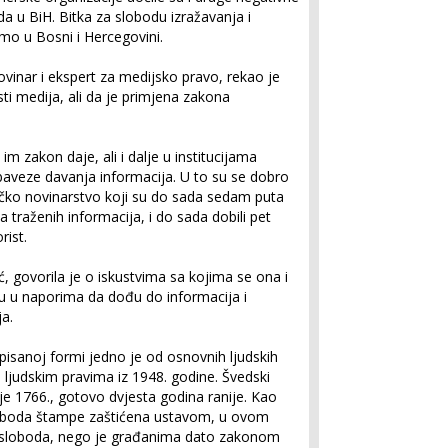
a u BiH. Bitka za slobodu izražavanja i
amo u Bosni i Hercegovini.
vinar i ekspert za medijsko pravo, rekao je
ti medija, ali da je primjena zakona
im zakon daje, ali i dalje u institucijama
baveze davanja informacija. U to su se dobro
ivačko novinarstvo koji su do sada sedam puta
ja traženih informacija, i do sada dobili pet
rist.
, govorila je o iskustvima sa kojima se ona i
 u naporima da dođu do informacija i
a.
pisanoj formi jedno je od osnovnih ljudskih
 ljudskim pravima iz 1948. godine. Švedski
e 1766., gotovo dvjesta godina ranije. Kao
sloboda štampe zaštićena ustavom, u ovom
a sloboda, nego je građanima dato zakonom