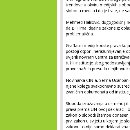
trendove u okviru medijskih slobod
slobodu medija i dalje traje, ne s
Mehmed Halilović, dugogodišnji no
da BiH ima idealne zakone iz oblas
problematična.
Građani i mediji koriste prava koja 
postoji otpor i nerazumijevanje o
uvjerili novinari Centra za istraž
tužili institucije zbog nedostavljan
pravosnažnih presuda u njihovu ko
Novinarka CIN-a, Selma Učanbarlić
njene kolege svakodnevno susreću
zvaničnih dokumenata od institucij
Sloboda izražavanja u usmenoj ili 
prava prema UN-ovoj deklaraciji o
zakon o slobodi štampe donesen j
prvi zakon u svijetu u kojem je 
zakonu to nije samo deklarativn