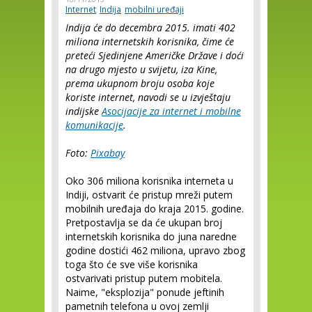
Internet
Indija
mobilni uređaji
Indija će do decembra 2015. imati 402
miliona internetskih korisnika, čime će
preteći Sjedinjene Američke Države i doći
na drugo mjesto u svijetu, iza Kine,
prema ukupnom broju osoba koje
koriste internet, navodi se u izvještaju
indijske
Asocijacije za internet i mobilne
komunikacije
.
Foto:
Pixabay
Oko 306 miliona korisnika interneta u
Indiji, ostvarit će pristup mreži putem
mobilnih uređaja do kraja 2015. godine.
Pretpostavlja se da će ukupan broj
internetskih korisnika do juna naredne
godine dostići 462 miliona, upravo zbog
toga što će sve više korisnika
ostvarivati pristup putem mobitela.
Naime, "eksplozija" ponude jeftinih
pametnih telefona u ovoj zemlji