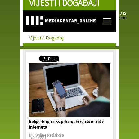
VIJESTI I DOGAĐAJI
Skip to
main
content
BHS
ENG
Vijesti
Događaji
Indija druga u svijetu po broju korisnika
interneta
MCOnline Redakcija
18/11/2015