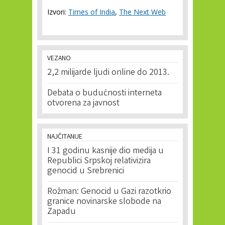
Izvori:
Times of India
,
The Next Web
VEZANO
2,2 milijarde ljudi online do 2013.
Debata o budućnosti interneta
otvorena za javnost
NAJČITANIJE
I 31 godinu kasnije dio medija u
Republici Srpskoj relativizira
genocid u Srebrenici
Rožman: Genocid u Gazi razotkrio
granice novinarske slobode na
Zapadu