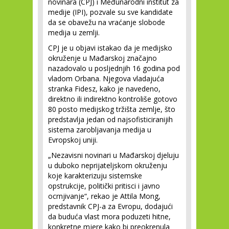
novinara (CPJ) i Međunarodni institut za
medije (IPI), pozvale su sve kandidate
da se obavežu na vraćanje slobode
medija u zemlji.
CPJ je u objavi istakao da je medijsko
okruženje u Mađarskoj značajno
nazadovalo u posljednjih 16 godina pod
vladom Orbana. Njegova vladajuća
stranka Fidesz, kako je navedeno,
direktno ili indirektno kontroliše gotovo
80 posto medijskog tržišta zemlje, što
predstavlja jedan od najsofisticiranijih
sistema zarobljavanja medija u
Evropskoj uniji.
„Nezavisni novinari u Mađarskoj djeluju
u duboko neprijateljskom okruženju
koje karakterizuju sistemske
opstrukcije, politički pritisci i javno
ocrnjivanje“, rekao je Attila Mong,
predstavnik CPJ-a za Evropu, dodajući
da buduća vlast mora poduzeti hitne,
konkretne mjere kako bi preokrenula