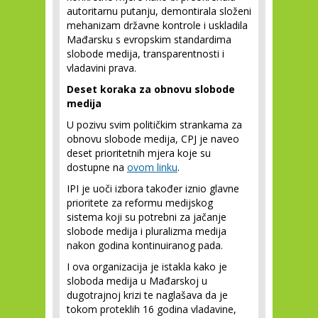
autoritarnu putanju, demontirala složeni
mehanizam državne kontrole i uskladila
Mađarsku s evropskim standardima
slobode medija, transparentnosti i
vladavini prava.
Deset koraka za obnovu slobode
medija
U pozivu svim političkim strankama za
obnovu slobode medija, CPJ je naveo
deset prioritetnih mjera koje su
dostupne na
ovom linku
.
IPI je uoči izbora također iznio glavne
prioritete za reformu medijskog
sistema koji su potrebni za jačanje
slobode medija i pluralizma medija
nakon godina kontinuiranog pada.
I ova organizacija je istakla kako je
sloboda medija u Mađarskoj u
dugotrajnoj krizi te naglašava da je
tokom proteklih 16 godina vladavine,