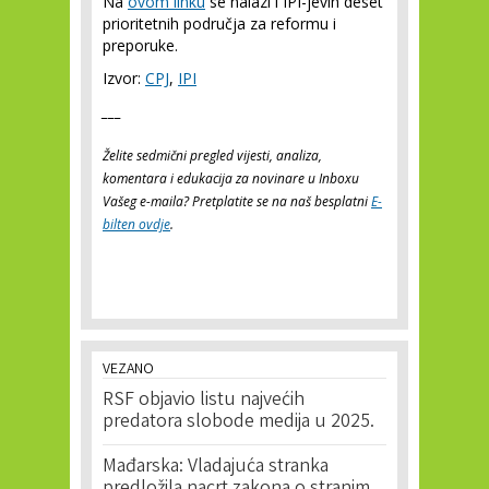
Na
ovom linku
se nalazi i IPI-jevih deset
prioritetnih područja za reformu i
preporuke.
Izvor:
CPJ
,
IPI
___
Želite sedmični pregled vijesti, analiza,
komentara i edukacija za novinare u Inboxu
Vašeg e-maila? Pretplatite se na naš besplatni
E-
bilten ovdje
.
VEZANO
RSF objavio listu najvećih
predatora slobode medija u 2025.
Mađarska: Vladajuća stranka