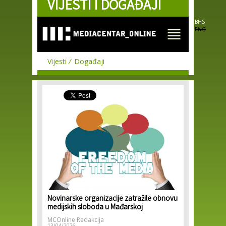
VIJESTI I DOGAĐAJI
Skip to
main
content
BHS
ENG
Vijesti
Događaji
Novinarske organizacije zatražile obnovu
medijskih sloboda u Mađarskoj
MCOnline Redakcija
13/04/2026