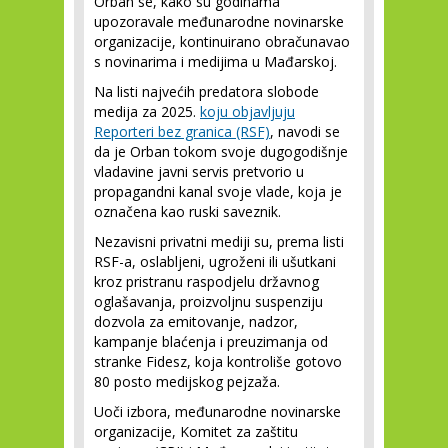
Orban se, kako su godinama
upozoravale međunarodne novinarske
organizacije, kontinuirano obračunavao
s novinarima i medijima u Mađarskoj.
Na listi najvećih predatora slobode
medija za 2025.
koju objavljuju
Reporteri bez granica (RSF)
, navodi se
da je Orban tokom svoje dugogodišnje
vladavine javni servis pretvorio u
propagandni kanal svoje vlade, koja je
označena kao ruski saveznik.
Nezavisni privatni mediji su, prema listi
RSF-a, oslabljeni, ugroženi ili ušutkani
kroz pristranu raspodjelu državnog
oglašavanja, proizvoljnu suspenziju
dozvola za emitovanje, nadzor,
kampanje blaćenja i preuzimanja od
stranke Fidesz, koja kontroliše gotovo
80 posto medijskog pejzaža.
Uoči izbora, međunarodne novinarske
organizacije, Komitet za zaštitu