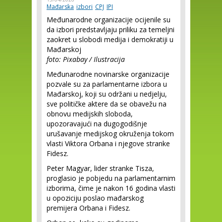
Mađarska
izbori
CPJ
IPI
Međunarodne organizacije ocijenile su
da izbori predstavljaju priliku za temeljni
zaokret u slobodi medija i demokratiji u
Mađarskoj
foto: Pixabay / Ilustracija
Međunarodne novinarske organizacije
pozvale su za parlamentarne izbora u
Mađarskoj, koji su održani u nedjelju,
sve političke aktere da se obavežu na
obnovu medijskih sloboda,
upozoravajući na dugogodišnje
urušavanje medijskog okruženja tokom
vlasti Viktora Orbana i njegove stranke
Fidesz.
Peter Magyar, lider stranke Tisza,
proglasio je pobjedu na parlamentarnim
izborima, čime je nakon 16 godina vlasti
u opoziciju poslao mađarskog
premijera Orbana i Fidesz.