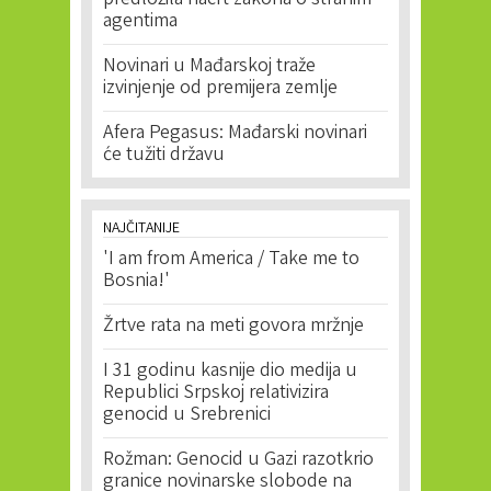
predložila nacrt zakona o stranim
agentima
Novinari u Mađarskoj traže
izvinjenje od premijera zemlje
Afera Pegasus: Mađarski novinari
će tužiti državu
NAJČITANIJE
'I am from America / Take me to
Bosnia!'
Žrtve rata na meti govora mržnje
I 31 godinu kasnije dio medija u
Republici Srpskoj relativizira
genocid u Srebrenici
Rožman: Genocid u Gazi razotkrio
granice novinarske slobode na