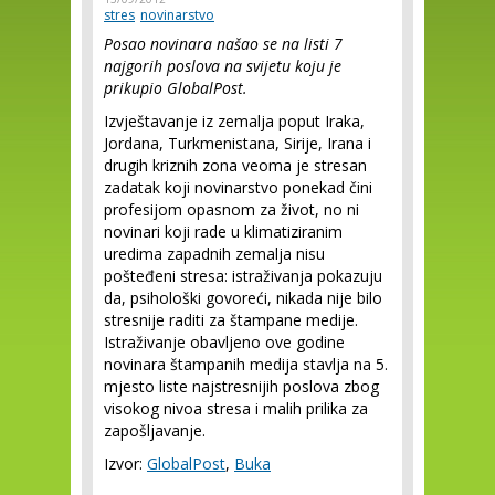
stres
novinarstvo
Posao novinara našao se na listi 7
najgorih poslova na svijetu koju je
prikupio GlobalPost.
Izvještavanje iz zemalja poput Iraka,
Jordana, Turkmenistana, Sirije, Irana i
drugih kriznih zona veoma je stresan
zadatak koji novinarstvo ponekad čini
profesijom opasnom za život, no ni
novinari koji rade u klimatiziranim
uredima zapadnih zemalja nisu
pošteđeni stresa: istraživanja pokazuju
da, psihološki govoreći, nikada nije bilo
stresnije raditi za štampane medije.
Istraživanje obavljeno ove godine
novinara štampanih medija stavlja na 5.
mjesto liste najstresnijih poslova zbog
visokog nivoa stresa i malih prilika za
zapošljavanje.
Izvor:
GlobalPost
,
Buka