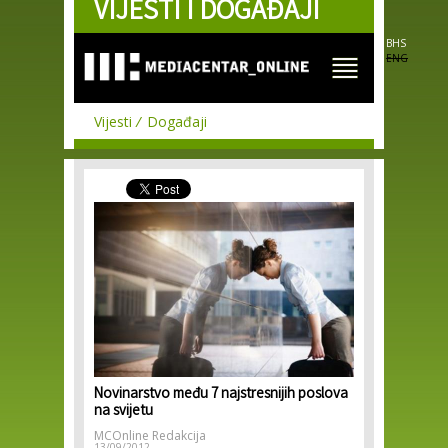
VIJESTI I DOGAĐAJI
Skip to
main
content
BHS
ENG
Vijesti
Događaji
Novinarstvo među 7 najstresnijih poslova
na svijetu
MCOnline Redakcija
13/09/2012