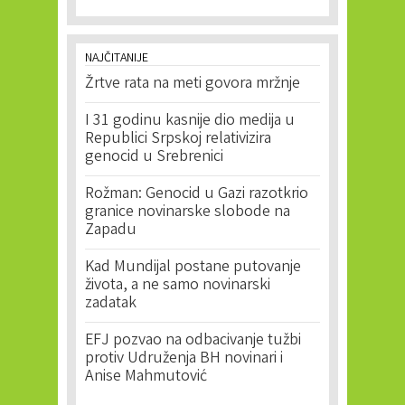
NAJČITANIJE
Žrtve rata na meti govora mržnje
I 31 godinu kasnije dio medija u
Republici Srpskoj relativizira
genocid u Srebrenici
Rožman: Genocid u Gazi razotkrio
granice novinarske slobode na
Zapadu
Kad Mundijal postane putovanje
života, a ne samo novinarski
zadatak
EFJ pozvao na odbacivanje tužbi
protiv Udruženja BH novinari i
Anise Mahmutović