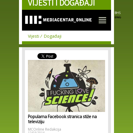
VIJESTI I DOGAĐAJI
Skip to
main
content
BHS
ENG
Vijesti
Događaji
Popularna Facebook stranica stiže na
televiziju
MCOnline Redakcija
12/03/2014