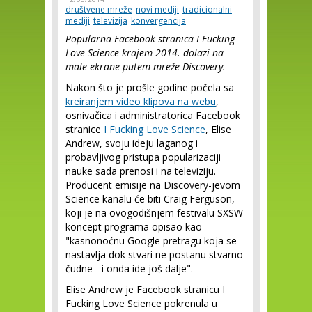
društvene mreže
novi mediji
tradicionalni
mediji
televizija
konvergencija
Popularna Facebook stranica I Fucking
Love Science krajem 2014. dolazi na
male ekrane putem mreže Discovery.
Nakon što je prošle godine počela sa
kreiranjem video klipova na webu
,
osnivačica i administratorica Facebook
stranice
I Fucking Love Science
, Elise
Andrew, svoju ideju laganog i
probavljivog pristupa popularizaciji
nauke sada prenosi i na televiziju.
Producent emisije na Discovery-jevom
Science kanalu će biti Craig Ferguson,
koji je na ovogodišnjem festivalu SXSW
koncept programa opisao kao
"kasnonoćnu Google pretragu koja se
nastavlja dok stvari ne postanu stvarno
čudne - i onda ide još dalje".
Elise Andrew je Facebook stranicu I
Fucking Love Science pokrenula u