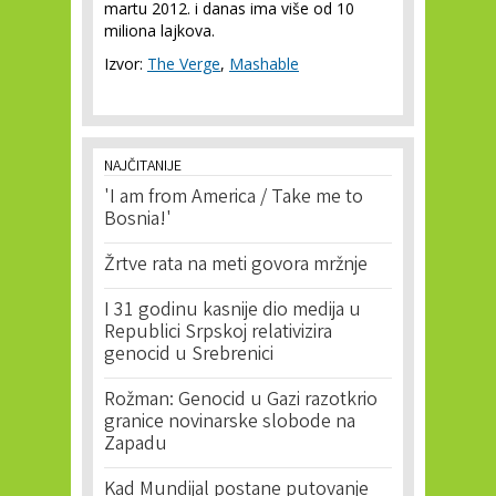
martu 2012. i danas ima više od 10
miliona lajkova.
Izvor:
The Verge
,
Mashable
NAJČITANIJE
'I am from America / Take me to
Bosnia!'
Žrtve rata na meti govora mržnje
I 31 godinu kasnije dio medija u
Republici Srpskoj relativizira
genocid u Srebrenici
Rožman: Genocid u Gazi razotkrio
granice novinarske slobode na
Zapadu
Kad Mundijal postane putovanje