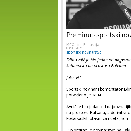
Preminuo sportski nov
MCOnline Redakcija
03/06/2026
sportsko novinarstvo
Edin Avdić je bio jedan od najpozna
kolumnista na prostoru Balkana
foto: N1
Sportski novinar i komentator Edin
potvrđeno je za N1.
Avdić je bio jedan od najpoznatiji
na prostoru Balkana, a definitivno
košarkaških utakmica i detaljnom
Diplomirao je novinarstvo na Fakul