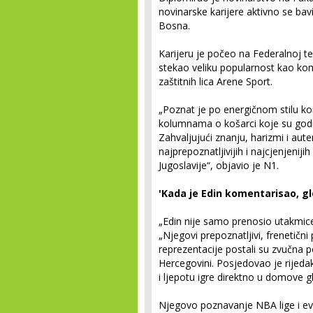
novinarske karijere aktivno se b
Bosna.
Karijeru je počeo na Federalnoj te
stekao veliku popularnost kao ko
zaštitnih lica Arene Sport.
„Poznat je po energičnom stilu ko
kolumnama o košarci koje su godi
Zahvaljujući znanju, harizmi i au
najprepoznatljivijih i najcjenjenij
Jugoslavije“, objavio je N1.
'Kada je Edin komentarisao, gle
„Edin nije samo prenosio utakmice, 
„Njegovi prepoznatljivi, frenetični
reprezentacije postali su zvučna p
Hercegovini. Posjedovao je rijeda
i ljepotu igre direktno u domove g
Njegovo poznavanje NBA lige i ev