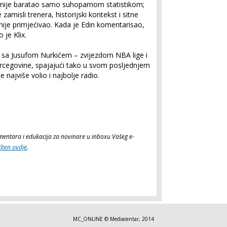
in nije baratao samo suhoparnom statistikom;
 zamisli trenera, historijski kontekst i sitne
 nije primjećivao. Kada je Edin komentarisao,
 je Klix.
e sa Jusufom Nurkićem – zvijezdom NBA lige i
ercegovine, spajajući tako u svom posljednjem
 najviše volio i najbolje radio.
komentara i edukacija za novinare u inboxu Vašeg e-
ilten ovdje
.
MC_ONLINE © Mediacentar, 2014