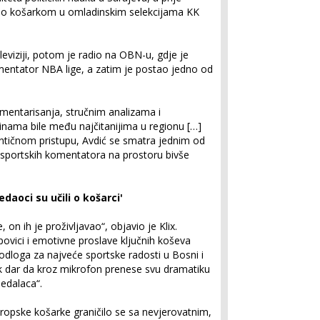
avio košarkom u omladinskim selekcijama KK
leviziji, potom je radio na OBN-u, gdje je
mentator NBA lige, a zatim je postao jedno od
mentarisanja, stručnim analizama i
nama bile među najčitanijima u regionu […]
tentičnom pristupu, Avdić se smatra jednim od
ih sportskih komentatora na prostoru bivše
daoci su učili o košarci'
on ih je proživljavao“, objavio je Klix.
 povici i emotivne proslave ključnih koševa
odloga za najveće sportske radosti u Bosni i
k dar da kroz mikrofon prenese svu dramatiku
ledalaca“.
ropske košarke graničilo se sa nevjerovatnim,