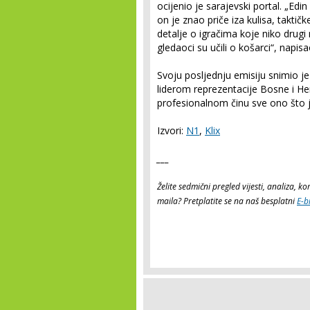
ocijenio je sarajevski portal. „Ed
on je znao priče iza kulisa, taktičke
detalje o igračima koje niko drugi
gledaoci su učili o košarci“, napisao
Svoju posljednju emisiju snimio j
liderom reprezentacije Bosne i H
profesionalnom činu sve ono što je
Izvori:
N1
,
Klix
___
Želite sedmični pregled vijesti, analiza, 
maila? Pretplatite se na naš besplatni
E-b