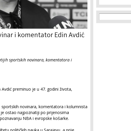
Search f
Search
inar i komentator Edin Avdić
tijih sportskih novinara, komentatora i
 Avdić preminuo je u 47. godini života,
h sportskih novinara, komentatora i kolumnista
 je ostao najpoznatiji po prijenosima
 poznavanju NBA i evropske košarke.
tetu političkih nauka u Sarajevu, a prije