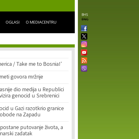
BHS
ENG
OGLASI
O MEDIACENTRU
erica / Take me to Bosnia!'
 meti govora mržnje
asnije dio medija u Republici
ivizira genocid u Srebrenici
cid u Gazi razotkrio granice
lobode na Zapadu
postane putovanje života, a
narski zadatak