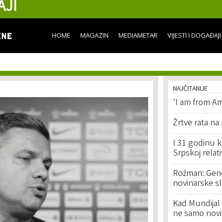
AJI
Skip to
main
content
HOME
MAGAZIN
MEDIAMETAR
VIJESTI I DOGAĐAJI
NAJČITANIJE
'I am from Am
Žrtve rata na
I 31 godinu k
Srpskoj relat
Rožman: Geno
novinarske s
Kad Mundijal 
ne samo novi