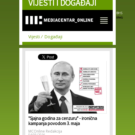
VIJESTI I DOGAĐAJI
Skip to
main
content
BHS
ENG
Vijesti
Događaji
"Sjajna godina za cenzuru" - ironična
kampanja povodom 3. maja
MCOnline Redakcija
04/05/2016