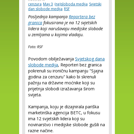
cenzura
May 3
(ne)sloboda medija
Svjetski
dan slobode medija
RSF
Posljednja kampanja
Reportera bez
granica
fokusirana je na 12 svjetskih
lidera koji narušavaju medijske slobode
u zemljama u kojima vladaju.
Foto: RSF
Povodom obilježavanja
Svjetskog dana
slobode medija
, Reporteri bez granica
pokrenuli su ironičnu kampanju "Sjajna
godina za cenzuru" kako bi skrenuli
pažnju na državne moćnike koji su
prijetnja slobodi izražavanja širom
svijeta.
Kampanja, koju je dizajnirala pariška
marketinška agencija BETC, u fokusu
ima 12 svjetskih lidera koji su
novinarstvo i medijske slobode gušili na
razne načine.