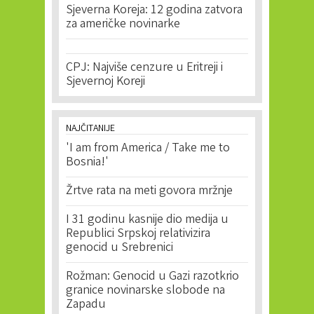
Sjeverna Koreja: 12 godina zatvora
za američke novinarke
CPJ: Najviše cenzure u Eritreji i
Sjevernoj Koreji
NAJČITANIJE
'I am from America / Take me to
Bosnia!'
Žrtve rata na meti govora mržnje
I 31 godinu kasnije dio medija u
Republici Srpskoj relativizira
genocid u Srebrenici
Rožman: Genocid u Gazi razotkrio
granice novinarske slobode na
Zapadu