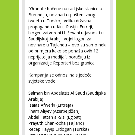
"Granate bačene na radijske stanice u
Burundiju, novinari otpušteni zbog
tweeta u Turskoj, velika državna
propaganda u Kini, Rusiji i Eritreji,
blogeri zatvoreni i bičevani u javnosti u
Saudijskoj Arabiji, vojni logori za
novinare u Tajlandu – ovo su samo neki
od primjera kako se ponaša ovih 12
neprijatelja medija", poručuju iz
organizacije Reporteri bez granica.
Kampanja se odnosi na sljedeće
svjetske vođe:
Salman bin Abdelaziz Al Saud (Saudijska
Arabija)
Isaias Afwerki (Eritreja)
Ilham Aliyev (Azerbejdžan)
Abdel Fattah al-Sisi (Egipat)
Prayuth Chan-ocha (Tajland)
Recep Tayyip Erdoğan (Turska)