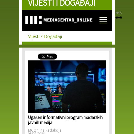
VIJESTI I DOGAĐAJI
Skip to
main
content
BHS
ENG
Vijesti
Događaji
Ugašen informativni program mađarskih
javnih medija
MCOnline Redakcija
08/07/2026