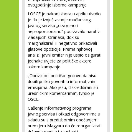
ovogodišnje izborne kampanje.
I OSCE je nakon izbora u aprilu utvrdio
je da je izvještavanje mađarskog
javnog servisa „otvoreno i
neproporcionalno“ podržavalo narativ
vladajućih stranaka, dok su
marginalizirali ili negativno prikazivali
glasove opozicije. Prema njihovoj
analizi, javni emiter nije uspio osigurati
jednake uvjete za političke aktere
tokom kampanje.
„Opozicioni političari gotovo da nisu
dobili priliku govoriti u informativnim
emisijama. Ako jesu, diskreditirani su
uredničkim komentarima“, tvrdio je
OSCE.
Gašenje informativnog programa
javnog servisa i otkazi odgovornima u
skladu su s predizbornim obećanjem
premijera Magyara da će reorganizirati
državne medije i zaustaviti