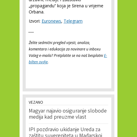
„propagandu“ koja je širena u vrijeme
Orbana.
Izvori:
Euronews
,
Telegram
___
Želite sedmični pregled vijesti, analiza,
komentara i edukacija za novinare u inboxu
Vašeg e-maila? Pretplatite se na naš besplatni
E-
bilten ovdje
.
VEZANO
Magyar najavio osiguranje slobode
medija kad preuzme vlast
IPI pozdravio ukidanje Ureda za
zaštitu suvereniteta u Mađarskoj