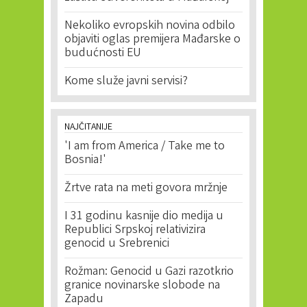
Nekoliko evropskih novina odbilo
objaviti oglas premijera Mađarske o
budućnosti EU
Kome služe javni servisi?
NAJČITANIJE
'I am from America / Take me to
Bosnia!'
Žrtve rata na meti govora mržnje
I 31 godinu kasnije dio medija u
Republici Srpskoj relativizira
genocid u Srebrenici
Rožman: Genocid u Gazi razotkrio
granice novinarske slobode na
Zapadu