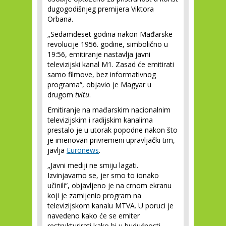
dugogodišnjeg premijera Viktora
Orbana.
„Sedamdeset godina nakon Mađarske
revolucije 1956. godine, simbolično u
19:56, emitiranje nastavlja javni
televizijski kanal M1. Zasad će emitirati
samo filmove, bez informativnog
programa“, objavio je Magyar u
drugom
tvitu
.
Emitiranje na mađarskim nacionalnim
televizijskim i radijskim kanalima
prestalo je u utorak popodne nakon što
je imenovan privremeni upravljački tim,
javlja
Euronews
.
„Javni mediji ne smiju lagati.
Izvinjavamo se, jer smo to ionako
učinili“, objavljeno je na crnom ekranu
koji je zamijenio program na
televizijskom kanalu MTVA. U poruci je
navedeno kako će se emiter
restrukturirati kako bi u budućnosti