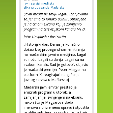
javni servisi
medijska
slika
propaganda
Mađarska
'Javni mediji ne smiju lagati. Izvinjavamo
se, jer smo to ionako učinili', objavljeno
je na crnom ekranu koji je zamijenio
program na televizijskom kanalu MTVA
foto: Unsplash / Ilustracija
„Historijski dan. Danas je konačno
došao kraj propagandnom emitiranju
na mađarskim javnim medijima. Lagali
su noću. Lagali su danju. Lagali su na
svakom kanalu. Sad je gotovo“, objavio
je mađarski premijer Peter Magyar na
platformi X, reagirajući na gašenje
javnog servisa u Mađarskoj.
Mađarski javni emiter prestao je
emitirati program u utorak, a
zamijenjen je izvinjenjem na ekranu,
nakon što je Magyarova vlada
imenovala privremenu upravu i otpustila
osoblje optuženo za pristranost u korist