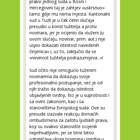
praksi jednog suda u Bosni i
Hercegovini taj je zahtjev «uskrsnuo»
tamo gdje mu nema mjesta. Kantonalni
sud u Tuzli je u čak četiri slučaja
presudio u korist tužitelja a protiv
novinara, jer je ocijenio da «tuženi (u
ovom slučaju, novinar, prim. aut.) nije
uspio dokazati istinitost navedenih
činjenica» i, uz to, zaključio da se
«nevinost tužitelja podrazumijeva...»!
Sud očito nije omogućio tuženim
novinarima da dokazuju svoje
profesionalno postupanje, već je od
njih tražio da dokazuju istinitost
objavljenih tvrdnji, što je u suprotnosti i
sa ovim zakonom, kao i sa
stanovištima Evropskog suda. Ove su
presude izazvale reakciju domaćih
ombudsmena za zaštitu ljudskih prava,
koji su ovakvo stanovište ocijenili
neprihvatljivim, jer se time bitno
ograničava uloga novinara i medija u