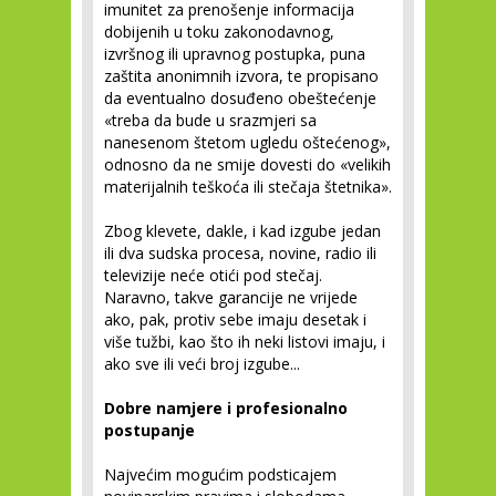
imunitet za prenošenje informacija
dobijenih u toku zakonodavnog,
izvršnog ili upravnog postupka, puna
zaštita anonimnih izvora, te propisano
da eventualno dosuđeno obeštećenje
«treba da bude u srazmjeri sa
nanesenom štetom ugledu oštećenog»,
odnosno da ne smije dovesti do «velikih
materijalnih teškoća ili stečaja štetnika».
Zbog klevete, dakle, i kad izgube jedan
ili dva sudska procesa, novine, radio ili
televizije neće otići pod stečaj.
Naravno, takve garancije ne vrijede
ako, pak, protiv sebe imaju desetak i
više tužbi, kao što ih neki listovi imaju, i
ako sve ili veći broj izgube...
Dobre namjere i profesionalno
postupanje
Najvećim mogućim podsticajem