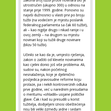
zakona broj tužbi protiv novinara bio je
utrostručen (ukupno 300) u odnosu na
stanje prije 1999. godine. Ponovno su
najviši dužnosnici u vlasti prvi po broju
tužbi (na vodećem je mjestu poslanik
federalnog parlamenta sa čak 60 tužbi!),
ali – kao nigdje drugo i nikad ranije i u
ovoj zemlji – na drugom su mjestu
novinari koji su tužili druge novinare
(blizu 50 tužbi).
Učinilo se kao da je, umjesto rješenja,
zakon o zaštiti od klevete novinarima
kao cjelini donio još više problema. Ali,
sudovi su, nakon početnog
nesnalaženja, koje je djelimično
posljedica pravosudne reforme koju
prolaze, pa i nekih kontroverznih odluka
prve godine, već u narednim presudama
o meritumu «ohladili» usijane političke
glave. Čak i kad su presudili u korist
tužitelja, dodijeljeni iznosi obeštećenja
nisu bili veliki (između jedne i sedam