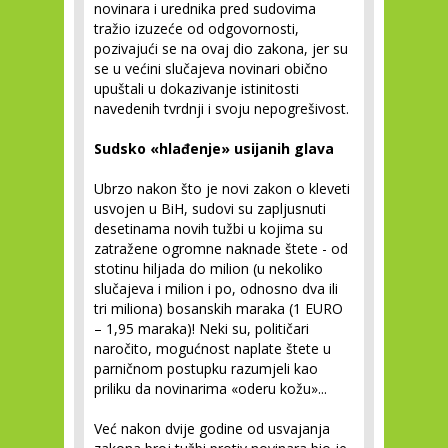
novinara i urednika pred sudovima
tražio izuzeće od odgovornosti,
pozivajući se na ovaj dio zakona, jer su
se u većini slučajeva novinari obično
upuštali u dokazivanje istinitosti
navedenih tvrdnji i svoju nepogrešivost.
Sudsko «hlađenje» usijanih glava
Ubrzo nakon što je novi zakon o kleveti
usvojen u BiH, sudovi su zapljusnuti
desetinama novih tužbi u kojima su
zatražene ogromne naknade štete - od
stotinu hiljada do milion (u nekoliko
slučajeva i milion i po, odnosno dva ili
tri miliona) bosanskih maraka (1 EURO
– 1,95 maraka)! Neki su, političari
naročito, mogućnost naplate štete u
parničnom postupku razumjeli kao
priliku da novinarima «oderu kožu»...
Već nakon dvije godine od usvajanja