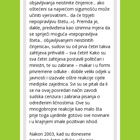
objavljivanja neistinite činjenice... ako
oštećeni sa najvećom sigurnošću može
učiniti vjerovatnim... da će trpjeti
nepopravljivu štetu...»). Premda je,
dakle, predviđena kao iznimna mjera da
se spriječi moguća «nepopravljiva
šteta... objavljivanjem neistinitih
činjenica», sudovi su od prva četiri takva
zahtjeva prihvatili – sva četiri! Kako su
sva četiri zahtjeva postavili političari i
ministri, te su zabrane – makar i u formi
privremene odluke - dobile veliki odjek u
javnosti i izazvale oštre reakcije cijele
medijske zajednica. Svi su se pitali da li
se na ovaj posredan način zavodi
sudska cenzura i zabrana pisanja o
određenim ličnostima. Ove su
mnogobrojne reakcije kao malo šta
prije toga ujedinile gotovo sve novinare
i u krajnjem imale pozitivan ishod.
Nakon 2003, kad su donesene