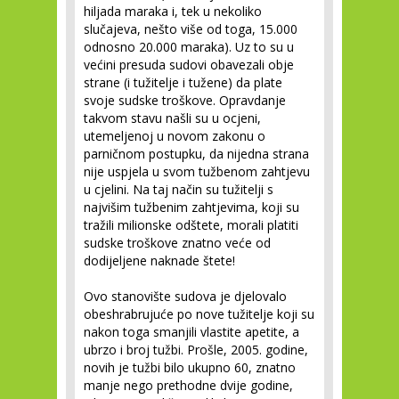
hiljada maraka i, tek u nekoliko
slučajeva, nešto više od toga, 15.000
odnosno 20.000 maraka). Uz to su u
većini presuda sudovi obavezali obje
strane (i tužitelje i tužene) da plate
svoje sudske troškove. Opravdanje
takvom stavu našli su u ocjeni,
utemeljenoj u novom zakonu o
parničnom postupku, da nijedna strana
nije uspjela u svom tužbenom zahtjevu
u cjelini. Na taj način su tužitelji s
najvišim tužbenim zahtjevima, koji su
tražili milionske odštete, morali platiti
sudske troškove znatno veće od
dodijeljene naknade štete!
Ovo stanovište sudova je djelovalo
obeshrabrujuće po nove tužitelje koji su
nakon toga smanjili vlastite apetite, a
ubrzo i broj tužbi. Prošle, 2005. godine,
novih je tužbi bilo ukupno 60, znatno
manje nego prethodne dvije godine,