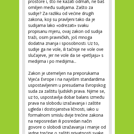
prostore i, što ne kazati odmah, ne baš
omiljen među sudijama. Zašto za
sudije? Za razliku od većine drugih
zakona, koji su pravljeni tako da je
sudijama lako «odrezati» svaku
propisanu mjeru, ovaj zakon od sudija
traži, osim pravničkih, još mnoga
dodatna znanja i sposobnosti. Uz to,
sudije ga ne vole, ili tačnije ne vole ove
slučajeve, jer ne vole da se «petljaju» s
medijima i po medijima...
Zakon je utemeljen na preporukama
Vijeća Evrope i na najvišim standardima
uspostavljenim u presudama Evropskog
suda za zaštitu ljudskih prava. Njime se,
uz to, uspostavlja dobar balans između
prava na slobodu izražavanja i zaštite
ugleda i dostojanstva ličnosti, iako u
formalnom smislu dvije trećine zakona
na neposredan ili posredan način
govore o slobodi izražavanja i manje od
jedne trećine o zaštiti privatnosti svake