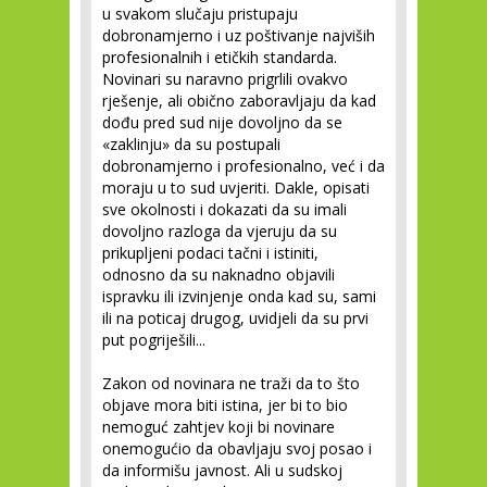
u svakom slučaju pristupaju
dobronamjerno i uz poštivanje najviših
profesionalnih i etičkih standarda.
Novinari su naravno prigrlili ovakvo
rješenje, ali obično zaboravljaju da kad
dođu pred sud nije dovoljno da se
«zaklinju» da su postupali
dobronamjerno i profesionalno, već i da
moraju u to sud uvjeriti. Dakle, opisati
sve okolnosti i dokazati da su imali
dovoljno razloga da vjeruju da su
prikupljeni podaci tačni i istiniti,
odnosno da su naknadno objavili
ispravku ili izvinjenje onda kad su, sami
ili na poticaj drugog, uvidjeli da su prvi
put pogriješili...
Zakon od novinara ne traži da to što
objave mora biti istina, jer bi to bio
nemoguć zahtjev koji bi novinare
onemogućio da obavljaju svoj posao i
da informišu javnost. Ali u sudskoj