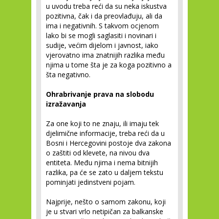
u uvodu treba reći da su neka iskustva
pozitivna, čak i da preovlađuju, ali da
ima i negativnih. S takvom ocjenom
lako bi se mogli saglasiti i novinari i
sudije, većim dijelom i javnost, iako
vjerovatno ima znatnijih razlika među
njima u tome šta je za koga pozitivno a
šta negativno.
Ohrabrivanje prava na slobodu
izražavanja
Za one koji to ne znaju, ili imaju tek
djelimične informacije, treba reći da u
Bosni i Hercegovini postoje dva zakona
o zaštiti od klevete, na nivou dva
entiteta. Među njima i nema bitnijih
razlika, pa će se zato u daljem tekstu
pominjati jedinstveni pojam.
Najprije, nešto o samom zakonu, koji
je u stvari vrlo netipičan za balkanske