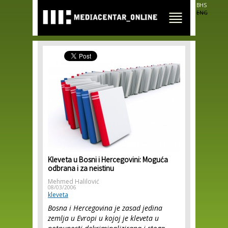
Skip to
BHS
main
ENG
content
Kleveta u Bosni i Hercegovini: Moguća
odbrana i za neistinu
Mehmed Halilović
08/03/2006
kleveta
Bosna i Hercegovina je zasad jedina
zemlja u Evropi u kojoj je kleveta u