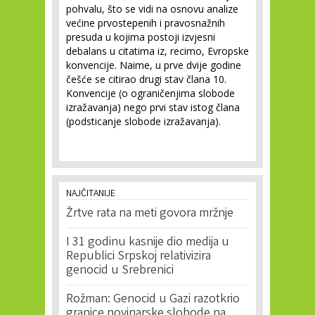
pohvalu, što se vidi na osnovu analize
većine prvostepenih i pravosnažnih
presuda u kojima postoji izvjesni
debalans u citatima iz, recimo, Evropske
konvencije. Naime, u prve dvije godine
češće se citirao drugi stav člana 10.
Konvencije (o ograničenjima slobode
izražavanja) nego prvi stav istog člana
(podsticanje slobode izražavanja).
NAJČITANIJE
Žrtve rata na meti govora mržnje
I 31 godinu kasnije dio medija u
Republici Srpskoj relativizira
genocid u Srebrenici
Rožman: Genocid u Gazi razotkrio
granice novinarske slobode na