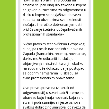
novinarskim pravima i slobodama
smatra se ipak onaj dio zakona u kojem
se govori o izuzecima za odgovornost u
dijelu u kojem se naglašava obaveza
suda da «u obzir uzima sve okolnosti
slučaja... i naročito dobronamjernost i
pridržavanje štetnika općeprihvaćenih
profesionalnih standarda» .
Slično pravnim stanovištima Evropskog
suda, pa i nekih nacionalnih sudova na
Zapadu (francuskih, recimo), novinar se,
dakle, može odbraniti i u slučaju
objavljivanja neistinitih tvrdnji - ukoliko
na sudu može dokazati da je postupao
sa dobrim namjerama i u skladu sa
svim profesionalnim obavezama.
Ovo pravo (pravo na izuzetak od
odgovornosti) u stvari sadrži i temeljnu
obavezu koju imaju novinari, koja se u
stvari i podrazumijeva i jeste osnova
svakog dobrog novinarstva: obavezu da