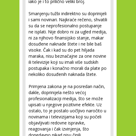
iako je i to prilično veliki broj.
Smanjenju tužbi indirektno su doprinijeli
i sami novinari. Najkraće rečeno, shvatili
su da se neprofesionalno postupanje
ne isplati. Nije dobro ni za ugled medija,
ni za njihovo finansijsko stanje, makar
dosuđene naknade štete i ne bile baš
visoke. Čak i kad su do pet hiljada
maraka, nisu beznačajne za one novine
ili televizije koji su imali više sudskih
postupaka i konačno morali da plate po
nekoliko dosuđenih naknada štete.
Primjena zakona je na posredan način,
dakle, doprinijela nešto većoj
profesionalizaciji medija, što se može
upisati u njegove pozitivne efekte. Uz
ostalo, to je postalo uočljivo naročito u
novinama i televizijama koji su počeli
objavljivati redovne ispravke,
reagovanja i čak izvinjenja, što
donedavno nikad nisu činili.