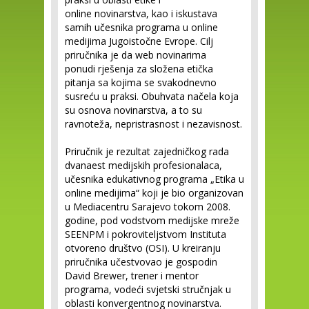
online novinarstva, kao i iskustava
samih učesnika programa u online
medijima Jugoistočne Evrope. Cilj
priručnika je da web novinarima
ponudi rješenja za složena etička
pitanja sa kojima se svakodnevno
susreću u praksi. Obuhvata načela koja
su osnova novinarstva, a to su
ravnoteža, nepristrasnost i nezavisnost.
Priručnik je rezultat zajedničkog rada
dvanaest medijskih profesionalaca,
učesnika edukativnog programa „Etika u
online medijima“ koji je bio organizovan
u Mediacentru Sarajevo tokom 2008.
godine, pod vodstvom medijske mreže
SEENPM i pokroviteljstvom Instituta
otvoreno društvo (OSI). U kreiranju
priručnika učestvovao je gospodin
David Brewer, trener i mentor
programa, vodeći svjetski stručnjak u
oblasti konvergentnog novinarstva.