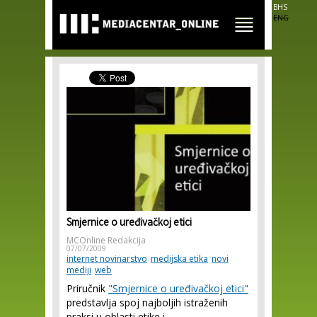
Skip to
BHS
main
ENG
content
Smjernice o uređivačkoj etici
MCOnline Redakcija
07/07/2009
internet novinarstvo
medijska etika
novi
mediji
web
Priručnik
"Smjernice o uređivačkoj etici"
predstavlja spoj najboljih istraženih
praksi u oblasti etike i