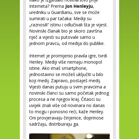
Interneta? Prema
Jon Henleyju
,
uredniku u Guardianu, sve se može
sumirati u par tačaka: Mediji su
„raznosili“ istinu i odlučivali šta je vijest.
Novinski članak bio je skoro završna
riječ a vijesti su putovale samo u
jednom pravcu, od medija do publike.
Internet je promijenio pravila igre, tvrdi
Henley. Mediji više nemaju monopol
istine. Ako imaš smartphone,
jednostavno se možeš uključiti u bilo
koji medij. Zapravo, postaješ medij.
Vijesti danas putuju u svim pravcima a
novinski članci su samo početak jednog
procesa a ne njegov kraj. Čitaoci su
uvijek znali više od novinara no danas
to mogu i ponosno reći, kaže Henley.
Oni provjeravaju činjenice, doprinose
sadržaju, distribuiraju ga.