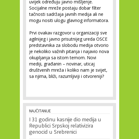
uvijek određuju javno mišljenje.
Socijalne mreže postaju dobar filter
tačnosti sadržaja javnih medija ali ne
mogu nositi ulogu glavnog informatora.
Prvi ovakav razgovor u organizaciji sve
agilnijeg i javno prisutnijeg ureda OSCE
predstavnika za slobodu medija otvorio
je nekoliko važnih pitanja i najavio nova
okupljanja sa istom temom. Novi
mediji, građanin – novinar, uticaj
društvenih mreža i koliko nam je svijet,
sa njima, bliži, razumljiviji i otvoreniji?
NAJČITANIJE
I 31 godinu kasnije dio medija u
Republici Srpskoj relativizira
genocid u Srebrenici