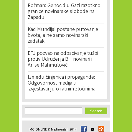
Rožman: Genocid u Gazi razotkrio
granice novinarske slobode na
Zapadu
Kad Mundijal postane putovanje
života, a ne samo novinarski
zadatak
EFJ pozvao na odbacivanje tužbi
protiv Udruženja BH novinari i
Anise Mahmutović
Između činjenica i propagande:
Odgovornost medija u
izvještavanju o ratnim zločinima
Search form
Search
MC_ONLINE © Mediacentar, 2014