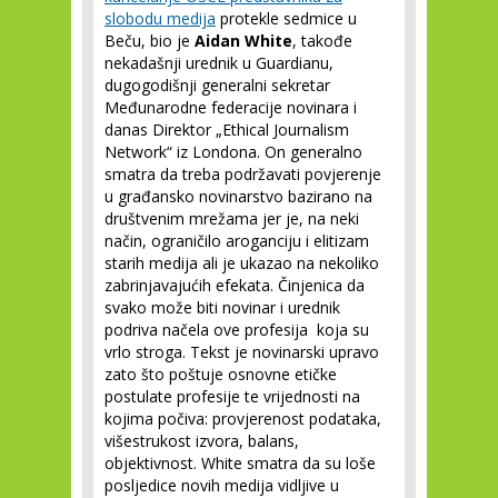
slobodu medija
protekle sedmice u
Beču, bio je
Aidan White
, takođe
nekadašnji urednik u Guardianu,
dugogodišnji generalni sekretar
Međunarodne federacije novinara i
danas Direktor „Ethical Journalism
Network“ iz Londona. On generalno
smatra da treba podržavati povjerenje
u građansko novinarstvo bazirano na
društvenim mrežama jer je, na neki
način, ograničilo aroganciju i elitizam
starih medija ali je ukazao na nekoliko
zabrinjavajućih efekata. Činjenica da
svako može biti novinar i urednik
podriva načela ove profesija koja su
vrlo stroga. Tekst je novinarski upravo
zato što poštuje osnovne etičke
postulate profesije te vrijednosti na
kojima počiva: provjerenost podataka,
višestrukost izvora, balans,
objektivnost. White smatra da su loše
posljedice novih medija vidljive u