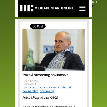
Skip to
BHS
main
ENG
content
Izazovi otvorenog novinarstva
Boro Kontić
16/05/2014
otvoreno novinarstvo
osce
internet
novinarstvo
novi mediji
Foto: Micky Kroell OSCE
Kako je izgledalo novinarstvo prije