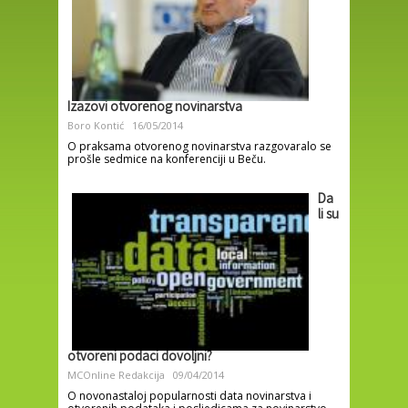
Izazovi otvorenog novinarstva
Boro Kontić
16/05/2014
O praksama otvorenog novinarstva razgovaralo se
prošle sedmice na konferenciji u Beču.
Da
li su
otvoreni podaci dovoljni?
MCOnline Redakcija
09/04/2014
O novonastaloj popularnosti data novinarstva i