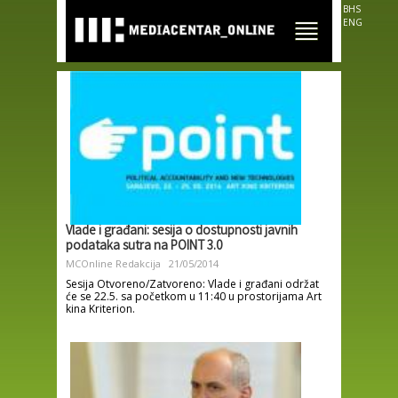
Skip to
BHS
main
ENG
content
Vlade i građani: sesija o dostupnosti javnih
podataka sutra na POINT 3.0
MCOnline Redakcija
21/05/2014
Sesija Otvoreno/Zatvoreno: Vlade i građani održat
će se 22.5. sa početkom u 11:40 u prostorijama Art
kina Kriterion.