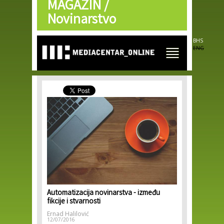
MAGAZIN /
Skip to
main
Novinarstvo
content
BHS
ENG
Automatizacija novinarstva - između
fikcije i stvarnosti
Ernad Halilović
12/07/2016