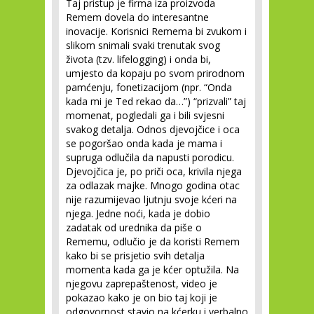
Taj pristup je firma iza proizvoda
Remem dovela do interesantne
inovacije. Korisnici Remema bi zvukom i
slikom snimali svaki trenutak svog
života (tzv. lifelogging) i onda bi,
umjesto da kopaju po svom prirodnom
pamćenju, fonetizacijom (npr. “Onda
kada mi je Ted rekao da…”) “prizvali” taj
momenat, pogledali ga i bili svjesni
svakog detalja. Odnos djevojčice i oca
se pogoršao onda kada je mama i
supruga odlučila da napusti porodicu.
Djevojčica je, po priči oca, krivila njega
za odlazak majke. Mnogo godina otac
nije razumijevao ljutnju svoje kćeri na
njega. Jedne noći, kada je dobio
zadatak od urednika da piše o
Rememu, odlučio je da koristi Remem
kako bi se prisjetio svih detalja
momenta kada ga je kćer optužila. Na
njegovu zaprepaštenost, video je
pokazao kako je on bio taj koji je
odgovornost stavio na kćerku i verbalno