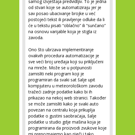
samog izvještaja predvidljiv. To je jedna
od stvari koje se automatiziraju jer je
sav posao ubacivanje brojke u već
postojeći tekst ili pravljenje odluke da li
će u tekstu pisati “oblačno” ili “sunčano”
na osnovu varijable koja je stigla iz
zavoda.
Ono što ubrzava implementiranje
ovakvih procedura automatizacije je
sve veći broj uređaja koji su priključeni
na mreže. Može se u potpunosti
zamisliti neki program koji je
programiran da svaki sat šalje upit
kompjuteru u meteorološkom zavodu
tražeći zadnje podatke kako bi ih
prikazao na nekoj web stranici. Također
se može zamisliti kako je svaki auto
povezan na centralu koja prikuplja
podatke o gustini saobraćaja, šalje
podatke u studio gdje mašina koja je
programirana da proizvodi zvukove koje
mi prepoznajemo kao riječi i tako