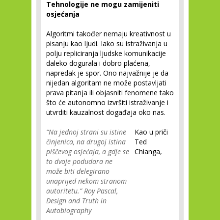
Tehnologije ne mogu zamijeniti
osjećanja
Algoritmi također nemaju kreativnost u
pisanju kao ljudi. Iako su istraživanja u
polju repliciranja ljudske komunikacije
daleko dogurala i dobro plaćena,
napredak je spor. Ono najvažnije je da
nijedan algoritam ne može postavljati
prava pitanja ili objasniti fenomene tako
što će autonomno izvršiti istraživanje i
utvrditi kauzalnost događaja oko nas.
“Na jednoj strani su istine
Kao u priči
činjenica, na drugoj istina
Ted
piščevog osjećaja, a gdje se
Chianga,
to dvoje podudara ne
može biti delegirano
unaprijed nekom stranom
autoritetu.” Roy Pascal,
Design and Truth in
Autobiography