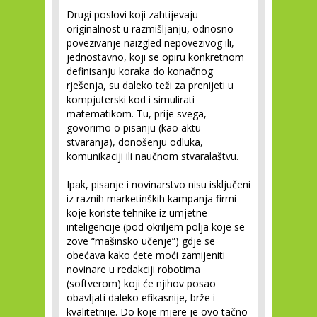
Drugi poslovi koji zahtijevaju
originalnost u razmišljanju, odnosno
povezivanje naizgled nepovezivog ili,
jednostavno, koji se opiru konkretnom
definisanju koraka do konačnog
rješenja, su daleko teži za prenijeti u
kompjuterski kod i simulirati
matematikom. Tu, prije svega,
govorimo o pisanju (kao aktu
stvaranja), donošenju odluka,
komunikaciji ili naučnom stvaralaštvu.
Ipak, pisanje i novinarstvo nisu isključeni
iz raznih marketinških kampanja firmi
koje koriste tehnike iz umjetne
inteligencije (pod okriljem polja koje se
zove “mašinsko učenje”) gdje se
obećava kako ćete moći zamijeniti
novinare u redakciji robotima
(softverom) koji će njihov posao
obavljati daleko efikasnije, brže i
kvalitetnije. Do koje mjere je ovo tačno