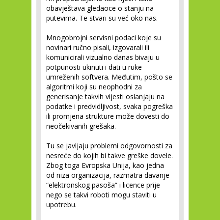
obavještava gledaoce o stanju na
putevima. Te stvari su već oko nas.
Mnogobrojni servisni podaci koje su
novinari ručno pisali, izgovarali ili
komunicirali vizualno danas bivaju u
potpunosti ukinuti i dati u ruke
umreženih softvera. Međutim, pošto se
algoritmi koji su neophodni za
generisanje takvih vijesti oslanjaju na
podatke i predvidljivost, svaka pogreška
ili promjena strukture može dovesti do
neočekivanih grešaka.
Tu se javljaju problemi odgovornosti za
nesreće do kojih bi takve greške dovele.
Zbog toga Evropska Unija, kao jedna
od niza organizacija, razmatra davanje
“elektronskog pasoša” i licence prije
nego se takvi roboti mogu staviti u
upotrebu.