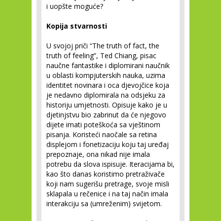
i uopšte moguće?
Kopija stvarnosti
U svojoj priči “The truth of fact, the
truth of feeling”, Ted Chiang, pisac
naučne fantastike i diplomirani naučnik
u oblasti kompjuterskih nauka, uzima
identitet novinara i oca djevojčice koja
je nedavno diplomirala na odsjeku za
historiju umjetnosti. Opisuje kako je u
djetinjstvu bio zabrinut da će njegovo
dijete imati poteškoća sa vještinom
pisanja. Koristeći naočale sa retina
displejom i fonetizaciju koju taj uređaj
prepoznaje, ona nikad nije imala
potrebu da slova ispisuje. Iteracijama bi,
kao što danas koristimo pretraživače
koji nam sugerišu pretrage, svoje misli
sklapala u rečenice i na taj način imala
interakciju sa (umreženim) svijetom.