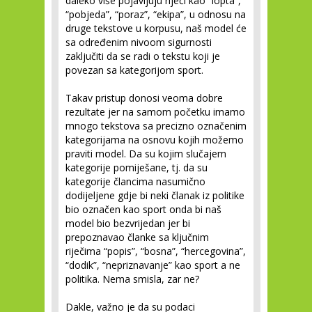
daleko više pojavljuju riječi kao “lopta”,
“pobjeda”, “poraz”, “ekipa”, u odnosu na
druge tekstove u korpusu, naš model će
sa određenim nivoom sigurnosti
zaključiti da se radi o tekstu koji je
povezan sa kategorijom sport.
Takav pristup donosi veoma dobre
rezultate jer na samom početku imamo
mnogo tekstova sa precizno označenim
kategorijama na osnovu kojih možemo
praviti model. Da su kojim slučajem
kategorije pomiješane, tj. da su
kategorije člancima nasumično
dodijeljene gdje bi neki članak iz politike
bio označen kao sport onda bi naš
model bio bezvrijedan jer bi
prepoznavao članke sa ključnim
riječima “popis”, “bosna”, “hercegovina”,
“dodik”, “nepriznavanje” kao sport a ne
politika. Nema smisla, zar ne?
Dakle, važno je da su podaci