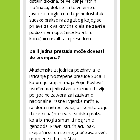
ostalih zločina, te veličanje ratnih
zločinaca, dok se za to vrijeme u
javnosti moglo čuti da je nedostatak
sudske prakse razlog zbog kojeg se
prijave za ova krivična djela ne završe
podizanjem optužnice koja bi u
konačnici rezultirala presudom.
Da li jedna presuda može dovesti
do promjena?
Akademska zajednica pozdravila je
izricanje prvostepene presude Suda BiH
kojom je krajem maja Vojin Pavlović
osuđen na jedinstvenu kaznu od dvije i
po godine zatvora za izazivanje
nacionalne, rasne i vjerske mržnje,
razdora i netrpeljivosti, uz konstataciju
da se konačno stvara sudska praksa
koja bi mogla smanjiti negiranje
genocida. Pravni stručnjaci, ipak,
skeptični su da se mogu očekivati veće
promjene u bh. društvu.