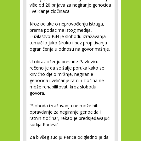
više od 20 prijava za negiranje genocida
i veličanje zločinaca.
Kroz odluke o neprovođenju istraga,
prema podacima istog medija,
Tužilaštvo BiH je slobodu izražavanja
tumačilo jako široko i bez propitivanja
ograničenja u odnosu na govor mržnje.
U obrazloženju presude Pavloviću
rečeno je da se šalje poruka kako se
krivično djelo mržnje, negiranje
genocida i veličanje ratnih zločina ne
može rehabilitovati kroz slobodu
govora.
“Sloboda izražavanja ne može biti
opravdanje za negiranje genocida i
ratnih zločina”, rekao je predsjedavajući
sudija Radević.
Za bivšeg sudiju Perića očigledno je da