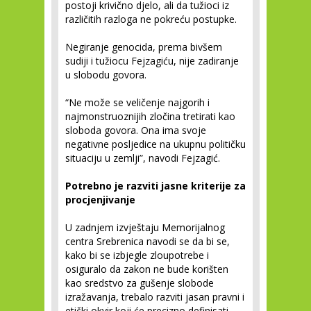
postoji krivično djelo, ali da tužioci iz
različitih razloga ne pokreću postupke.
Negiranje genocida, prema bivšem
sudiji i tužiocu Fejzagiću, nije zadiranje
u slobodu govora.
“Ne može se veličenje najgorih i
najmonstruoznijih zločina tretirati kao
sloboda govora. Ona ima svoje
negativne posljedice na ukupnu političku
situaciju u zemlji”, navodi Fejzagić.
Potrebno je razviti jasne kriterije za
procjenjivanje
U zadnjem izvještaju Memorijalnog
centra Srebrenica navodi se da bi se,
kako bi se izbjegle zloupotrebe i
osiguralo da zakon ne bude korišten
kao sredstvo za gušenje slobode
izražavanja, trebalo razviti jasan pravni i
etički okvir koji će precizno definisati