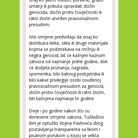
umanji ili pokuša opravdati zločin
genocida, zločin protiv čovječnosti ili
ratni zločin utvrđen pravosnažnom
presudom.
Iste izmjene predviđaju da onaj ko
distribuira letke, slike ili druge materijale
kojima se podstrekava na mržnju ili
negira genocid, bit će kažnjen kaznom
zatvora od najmanje jedne godine, dok
će dodjela priznanja, nagrada,
spomenika, bilo kakvog podsjetnika ili
bilo kakve privilegije osobi osuđenoj
pravosnažnom presudom za genocid,
zločin protiv čovječnosti ili ratni zločin,
biti kažnjena najmanje tri godine.
Dvije i po godine nakon što su
donesene izmjene zakona, Tužilaštvo
BiH je optužilo Vojina Pavlovića zbog
postavljanja transparenta sa likom i
pisanom porukom u kojoj se veliča