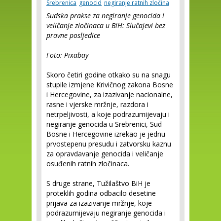
Srebrenica
genocid
negiranje ratnih zločina
Sudska prakse za negiranje genocida i
veličanje zločinaca u BiH: Slučajevi bez
pravne posljedice
Foto: Pixabay
Skoro četiri godine otkako su na snagu
stupile izmjene Krivičnog zakona Bosne
i Hercegovine, za izazivanje nacionalne,
rasne i vjerske mržnje, razdora i
netrpeljivosti, a koje podrazumijevaju i
negiranje genocida u Srebrenici, Sud
Bosne i Hercegovine izrekao je jednu
prvostepenu presudu i zatvorsku kaznu
za opravdavanje genocida i veličanje
osuđenih ratnih zločinaca.
S druge strane, Tužilaštvo BiH je
proteklih godina odbacilo desetine
prijava za izazivanje mržnje, koje
podrazumijevaju negiranje genocida i