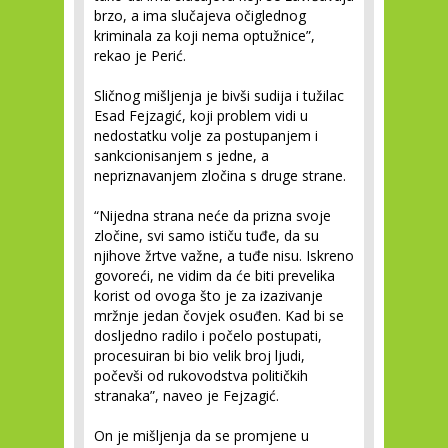
brzo, a ima slučajeva očiglednog
kriminala za koji nema optužnice”,
rekao je Perić.
Sličnog mišljenja je bivši sudija i tužilac
Esad Fejzagić, koji problem vidi u
nedostatku volje za postupanjem i
sankcionisanjem s jedne, a
nepriznavanjem zločina s druge strane.
“Nijedna strana neće da prizna svoje
zločine, svi samo ističu tuđe, da su
njihove žrtve važne, a tuđe nisu. Iskreno
govoreći, ne vidim da će biti prevelika
korist od ovoga što je za izazivanje
mržnje jedan čovjek osuđen. Kad bi se
dosljedno radilo i počelo postupati,
procesuiran bi bio velik broj ljudi,
počevši od rukovodstva političkih
stranaka”, naveo je Fejzagić.
On je mišljenja da se promjene u