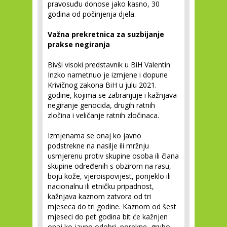
pravosuđu donose jako kasno, 30
godina od počinjenja djela.
Važna prekretnica za suzbijanje
prakse negiranja
Bivši visoki predstavnik u BiH Valentin
Inzko nametnuo je izmjene i dopune
Krivičnog zakona BiH u julu 2021.
godine, kojima se zabranjuje i kažnjava
negiranje genocida, drugih ratnih
zločina i veličanje ratnih zločinaca.
Izmjenama se onaj ko javno
podstrekne na nasilje ili mržnju
usmjerenu protiv skupine osoba ili člana
skupine određenih s obzirom na rasu,
boju kože, vjeroispovijest, porijeklo ili
nacionalnu ili etničku pripadnost,
kažnjava kaznom zatvora od tri
mjeseca do tri godine. Kaznom od šest
mjeseci do pet godina bit će kažnjen
onaj ko javno odobri, porekne, grubo