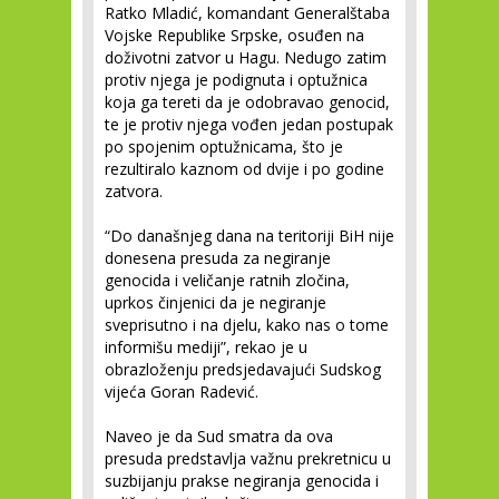
Ratko Mladić, komandant Generalštaba
Vojske Republike Srpske, osuđen na
doživotni zatvor u Hagu. Nedugo zatim
protiv njega je podignuta i optužnica
koja ga tereti da je odobravao genocid,
te je protiv njega vođen jedan postupak
po spojenim optužnicama, što je
rezultiralo kaznom od dvije i po godine
zatvora.
“Do današnjeg dana na teritoriji BiH nije
donesena presuda za negiranje
genocida i veličanje ratnih zločina,
uprkos činjenici da je negiranje
sveprisutno i na djelu, kako nas o tome
informišu mediji”, rekao je u
obrazloženju predsjedavajući Sudskog
vijeća Goran Radević.
Naveo je da Sud smatra da ova
presuda predstavlja važnu prekretnicu u
suzbijanju prakse negiranja genocida i