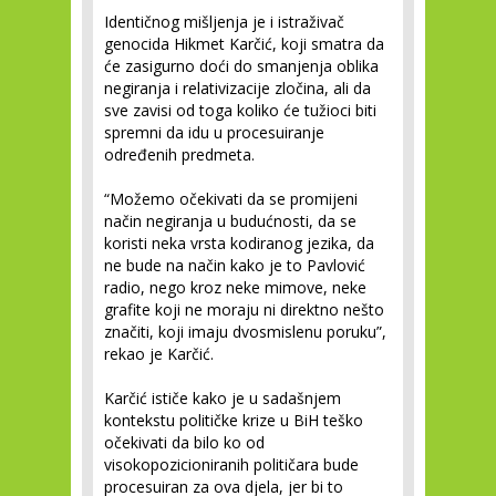
Identičnog mišljenja je i istraživač
genocida Hikmet Karčić, koji smatra da
će zasigurno doći do smanjenja oblika
negiranja i relativizacije zločina, ali da
sve zavisi od toga koliko će tužioci biti
spremni da idu u procesuiranje
određenih predmeta.
“Možemo očekivati da se promijeni
način negiranja u budućnosti, da se
koristi neka vrsta kodiranog jezika, da
ne bude na način kako je to Pavlović
radio, nego kroz neke mimove, neke
grafite koji ne moraju ni direktno nešto
značiti, koji imaju dvosmislenu poruku”,
rekao je Karčić.
Karčić ističe kako je u sadašnjem
kontekstu političke krize u BiH teško
očekivati da bilo ko od
visokopozicioniranih političara bude
procesuiran za ova djela, jer bi to