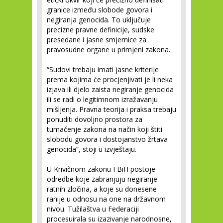
granice između slobode govora i
negiranja genocida. To uključuje
precizne pravne definicije, sudske
presedane i jasne smjernice za
pravosudne organe u primjeni zakona.
“Sudovi trebaju imati jasne kriterije
prema kojima će procjenjivati je li neka
izjava ili djelo zaista negiranje genocida
ili se radi o legitimnom izražavanju
mišljenja. Pravna teorija i praksa trebaju
ponuditi dovoljno prostora za
tumačenje zakona na način koji štiti
slobodu govora i dostojanstvo žrtava
genocida”, stoji u izvještaju.
U Krivičnom zakonu FBiH postoje
odredbe koje zabranjuju negiranje
ratnih zločina, a koje su donesene
ranije u odnosu na one na državnom
nivou. Tužilaštva u Federaciji
procesuirala su izazivanje narodnosne,