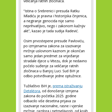
veličanja ratnih zločinaca.
“Istina o Srebrenici i presuda Ratku
Mladiću je pravna i historijska činjenica,
a negiranje genocida nije samo
neprihvatljivo, nego i zakonom kažnjiv
akt”, kazao je tada sudija Radević.
Osim prvostepene presude Pavloviću,
po izmjenama zakona za izazivanje
mržnje uslovnom kaznom je okončan
samo jedan predmet za vrijeđanje
stradale djece u Vitezu, dok je nedavno
počelo suđenje za veličanje ratnih
zločinaca u Banjoj Luci. Sud BiH je
odbio potvrđivanje jedne optužnice.
Tužilaštvo BiH je,
prema istraživanju
Detektora
, od donošenje izmjena
zakona do početka 2025. godine
odbacilo više desetina prijava za
izazivanje nacionalne, rasne i vjerske
mržnje, razdora i netrpeljivosti, od kojih