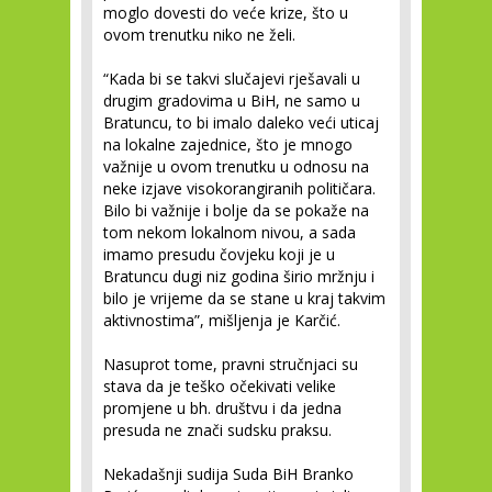
moglo dovesti do veće krize, što u
ovom trenutku niko ne želi.
“Kada bi se takvi slučajevi rješavali u
drugim gradovima u BiH, ne samo u
Bratuncu, to bi imalo daleko veći uticaj
na lokalne zajednice, što je mnogo
važnije u ovom trenutku u odnosu na
neke izjave visokorangiranih političara.
Bilo bi važnije i bolje da se pokaže na
tom nekom lokalnom nivou, a sada
imamo presudu čovjeku koji je u
Bratuncu dugi niz godina širio mržnju i
bilo je vrijeme da se stane u kraj takvim
aktivnostima”, mišljenja je Karčić.
Nasuprot tome, pravni stručnjaci su
stava da je teško očekivati velike
promjene u bh. društvu i da jedna
presuda ne znači sudsku praksu.
Nekadašnji sudija Suda BiH Branko