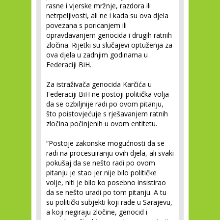
rasne i vjerske mržnje, razdora ili
netrpeljivosti, ali ne i kada su ova djela
povezana s poricanjem ili
opravdavanjem genocida i drugih ratnih
zločina. Rijetki su slučajevi optuženja za
ova djela u zadnjim godinama u
Federaciji BiH.
Za istraživača genocida Karčića u
Federaciji BiH ne postoji politička volja
da se ozbiljnije radi po ovom pitanju,
što poistovjećuje s rješavanjem ratnih
zločina počinjenih u ovom entitetu.
“Postoje zakonske mogućnosti da se
radi na procesuiranju ovih djela, ali svaki
pokušaj da se nešto radi po ovom
pitanju je stao jer nije bilo političke
volje, niti je bilo ko posebno insistirao
da se nešto uradi po tom pitanju. A tu
su politički subjekti koji rade u Sarajevu,
a koji negiraju zločine, genocid i