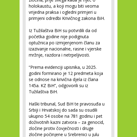
holokaustu, a koji mogu biti veoma
vrijedna praksa i ogledni primjeri u
primjeni odredbi Krivičnog zakona BiH.
Iz Tužilaštva BiH su potvrdili da od
početka godine nije podignuta
optužnica po izmijenjenom članu za
izazivanje nacionalne, rasne i vjerske
mržnje, razdora i netrpeljivosti.
“Prema evidenciji upisnika, u 2025.
godini formirano je 12 predmeta koja
se odnose na krivična djela iz člana
145a. KZ BiH”, odgovorili su iz
Tužilaštva BiH.
Haški tribunal, Sud BiH te pravosuđa u
Srbiji i Hrvatskoj do sada su osudili
ukupno 54 osobe na 781 godinu i pet
doživotnih kazni zatvora – za genocid,
zločine protiv čovječnosti i druge
zločine počinjene u Srebrenici u julu