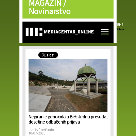
MAGAZIN /
Skip to
main
Novinarstvo
content
BHS
ENG
Negiranje genocida u BiH: Jedna presuda,
desetine odbačenih prijava
Haris Rovčanin
10/07/2025