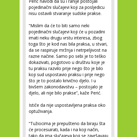
Perić navodi da su i ranije postojali
pojedinačni slučajevi koji za posljedicu
nisu ostavili stvaranje sudske prakse.
“Mislim da će to biti samo neki
pojedinačni slučajevi koji će u pozadini
imati neku drugu vrstu interesa, zbog
toga što je kod nas bila praksa, u stvari,
da se raspiruje mržnja i netrpeljivost na
razne načine. Samo po sebi je to teško
dokazivati, pogotovo u društvu koje je
tu praksu razvilo prije nego što je bilo
koji sud uspostavio praksu i prije nego
što je to postalo krivično djelo. I u
bivšem zakonodavstvu – postojalo je
djelo, ali nije bilo prakse”, kaže Perić.
Ističe da nije uspostavljena praksa oko
optuživanja.
“Tužiocima je prepušteno da biraju šta
će procesuirati, kada i na koji način,
tako da ima slučajeva koji se završavaju