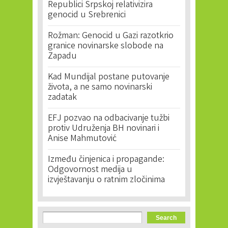
Republici Srpskoj relativizira
genocid u Srebrenici
Rožman: Genocid u Gazi razotkrio
granice novinarske slobode na
Zapadu
Kad Mundijal postane putovanje
života, a ne samo novinarski
zadatak
EFJ pozvao na odbacivanje tužbi
protiv Udruženja BH novinari i
Anise Mahmutović
Između činjenica i propagande:
Odgovornost medija u
izvještavanju o ratnim zločinima
Search form
Search