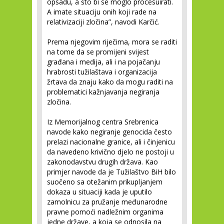
opsadu, a što bi se moglo procesuirati.
A imate situaciju onih koji rade na
relativizaciji zločina”, navodi Karčić.
Prema njegovim riječima, mora se raditi
na tome da se promijeni svijest
građana i medija, ali i na pojačanju
hrabrosti tužilaštava i organizacija
žrtava da znaju kako da mogu raditi na
problematici kažnjavanja negiranja
zločina.
Iz Memorijalnog centra Srebrenica
navode kako negiranje genocida često
prelazi nacionalne granice, ali i činjenicu
da navedeno krivično djelo ne postoji u
zakonodavstvu drugih država. Kao
primjer navode da je Tužilaštvo BiH bilo
suočeno sa otežanim prikupljanjem
dokaza u situaciji kada je uputilo
zamolnicu za pružanje međunarodne
pravne pomoći nadležnim organima
jedne države, a koja se odnosila na