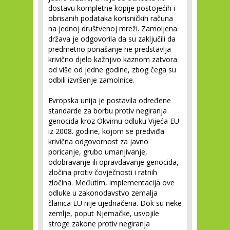
dostavu kompletne kopije postojećih i
obrisanih podataka korisničkih računa
na jednoj društvenoj mreži. Zamoljena
država je odgovorila da su zaključili da
predmetno ponašanje ne predstavlja
krivično djelo kažnjivo kaznom zatvora
od više od jedne godine, zbog čega su
odbili izvršenje zamolnice.
Evropska unija je postavila određene
standarde za borbu protiv negiranja
genocida kroz Okvirnu odluku Vijeća EU
iz 2008. godine, kojom se predviđa
krivična odgovornost za javno
poricanje, grubo umanjivanje,
odobravanje ili opravdavanje genocida,
zločina protiv čovječnosti i ratnih
zločina. Međutim, implementacija ove
odluke u zakonodavstvo zemalja
članica EU nije ujednačena. Dok su neke
zemlje, poput Njemačke, usvojile
stroge zakone protiv negiranja