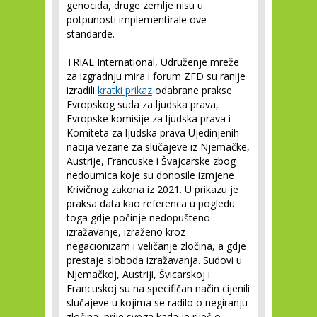
genocida, druge zemlje nisu u
potpunosti implementirale ove
standarde.
TRIAL International, Udruženje mreže
za izgradnju mira i forum ZFD su ranije
izradili
kratki prikaz
odabrane prakse
Evropskog suda za ljudska prava,
Evropske komisije za ljudska prava i
Komiteta za ljudska prava Ujedinjenih
nacija vezane za slučajeve iz Njemačke,
Austrije, Francuske i Švajcarske zbog
nedoumica koje su donosile izmjene
Krivičnog zakona iz 2021. U prikazu je
praksa data kao referenca u pogledu
toga gdje počinje nedopušteno
izražavanje, izraženo kroz
negacionizam i veličanje zločina, a gdje
prestaje sloboda izražavanja. Sudovi u
Njemačkoj, Austriji, Švicarskoj i
Francuskoj su na specifičan način cijenili
slučajeve u kojima se radilo o negiranju
zločina, prije svega kada je riječ o