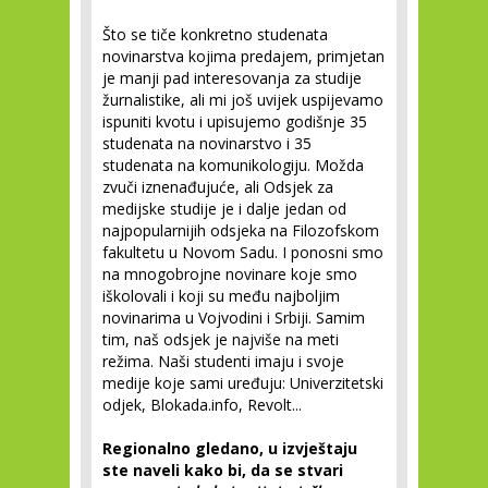
Što se tiče konkretno studenata
novinarstva kojima predajem, primjetan
je manji pad interesovanja za studije
žurnalistike, ali mi još uvijek uspijevamo
ispuniti kvotu i upisujemo godišnje 35
studenata na novinarstvo i 35
studenata na komunikologiju. Možda
zvuči iznenađujuće, ali Odsjek za
medijske studije je i dalje jedan od
najpopularnijih odsjeka na Filozofskom
fakultetu u Novom Sadu. I ponosni smo
na mnogobrojne novinare koje smo
iškolovali i koji su među najboljim
novinarima u Vojvodini i Srbiji. Samim
tim, naš odsjek je najviše na meti
režima. Naši studenti imaju i svoje
medije koje sami uređuju: Univerzitetski
odjek, Blokada.info, Revolt...
Regionalno gledano, u izvještaju
ste naveli kako bi, da se stvari