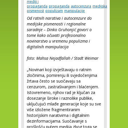
mediji i
propaganda
propaganda
autocenzura
medijska
pismenost
populizam
manipulacije
Od ratnih narativa i autocenzure do
medijske pismenosti i regionalne
saradnje – Dinko Gruhonjić govori o
tome kako očuvati profesionalno
novinarstvo u vremenu populizma i
digitalnih manipulacija
foto: Mahsa Nejadfallah / Stadt Weimar
„Novinari koji izvještavaju o ratnim
zločinima, pomirenju ili svjedočenjima
žrtava često se suočavaju sa
cenzurom, zastrašivanjem i blaćenjem.
Istovremeno, njihov rad je ključan za
dosezanje široke i raznolike publike,
uključujući mlađe generacije koje su sve
više izložene fragmentiranim
historijskim narativima i digitalnim
dezinformacijama. Suočavanje s
prošlošću putem medija zbog toga se