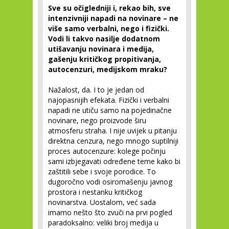
Sve su očigledniji i, rekao bih, sve
intenzivniji napadi na novinare – ne
više samo verbalni, nego i fizički.
Vodi li takvo nasilje dodatnom
utišavanju novinara i medija,
gašenju kritičkog propitivanja,
autocenzuri, medijskom mraku?
Nažalost, da. I to je jedan od
najopasnijih efekata. Fizički i verbalni
napadi ne utiču samo na pojedinačne
novinare, nego proizvode širu
atmosferu straha. I nije uvijek u pitanju
direktna cenzura, nego mnogo suptilniji
proces autocenzure: kolege počinju
sami izbjegavati određene teme kako bi
zaštitili sebe i svoje porodice. To
dugoročno vodi osiromašenju javnog
prostora i nestanku kritičkog
novinarstva. Uostalom, već sada
imamo nešto što zvuči na prvi pogled
paradoksalno: veliki broj medija u