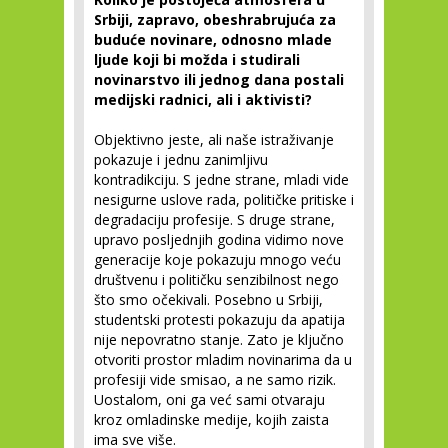
Srbiji, zapravo, obeshrabrujuća za
buduće novinare, odnosno mlade
ljude koji bi možda i studirali
novinarstvo ili jednog dana postali
medijski radnici, ali i aktivisti?
Objektivno jeste, ali naše istraživanje
pokazuje i jednu zanimljivu
kontradikciju. S jedne strane, mladi vide
nesigurne uslove rada, političke pritiske i
degradaciju profesije. S druge strane,
upravo posljednjih godina vidimo nove
generacije koje pokazuju mnogo veću
društvenu i političku senzibilnost nego
što smo očekivali. Posebno u Srbiji,
studentski protesti pokazuju da apatija
nije nepovratno stanje. Zato je ključno
otvoriti prostor mladim novinarima da u
profesiji vide smisao, a ne samo rizik.
Uostalom, oni ga već sami otvaraju
kroz omladinske medije, kojih zaista
ima sve više.