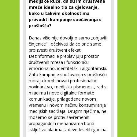
medijske kuće, da su im društvene
mreže idealno tlo za djelovanje,
kako u takvim okolnostima
provoditi kampanje suočavanja s
prošlošću?
Danas više nije dovoljno samo „objaviti
činjenice“ i očekivati da će one same
proizvesti društveni efekat.
Dezinformacije preplavljuju prostor
društvenih mreža i funkcionišu
emocionalno, identitetski i algoritamski.
Zato kampanje suočavanja s prošlošću
moraju kombinovati profesionalno
novinarstvo, medijsku pismenost, rad s
mladima i nove digitalne formate
komunikacije, prilagođene novom
vremenu i novom načinu konzumiranja
medijskih sadržaja. Drugim riječima, ne
možemo se protiv savremenih
propagandnih mehanizama boriti
isključivo alatima iz devedesetih godina.