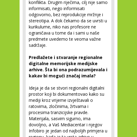
konflikta. Drugim riječima, cilj nije samo
informisati, nego informisati
odgovorno, bez reprodukcije mržnje i
stereotipa. A dok čekamo da se uvrsti u
kurikulume, niko nas profesore ne
ograničava u tome da i sami u naše
predmete uvedemo te veoma važne
sadržaje.
Predlažete i stvaranje regionalne
digitalne memorijske medijske
arhive. Šta bi ona podrazumijevala i
kakav bi mogući značaj imala?
Ideja je da se stvori regionalni digitalni
prostor koji bi dokumentovao kako su
mediji kroz vrijeme izvještavali o
ratovima, zločinima, žrtvama i
procesima tranzicijske pravde.
Materijala, sasvim sigurno, ima
dovoljno, a Vaš Mediacentar i njegov
Infobiro je jedan od najboljih primjera u
regionu, kada je ta vrsta arhive u