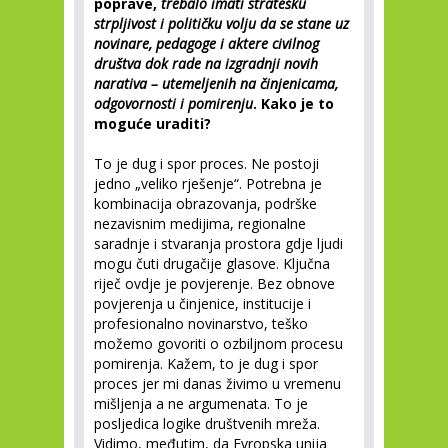
poprave,
trebalo imati stratešku
strpljivost i političku volju da se stane uz
novinare, pedagoge i aktere civilnog
društva dok rade na izgradnji novih
narativa – utemeljenih na činjenicama,
odgovornosti i pomirenju
. Kako je to
moguće uraditi?
To je dug i spor proces. Ne postoji
jedno „veliko rješenje“. Potrebna je
kombinacija obrazovanja, podrške
nezavisnim medijima, regionalne
saradnje i stvaranja prostora gdje ljudi
mogu čuti drugačije glasove. Ključna
riječ ovdje je povjerenje. Bez obnove
povjerenja u činjenice, institucije i
profesionalno novinarstvo, teško
možemo govoriti o ozbiljnom procesu
pomirenja. Kažem, to je dug i spor
proces jer mi danas živimo u vremenu
mišljenja a ne argumenata. To je
posljedica logike društvenih mreža.
Vidimo, međutim, da Evropska unija