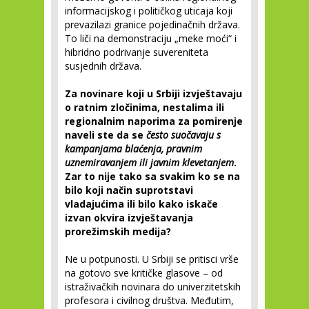
informacijskog i političkog uticaja koji
prevazilazi granice pojedinačnih država.
To liči na demonstraciju „meke moći“ i
hibridno podrivanje suvereniteta
susjednih država.
Za novinare koji u Srbiji izvještavaju
o ratnim zločinima, nestalima ili
regionalnim naporima za pomirenje
naveli ste da se
često suočavaju s
kampanjama blaćenja, pravnim
uznemiravanjem ili javnim klevetanjem
.
Zar to nije tako sa svakim ko se na
bilo koji način suprotstavi
vladajućima ili bilo kako iskače
izvan okvira izvještavanja
prorežimskih medija?
Ne u potpunosti. U Srbiji se pritisci vrše
na gotovo sve kritičke glasove – od
istraživačkih novinara do univerzitetskih
profesora i civilnog društva. Međutim,