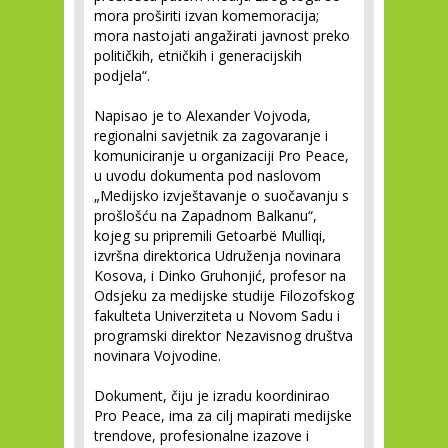
mora proširiti izvan komemoracija;
mora nastojati angažirati javnost preko
političkih, etničkih i generacijskih
podjela“.
Napisao je to Alexander Vojvoda,
regionalni savjetnik za zagovaranje i
komuniciranje u organizaciji Pro Peace,
u uvodu dokumenta pod naslovom
„Medijsko izvještavanje o suočavanju s
prošlošću na Zapadnom Balkanu“,
kojeg su pripremili Getoarbë Mulliqi,
izvršna direktorica Udruženja novinara
Kosova, i Dinko Gruhonjić, profesor na
Odsjeku za medijske studije Filozofskog
fakulteta Univerziteta u Novom Sadu i
programski direktor Nezavisnog društva
novinara Vojvodine.
Dokument, čiju je izradu koordinirao
Pro Peace, ima za cilj mapirati medijske
trendove, profesionalne izazove i