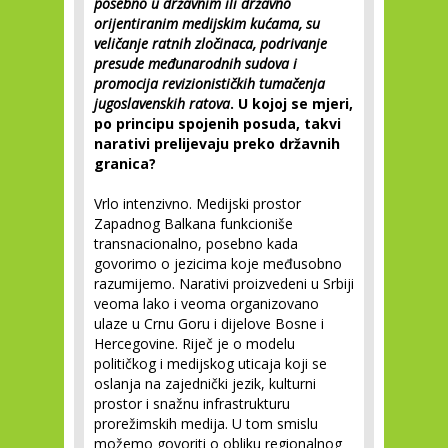
posebno u državnim ili državno
orijentiranim medijskim kućama, su
veličanje ratnih zločinaca, podrivanje
presude međunarodnih sudova i
promocija revizionističkih tumačenja
jugoslavenskih ratova
. U kojoj se mjeri,
po principu spojenih posuda, takvi
narativi prelijevaju preko državnih
granica?
Vrlo intenzivno. Medijski prostor
Zapadnog Balkana funkcioniše
transnacionalno, posebno kada
govorimo o jezicima koje međusobno
razumijemo. Narativi proizvedeni u Srbiji
veoma lako i veoma organizovano
ulaze u Crnu Goru i dijelove Bosne i
Hercegovine. Riječ je o modelu
političkog i medijskog uticaja koji se
oslanja na zajednički jezik, kulturni
prostor i snažnu infrastrukturu
prorežimskih medija. U tom smislu
možemo govoriti o obliku regionalnog