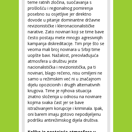
teme ratnih zločina, suočavanja s
prošlošću i regionalnog pomirenja
posebno su osjetljive jer direktno
dovode u pitanje dominantne državne
revizionističke i kleronacionalističke
narative. Zato novinari koji se time bave
često postaju mete mnogo agresivnijih
kampanja diskreditacije. Tim prije što se
veoma mali broj novinara u Srbiji time
uopšte bavi. Nažalost, preovlađujuća
atmosfera u društvu jeste
nacionalistička i revizionistička, pa ti
novinari, blago rečeno, nisu omiljeni ne
samo u režimskim već ni u značajnom
dijelu opozicionih i drugih alternativnih
krugova. Time je njihova situacija
znatno složenija u odnosu na novinare
kojima svaka čast jer se bave
istraživanjem korupcije i kriminala. Ipak,
oni barem imaju gotovo nepodijeljenu
podršku antirežimskog dijela društva.
Koliko je postojeća atmosfera u