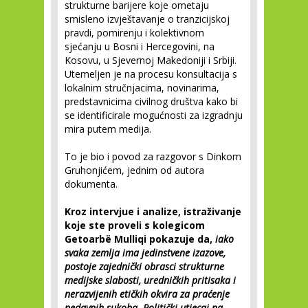
strukturne barijere koje ometaju
smisleno izvještavanje o tranzicijskoj
pravdi, pomirenju i kolektivnom
sjećanju u Bosni i Hercegovini, na
Kosovu, u Sjevernoj Makedoniji i Srbiji.
Utemeljen je na procesu konsultacija s
lokalnim stručnjacima, novinarima,
predstavnicima civilnog društva kako bi
se identificirale mogućnosti za izgradnju
mira putem medija.
To je bio i povod za razgovor s Dinkom
Gruhonjićem, jednim od autora
dokumenta.
Kroz intervjue i analize, istraživanje
koje ste proveli s kolegicom
Getoarbë Mulliqi pokazuje da,
iako
svaka zemlja ima jedinstvene izazove,
postoje zajednički obrasci strukturne
medijske slabosti, uredničkih pritisaka i
nerazvijenih etičkih okvira za praćenje
nedavnih sukoba. Politički utjecaj na