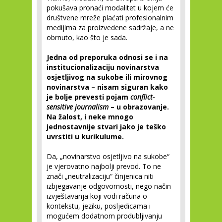
pokušava pronaći modalitet u kojem će
društvene mreže plaćati profesionalnim
medijima za proizvedene sadržaje, a ne
obrnuto, kao što je sada.
Jedna od preporuka odnosi se i na
institucionalizaciju novinarstva
osjetljivog na sukobe ili mirovnog
novinarstva – nisam siguran kako
je bolje prevesti pojam
conflict-
sensitive journalism
– u obrazovanje.
Na žalost, i neke mnogo
jednostavnije stvari jako je teško
uvrstiti u kurikulume.
Da, „novinarstvo osjetljivo na sukobe“
je vjerovatno najbolji prevod. To ne
znači „neutralizaciju“ činjenica niti
izbjegavanje odgovornosti, nego način
izvještavanja koji vodi računa o
kontekstu, jeziku, posljedicama i
mogućem dodatnom produbljivanju