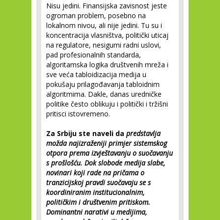
Nisu jedini. Finansijska zavisnost jeste
ogroman problem, posebno na
lokalnom nivou, ali nije jedini. Tu su i
koncentracija vlasništva, politički uticaj
na regulatore, nesigurni radni uslovi,
pad profesionalnih standarda,
algoritamska logika društvenih mreža i
sve veća tabloidizacija medija u
pokušaju prilagođavanja tabloidnim
algoritmima. Dakle, danas uredničke
politike često oblikuju i politički i tržišni
pritisci istovremeno.
Za Srbiju ste naveli da
predstavlja
možda najizraženiji primjer sistemskog
otpora prema izvještavanju o suočavanju
s prošlošću. Dok slobode medija slabe,
novinari koji rade na pričama o
tranzicijskoj pravdi suočavaju se s
koordiniranim institucionalnim,
političkim i društvenim pritiskom.
Dominantni narativi u medijima,