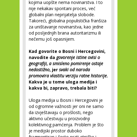
kojima uopšte nema novinarstva. I to
nije nekakav spontani proces, već
globalni plan neprijatelja slobode.
Takoreći, globalna populistička franšiza
za uništavanje novinarstva, kao jedne
od posljednjih brana autoritarizmu ili
nečemu još opasnijem.
Kad govorite o Bosni i Hercegovini,
navodite da
govorenje istine ovisi o
geografiji, a smisleno pomirenje ostaje
nedostižno
, jer
svaki od naroda
promovira vlastitu verziju ratne historije
.
Kakva je u tome uloga medija i
kakva bi, zapravo, trebala biti?
Uloga medija u Bosni i Hercegovini je
od ogromne važnosti jer oni ne samo
da izvještavaju o prošlosti, nego
aktivno učestvuju u proizvodnji
kolektivnog pamćenja. Problem je što
je medijski prostor duboko
fragmentiran i često prati etničke i