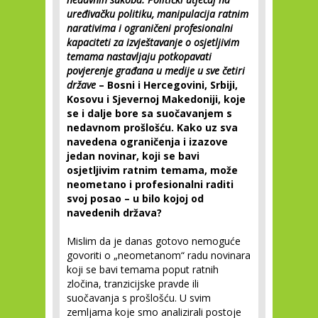
uređivačku politiku, manipulacija ratnim
narativima i ograničeni profesionalni
kapaciteti za izvještavanje o osjetljivim
temama nastavljaju potkopavati
povjerenje građana u medije u sve četiri
države
– Bosni i Hercegovini, Srbiji,
Kosovu i Sjevernoj Makedoniji, koje
se i dalje bore sa suočavanjem s
nedavnom prošlošću. Kako uz sva
navedena ograničenja i izazove
jedan novinar, koji se bavi
osjetljivim ratnim temama, može
neometano i profesionalni raditi
svoj posao – u bilo kojoj od
navedenih država?
Mislim da je danas gotovo nemoguće
govoriti o „neometanom“ radu novinara
koji se bavi temama poput ratnih
zločina, tranzicijske pravde ili
suočavanja s prošlošću. U svim
zemljama koje smo analizirali postoje