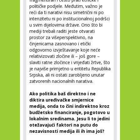
političke podjele. Međutim, važno je
reći da ti narativi nisu simetrični ni po
intenzitetu ni po institucionalnoj podršci
u svim dijelovima države. Ono što bi
mediji trebali raditi jeste otvarati
prostor za višeperspektivno, na
činjenicama zasnovano i etički
odgovorno izvještavanje koje neće
relativizovati zločine ili – još gore –
slaviti ratne zločince i vrijeđati žrtve, što
je najviše primjetno u entitetu Republika
Srpska, ali ni ostati zarobljeno unutar
zatvorenih nacionalnih narativa.
Ako politika baš direktno i ne
diktira uređivačke smjernice
medija, onda to čini indirektno kroz
budžetsko financiranje, pogotovo u
lokalnim sredinama. Jesu li to jedini
otežavajući faktori na putu do
nezavisnosti medija ili ih ima još?