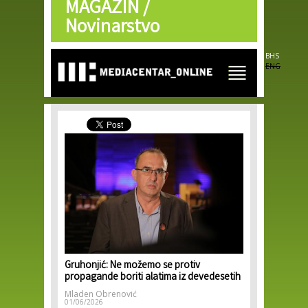
MAGAZIN /
Skip to
main
Novinarstvo
content
BHS
ENG
Gruhonjić: Ne možemo se protiv
propagande boriti alatima iz devedesetih
Mladen Obrenović
01/06/2026