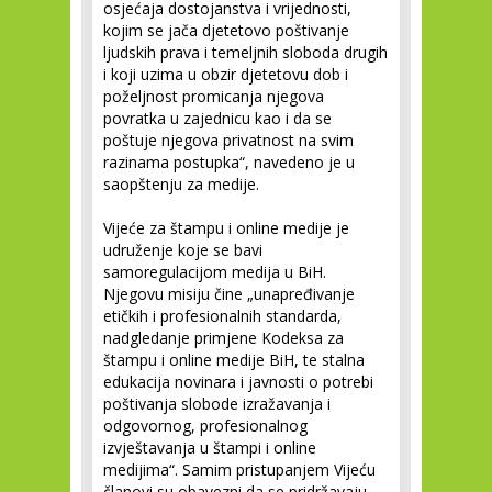
osjećaja dostojanstva i vrijednosti,
kojim se jača djetetovo poštivanje
ljudskih prava i temeljnih sloboda drugih
i koji uzima u obzir djetetovu dob i
poželjnost promicanja njegova
povratka u zajednicu kao i da se
poštuje njegova privatnost na svim
razinama postupka“, navedeno je u
saopštenju za medije.
Vijeće za štampu i online medije je
udruženje koje se bavi
samoregulacijom medija u BiH.
Njegovu misiju čine „unapređivanje
etičkih i profesionalnih standarda,
nadgledanje primjene Kodeksa za
štampu i online medije BiH, te stalna
edukacija novinara i javnosti o potrebi
poštivanja slobode izražavanja i
odgovornog, profesionalnog
izvještavanja u štampi i online
medijima“. Samim pristupanjem Vijeću
članovi su obavezni da se pridržavaju