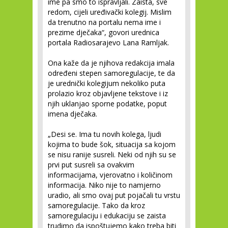
ime pa smo to ispravljali. Zaista, sve
redom, cijeli uređivački kolegij. Mislim
da trenutno na portalu nema ime i
prezime dječaka“, govori urednica
portala Radiosarajevo Lana Ramljak.
Ona kaže da je njihova redakcija imala
određeni stepen samoregulacije, te da
je urednički kolegijum nekoliko puta
prolazio kroz objavljene tekstove i iz
njih uklanjao sporne podatke, poput
imena dječaka.
„Desi se. Ima tu novih kolega, ljudi
kojima to bude šok, situacija sa kojom
se nisu ranije susreli. Neki od njih su se
prvi put susreli sa ovakvim
informacijama, vjerovatno i količinom
informacija. Niko nije to namjerno
uradio, ali smo ovaj put pojačali tu vrstu
samoregulacije. Tako da kroz
samoregulaciju i edukaciju se zaista
trudimo da ispoštujemo kako treba biti