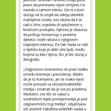
pravo da prenesenu vijest izmijene i to
navedu u samom tekstu. Oni ni u kom
slučaju ne bi smjeli da otkriju identitet
maloljetne osobe, bez obzira da li se
radi o žrtvi, svjedoku ili optuženom u
krivičnom postupku. Njihova je obaveza
da poštuju Konvenciju o pravima
djeteta i vode računa o njegovom
najboljem interesu. Pa čak i kada se radi
o djetetu koje je ubilo više ljudi, među
kojima su bila i djeca, što je bio slučaj u
Beogradu.
„Odgovorno novinarstvo ne pravi razliku
između kreiranja i prenošenja. Mislim
da je to licemjerno, jer se svaka vijest
može preuzeti sa senzacionalističkih
medija i smatrati da je sve po pravilima.
Međutim, sve što se nalazi u
uredničkom dijelu portala/medija je pod
odgovornošću tog medija“, objašnjava
viši asistent Fakulteta političkih nauka u