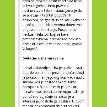
ništa ne možete da im kažete da bi oni
prihvatili grešku. Prvo pravilo u
novinarstvu u takvim situacijama je da
se poštuje integritet pogođenih
nesrećom, ne ganjati ih da kažu kako se
osjećaju, jer publika veoma dobro zna
odgovor na to pitanje. Posebno su
neukusni tekstovi koji se bave
pretpostavkama, dramatizacijom, što
nema nikakve veze sa istinom“, govori
Vukojević.
Dodatno uznemiravanje
Portal Oslobodjenje.ba je u više navrata
objavio puno ime i prezime dječaka koji
je pucao, ime njegovog oca, kao i audio
snimak koji je nastao tokom same
pucnjave u školi. Snimak je u tekstu
označen kao jeziv i uznemirujući, ali nije
ponuđeno objašnjenje zašto je u
interesu javnosti da ga posluša. U ovom
mediju ipak smatraju da nisu prekršili