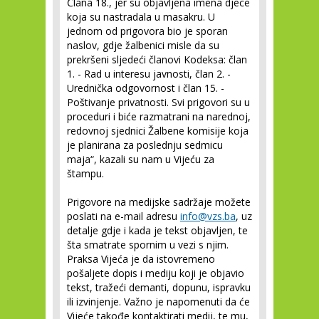
Člana 18., jer su objavljena imena djece
koja su nastradala u masakru. U
jednom od prigovora bio je sporan
naslov, gdje žalbenici misle da su
prekršeni sljedeći članovi Kodeksa: član
1. - Rad u interesu javnosti, član 2. -
Urednička odgovornost i član 15. -
Poštivanje privatnosti. Svi prigovori su u
proceduri i biće razmatrani na narednoj,
redovnoj sjednici Žalbene komisije koja
je planirana za poslednju sedmicu
maja“, kazali su nam u Vijeću za
štampu.
Prigovore na medijske sadržaje možete
poslati na e-mail adresu
info@vzs.ba
, uz
detalje gdje i kada je tekst objavljen, te
šta smatrate spornim u vezi s njim.
Praksa Vijeća je da istovremeno
pošaljete dopis i mediju koji je objavio
tekst, tražeći demanti, dopunu, ispravku
ili izvinjenje. Važno je napomenuti da će
Vijeće takođe kontaktirati medij, te mu,