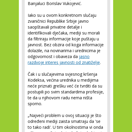
Banjaluci Borislav Vukojević.
Iako su u ovom konkretnom slučaju
zvaničnici Republike Srbije javno
saopštavali privatne detalje i
identifikovali dječaka, mediji su morali
da filtriraju informacije koje puštaju u
javnost. Bez obzira od koga informacije
dolazile, na novinarima i urednicima je
odgovornost i obaveza da
jasno
razdvoje interes javnosti od znatiželje
.
Čak i u slučajevima svjesnog kršenja
Kodeksa, većina urednika u medijima
neće priznati grešku već će tvrditi da su
postupili po svim standardima profesije,
te da u njihovom radu nema ništa
sporno.
„Najveći problem u ovoj situaciji je što
određeni mediji zaista smatraju da 'se
to tako radi'. U tim okolnostima vi onda