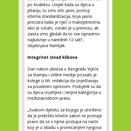
po Kodeksu. Uvijek kada su djeca u
pitanju, tu smo vrlo jasni, postoji
interna standardizacija, koja jasno
precizira kada je riječ o maloljetnicima.
Ako je ostalo, ostalo je u prenosu, ali
zaista smo gledali da to sve ispravimo
najkasnije u narednih 12 sati“,
objašnjava Ramljak.
Integritet iznad klikova
Dan nakon ubistva u Beogradu Vijeće
za štampu i online medije pozvalo je
kolege iz bh. redakcija da izvještavaju
sa posebnim oprezom. Podsjetili su da
su djeca osjetljiva i ranjiva kategorija u
međunarodnom pravu.
„Svakom djetetu za kojega je utvrđeno
da je prekršilo krivični zakon se priznaje
pravo da se s njime postupa na način
koji je u skladu s promicanjem njegova