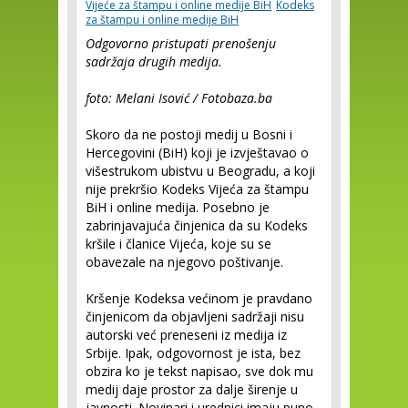
Vijeće za štampu i online medije BiH
Kodeks
za štampu i online medije BiH
Odgovorno pristupati prenošenju
sadržaja drugih medija.
foto: Melani Isović / Fotobaza.ba
Skoro da ne postoji medij u Bosni i
Hercegovini (BiH) koji je izvještavao o
višestrukom ubistvu u Beogradu, a koji
nije prekršio Kodeks Vijeća za štampu
BiH i online medija. Posebno je
zabrinjavajuća činjenica da su Kodeks
kršile i članice Vijeća, koje su se
obavezale na njegovo poštivanje.
Kršenje Kodeksa većinom je pravdano
činjenicom da objavljeni sadržaji nisu
autorski već preneseni iz medija iz
Srbije. Ipak, odgovornost je ista, bez
obzira ko je tekst napisao, sve dok mu
medij daje prostor za dalje širenje u
javnosti. Novinari i urednici imaju puno