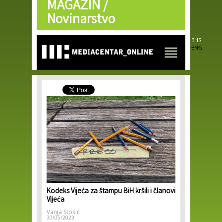
MAGAZIN /
Skip to
main
Novinarstvo
content
BHS
ENG
Kodeks Vijeća za štampu BiH kršili i članovi
Vijeća
Vanja Stokić
30/05/2023