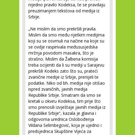
nijedno pravilo Kodeksa, te se pravdaju
preuzimanjem tekstova od medija iz
Srbije.
„Ne mislim da smo prekršili pravila.
Mislim da smo među rijetkim medijima
koji su se osvrnuli na načine na koje su
se ovdje raspirivala međususjedska
mržnja povodom masakra, što je
strašno. Mislim da Žalbena komisija
treba ocijeniti da li su mediji u Sarajevu
prekršili Kodeks zato što su, prateći
zvanične medije iz Srbije, prenijeli te
podatke. Niko od bh. medija nije otišao
ispred zvaničnih, javnih medija
Republike Srbije. Smatram da smo se
kretali u okviru Kodeksa, tim prije što
smo prenosili izvještaje javnih medija iz
Republike Srbije“, kazala je glavna i
odgovorna urednica Oslobođenja
Vildana Selimbegović, koja je ujedno i
predsjednica Skupštine Vijeća za