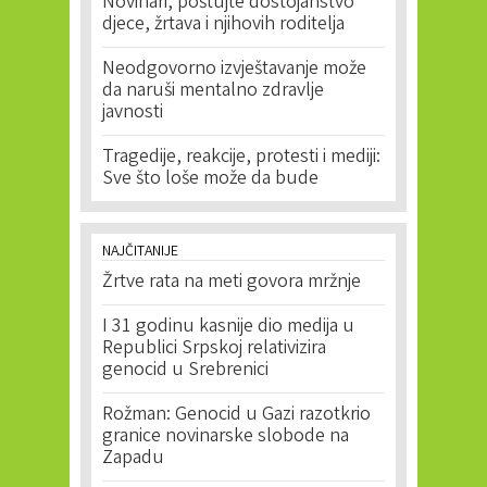
Novinari, poštujte dostojanstvo
djece, žrtava i njihovih roditelja
Neodgovorno izvještavanje može
da naruši mentalno zdravlje
javnosti
Tragedije, reakcije, protesti i mediji:
Sve što loše može da bude
NAJČITANIJE
Žrtve rata na meti govora mržnje
I 31 godinu kasnije dio medija u
Republici Srpskoj relativizira
genocid u Srebrenici
Rožman: Genocid u Gazi razotkrio
granice novinarske slobode na
Zapadu