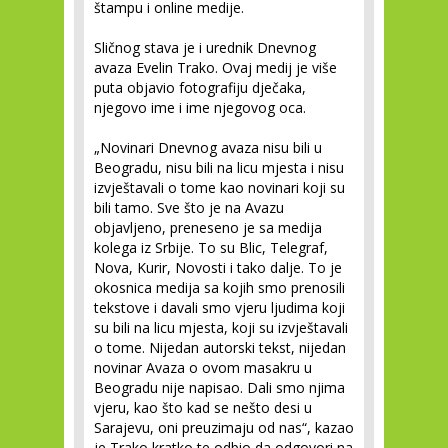
štampu i online medije.
Sličnog stava je i urednik Dnevnog
avaza Evelin Trako. Ovaj medij je više
puta objavio fotografiju dječaka,
njegovo ime i ime njegovog oca.
„Novinari Dnevnog avaza nisu bili u
Beogradu, nisu bili na licu mjesta i nisu
izvještavali o tome kao novinari koji su
bili tamo. Sve što je na Avazu
objavljeno, preneseno je sa medija
kolega iz Srbije. To su Blic, Telegraf,
Nova, Kurir, Novosti i tako dalje. To je
okosnica medija sa kojih smo prenosili
tekstove i davali smo vjeru ljudima koji
su bili na licu mjesta, koji su izvještavali
o tome. Nijedan autorski tekst, nijedan
novinar Avaza o ovom masakru u
Beogradu nije napisao. Dali smo njima
vjeru, kao što kad se nešto desi u
Sarajevu, oni preuzimaju od nas“, kazao
je Trako kratko te odbio da odgovori na