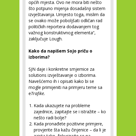
općih mjesta. Ovo ne mora biti nešto
što potpuno mijenja dosadašnji sistem
izvještavanja. Umjesto toga, mislim da
se ovako može poboljšati odličan rad
političkih reportera dodavanjem tog
važnog konstruktivnog elementa“,
zaključuje Lough.
Kako da napišem SoJo priču o
izborima?
SJN daje i konkretne smjernice za
solutions izvještavanje o izborima.
Navešćemo ih i opisati kako bi se
mogle primijeniti na primjeru teme sa
e
Trafike.
Kada ukazujete na probleme
zajednice, zapitajte se i istražite – ko
nešto radi bolje?
Kada pronađete pozitivne primjere,
provjerite šta kažu činjenice – da li je
zaista tako, fokusirajte se na