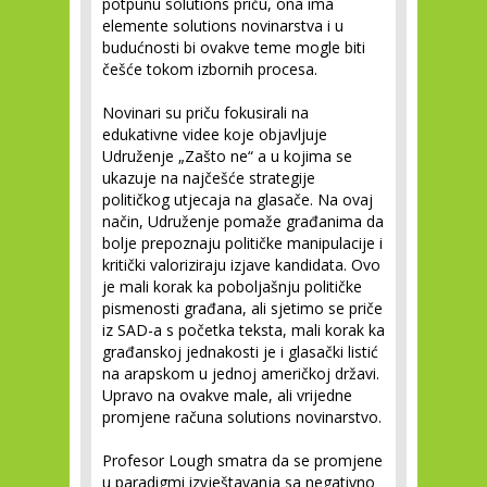
potpunu solutions priču, ona ima
elemente solutions novinarstva i u
budućnosti bi ovakve teme mogle biti
češće tokom izbornih procesa.
Novinari su priču fokusirali na
edukativne videe koje objavljuje
Udruženje „Zašto ne“ a u kojima se
ukazuje na najčešće strategije
političkog utjecaja na glasače. Na ovaj
način, Udruženje pomaže građanima da
bolje prepoznaju političke manipulacije i
kritički valoriziraju izjave kandidata. Ovo
je mali korak ka poboljašnju političke
pismenosti građana, ali sjetimo se priče
iz SAD-a s početka teksta, mali korak ka
građanskoj jednakosti je i glasački listić
na arapskom u jednoj američkoj državi.
Upravo na ovakve male, ali vrijedne
promjene računa solutions novinarstvo.
Profesor Lough smatra da se promjene
u paradigmi izvještavanja sa negativno