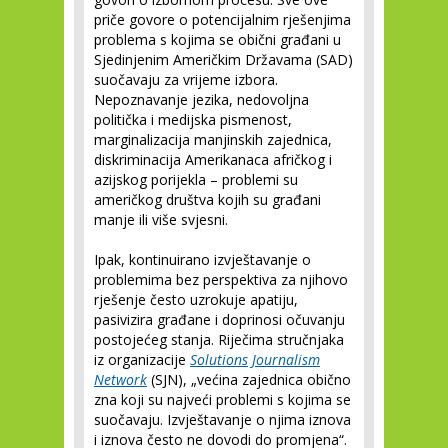
priče govore o potencijalnim rješenjima
problema s kojima se obični građani u
Sjedinjenim Američkim Državama (SAD)
suočavaju za vrijeme izbora.
Nepoznavanje jezika, nedovoljna
politička i medijska pismenost,
marginalizacija manjinskih zajednica,
diskriminacija Amerikanaca afričkog i
azijskog porijekla – problemi su
američkog društva kojih su građani
manje ili više svjesni.
Ipak, kontinuirano izvještavanje o
problemima bez perspektiva za njihovo
rješenje često uzrokuje apatiju,
pasivizira građane i doprinosi očuvanju
postojećeg stanja. Riječima stručnjaka
iz organizacije
Solutions Journalism
Network
(SJN), „većina zajednica obično
zna koji su najveći problemi s kojima se
suočavaju. Izvještavanje o njima iznova
i iznova često ne dovodi do promjena“.