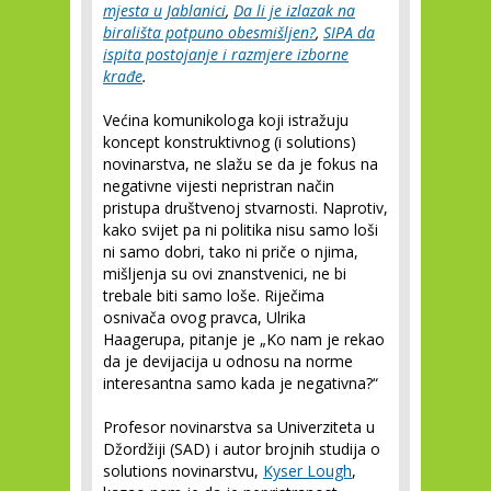
mjesta u Jablanici
,
Da li je izlazak na
birališta potpuno obesmišljen?
,
SIPA da
ispita postojanje i razmjere izborne
krađe
.
Većina komunikologa koji istražuju
koncept konstruktivnog (i solutions)
novinarstva, ne slažu se da je fokus na
negativne vijesti nepristran način
pristupa društvenoj stvarnosti. Naprotiv,
kako svijet pa ni politika nisu samo loši
ni samo dobri, tako ni priče o njima,
mišljenja su ovi znanstvenici, ne bi
trebale biti samo loše. Riječima
osnivača ovog pravca, Ulrika
Haagerupa, pitanje je „Ko nam je rekao
da je devijacija u odnosu na norme
interesantna samo kada je negativna?“
Profesor novinarstva sa Univerziteta u
Džordžiji (SAD) i autor brojnih studija o
solutions novinarstvu,
Kyser Lough
,