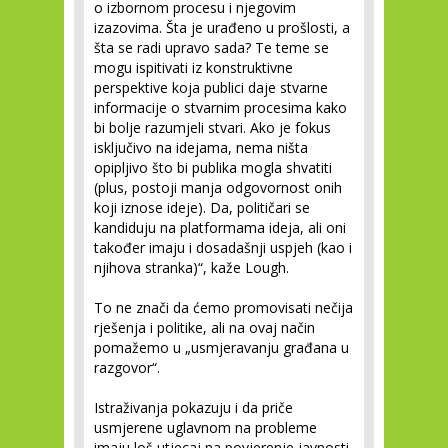
o izbornom procesu i njegovim
izazovima. Šta je urađeno u prošlosti, a
šta se radi upravo sada? Te teme se
mogu ispitivati iz konstruktivne
perspektive koja publici daje stvarne
informacije o stvarnim procesima kako
bi bolje razumjeli stvari. Ako je fokus
isključivo na idejama, nema ništa
opipljivo što bi publika mogla shvatiti
(plus, postoji manja odgovornost onih
koji iznose ideje). Da, političari se
kandiduju na platformama ideja, ali oni
također imaju i dosadašnji uspjeh (kao i
njihova stranka)“, kaže Lough.
To ne znači da ćemo promovisati nečija
rješenja i politike, ali na ovaj način
pomažemo u „usmjeravanju građana u
razgovor“.
Istraživanja pokazuju i da priče
usmjerene uglavnom na probleme
imaju loš utjecaj na povjerenje javnosti