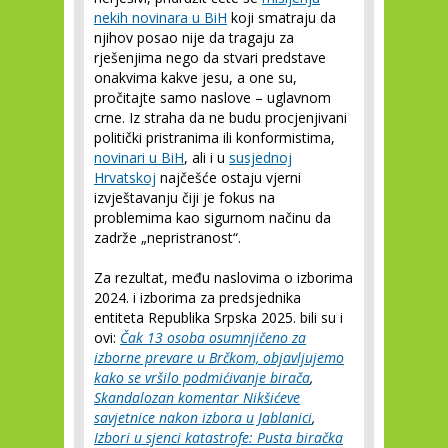
nekih novinara u BiH
koji smatraju da
njihov posao nije da tragaju za
rješenjima nego da stvari predstave
onakvima kakve jesu, a one su,
pročitajte samo naslove – uglavnom
crne. Iz straha da ne budu procjenjivani
politički pristranima ili konformistima,
novinari u BiH
, ali i u
susjednoj
Hrvatskoj
najčešće ostaju vjerni
izvještavanju čiji je fokus na
problemima kao sigurnom načinu da
zadrže „nepristranost“.
Za rezultat, među naslovima o izborima
2024. i izborima za predsjednika
entiteta Republika Srpska 2025. bili su i
ovi:
Čak 13 osoba osumnjičeno za
izborne prevare u Brčkom, objavljujemo
kako se vršilo podmićivanje birača
,
Skandalozan komentar Nikšićeve
savjetnice nakon izbora u Jablanici
,
Izbori u sjenci katastrofe: Pusta biračka