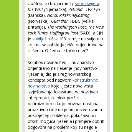
Uočili su to brojni mediji
širom svijeta
:
Die Welt (
Njemačka),
Zetland
i
TV2 Fyn
(Danska),
Norsk Rikskringkasting
(Norveška),
Guardian
i BBC (Velika
Britanija),
The Washington Post, The New
York Times, Huffington Post
(SAD), a SJN
je
zabilježio
čak 103 zemlje na svijetu u
kojima se publikuju priče orijentirane na
rješenja. O čemu je tačno riječ?
Solutios novinarstvo ili novinarstvo
orijentirano na rješenje (novinarstvo
rješenja) dio je šireg novinarskog
koncepta pod nazivom
konstruktivno
novinarstvo
koje „jeste nova vrsta
izvještavanja fokusirana na pozitivan
interpretacijski okvir prožet
optimizmom u kojoj novinar nastupa
proaktivno i ide dalje od prezentovanja
postojećeg problema, pokušavajući
otkriti moguća rješenja i primjere dobrih
odgovora na problem koji su negdje