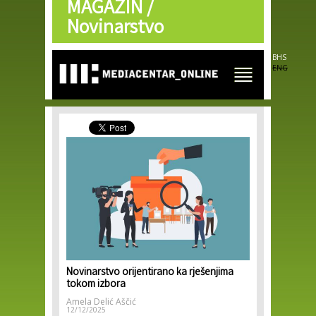
MAGAZIN /
Skip to
main
Novinarstvo
content
BHS
ENG
Novinarstvo orijentirano ka rješenjima
tokom izbora
Amela Delić Aščić
12/12/2025