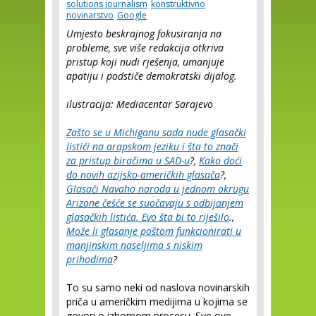
solutions journalism
konstruktivno
novinarstvo
Google
Umjesto beskrajnog fokusiranja na
probleme, sve više redakcija otkriva
pristup koji nudi rješenja, umanjuje
apatiju i podstiče demokratski dijalog.
ilustracija: Mediacentar Sarajevo
Zašto se u Michiganu sada nude glasački
listići na arapskom jeziku i šta to znači
za pristup biračima u SAD-u
?,
Kako doći
do novih azijsko-američkih glasača
?,
Glasači Navaho naroda u jednom okrugu
Arizone češće se suočavaju s odbijanjem
glasačkih listića. Evo šta bi to riješilo
.,
Može li glasanje poštom funkcionirati u
manjinskim naseljima s niskim
prihodima
?
To su samo neki od naslova novinarskih
priča u američkim medijima u kojima se
govori o izbornom procesu. Sve ove