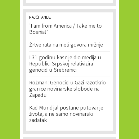
NAJČITANIJE
'I am from America / Take me to
Bosnia!'
Žrtve rata na meti govora mržnje
I 31 godinu kasnije dio medija u
Republici Srpskoj relativizira
genocid u Srebrenici
Rožman: Genocid u Gazi razotkrio
granice novinarske slobode na
Zapadu
Kad Mundijal postane putovanje
života, a ne samo novinarski
zadatak