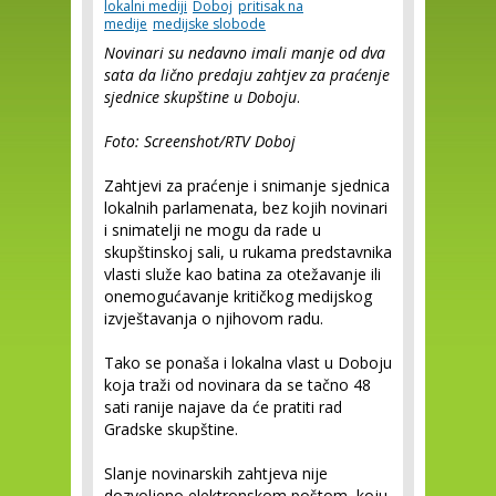
lokalni mediji
Doboj
pritisak na
medije
medijske slobode
Novinari su nedavno imali manje od dva
sata da lično predaju zahtjev za praćenje
sjednice skupštine u Doboju
.
Foto: Screenshot/RTV Doboj
Zahtjevi za praćenje i snimanje sjednica
lokalnih parlamenata, bez kojih novinari
i snimatelji ne mogu da rade u
skupštinskoj sali, u rukama predstavnika
vlasti služe kao batina za otežavanje ili
onemogućavanje kritičkog medijskog
izvještavanja o njihovom radu.
Tako se ponaša i lokalna vlast u Doboju
koja traži od novinara da se tačno 48
sati ranije najave da će pratiti rad
Gradske skupštine.
Slanje novinarskih zahtjeva nije
dozvoljeno elektronskom poštom, koju