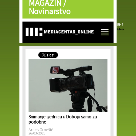
MAGAZIN /
Skip to
main
Novinarstvo
content
BHS
ENG
Snimanje sjednica u Doboju samo za
podobne
Arnes Grbešić
26/03/2025