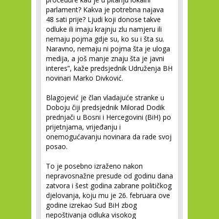
parlament? Kakva je potrebna najava
48 sati prije? Ljudi koji donose takve
odluke ili imaju krajnju zlu namjeru ili
nemaju pojma gdje su, ko su i šta su.
Naravno, nemaju ni pojma šta je uloga
medija, a još manje znaju šta je javni
interes”, kaže predsjednik Udruženja BH
novinari Marko Divković.
Blagojević je član vladajuće stranke u
Doboju čiji predsjednik Milorad Dodik
prednjači u Bosni i Hercegovini (BiH) po
prijetnjama, vrijeđanju i
onemogućavanju novinara da rade svoj
posao.
To je posebno izraženo nakon
nepravosnažne presude od godinu dana
zatvora i šest godina zabrane političkog
djelovanja, koju mu je 26. februara ove
godine izrekao Sud BiH zbog
nepoštivanja odluka visokog