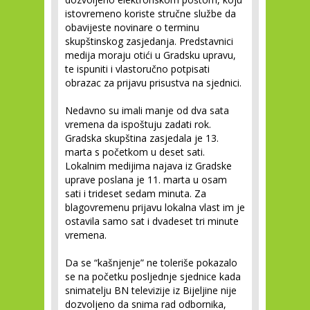
istovremeno koriste stručne službe da
obavijeste novinare o terminu
skupštinskog zasjedanja. Predstavnici
medija moraju otići u Gradsku upravu,
te ispuniti i vlastoručno potpisati
obrazac za prijavu prisustva na sjednici.
Nedavno su imali manje od dva sata
vremena da ispoštuju zadati rok.
Gradska skupština zasjedala je 13.
marta s početkom u deset sati.
Lokalnim medijima najava iz Gradske
uprave poslana je 11. marta u osam
sati i trideset sedam minuta. Za
blagovremenu prijavu lokalna vlast im je
ostavila samo sat i dvadeset tri minute
vremena.
Da se “kašnjenje” ne toleriše pokazalo
se na početku posljednje sjednice kada
snimatelju BN televizije iz Bijeljine nije
dozvoljeno da snima rad odbornika,