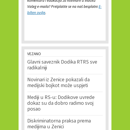
komentara i edukacija za novinare u Inboxu
Vašeg e-maila? Pretplatite se na naš besplatni
E-
bilten ovdje
.
VEZANO
Glavni saveznik Dodika RTRS sve
radikalniji
Novinari iz Zenice pokazali da
medijski bojkot može uspjeti
Mediji u RS-u: Dodikove uvrede
dokaz su da dobro radimo svoj
posao
Diskriminatorna praksa prema
medijima u Zenici