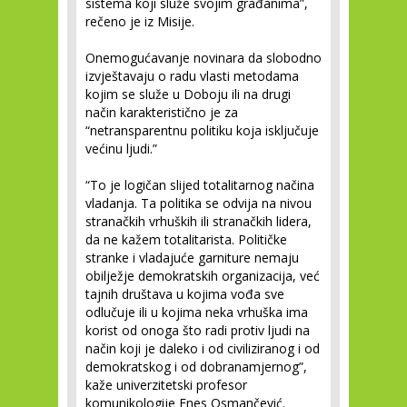
sistema koji služe svojim građanima”,
rečeno je iz Misije.
Onemogućavanje novinara da slobodno
izvještavaju o radu vlasti metodama
kojim se služe u Doboju ili na drugi
način karakteristično je za
“netransparentnu politiku koja isključuje
većinu ljudi.”
“To je logičan slijed totalitarnog načina
vladanja. Ta politika se odvija na nivou
stranačkih vrhuških ili stranačkih lidera,
da ne kažem totalitarista. Političke
stranke i vladajuće garniture nemaju
obilježje demokratskih organizacija, već
tajnih društava u kojima vođa sve
odlučuje ili u kojima neka vrhuška ima
korist od onoga što radi protiv ljudi na
način koji je daleko i od civiliziranog i od
demokratskog i od dobranamjernog”,
kaže univerzitetski profesor
komunikologije Enes Osmančević.