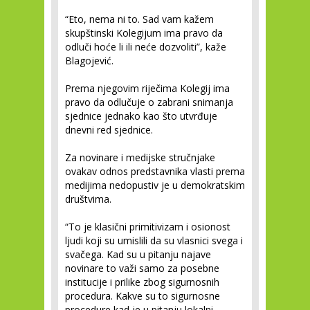
“Eto, nema ni to. Sad vam kažem
skupštinski Kolegijum ima pravo da
odluči hoće li ili neće dozvoliti”, kaže
Blagojević.
Prema njegovim riječima Kolegij ima
pravo da odlučuje o zabrani snimanja
sjednice jednako kao što utvrđuje
dnevni red sjednice.
Za novinare i medijske stručnjake
ovakav odnos predstavnika vlasti prema
medijima nedopustiv je u demokratskim
društvima.
“To je klasični primitivizam i osionost
ljudi koji su umislili da su vlasnici svega i
svačega. Kad su u pitanju najave
novinare to važi samo za posebne
institucije i prilike zbog sigurnosnih
procedura. Kakve su to sigurnosne
procedure kad je u pitanju lokalni