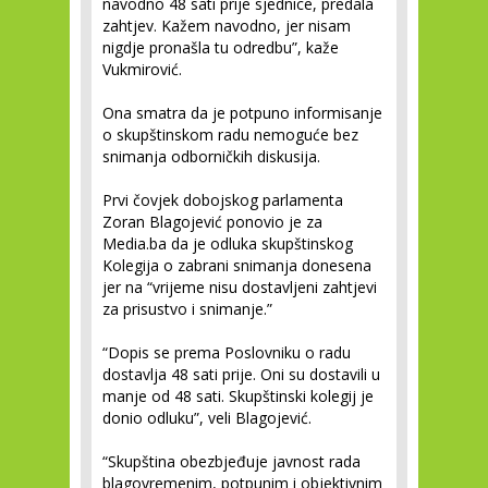
navodno 48 sati prije sjednice, predala
zahtjev. Kažem navodno, jer nisam
nigdje pronašla tu odredbu”, kaže
Vukmirović.
Ona smatra da je potpuno informisanje
o skupštinskom radu nemoguće bez
snimanja odborničkih diskusija.
Prvi čovjek dobojskog parlamenta
Zoran Blagojević ponovio je za
Media.ba da je odluka skupštinskog
Kolegija o zabrani snimanja donesena
jer na “vrijeme nisu dostavljeni zahtjevi
za prisustvo i snimanje.”
“Dopis se prema Poslovniku o radu
dostavlja 48 sati prije. Oni su dostavili u
manje od 48 sati. Skupštinski kolegij je
donio odluku”, veli Blagojević.
“Skupština obezbjeđuje javnost rada
blagovremenim, potpunim i objektivnim