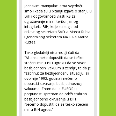
Jednakim manipulacijama svjedočili
smo i kada su u pitanju izjave o stanju u
BiH i odgovornosti vlasti RS za
ugrožavanje mira i teritorijalnog
integriteta BiH, koje su stigle od
državnog sekretara SAD-a Marca Rubia
i generalnog sekretara NATO-a Marca
Ruttea.
Tako gledatelji nisu mogli čuti da
“Alijansa neće dopustiti da se teško
stečeni mir u BiH ugrozi i da se stvori
bezbjednosni vakuum u zemlji”, te da je
“zabrinut za bezbjednosnu situaciju, ali
ovo nije 1992. godina i nećemo
dopustiti stvaranje bezbjednosnog
vakuuma. Znam da je EUFOR u
potpunosti spreman da održi stabilno
bezbjednosno okruženje u BiH.
Nećemo dopustiti da se teško stečeni
mir u BiH ugrozi.”