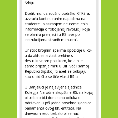
Srbiju.
Dodik mu, uz zdušnu podršku RTRS-a,
uzvraća kontinuiranim napadima na
studente i plasiranjem neutemeljenih
informacija o “obojenoj revoluciji koja
se planira prenijeti i u RS, sve po
instrukcijama stranih mentora”.
Unatoč brojnim apelima opozicije u RS-
u da aktuelna vlast prekine s
destruktivnom politikom, koja nije
samo prijetnja miru u BiH već i samoj
Republici Srpskoj, ti apeli se odbijaju
kao o zid što se tiče vlasti RS-a.
U Banjaluci je najavljena sjednica
Kolegija Narodne skupštine RS, na kojoj
bi trebalo biti donesena odluka o
održavanju još jedne posebne sjednice
parlamenta ovog bh. entiteta. Na
dnevnom redu trebalo bi se naći