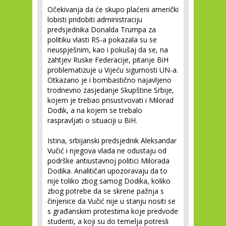
Očekivanja da će skupo plaćeni američki
lobisti pridobiti administraciju
predsjednika Donalda Trumpa za
politiku vlasti RS-a pokazala su se
neuspješnim, kao i pokušaj da se, na
zahtjev Ruske Federacije, pitanje BiH
problematizuje u Vijeću sigurnosti UN-a.
Otkazano je i bombastično najavljeno
trodnevno zasjedanje Skupštine Srbije,
kojem je trebao prisustvovati i Milorad
Dodik, a na kojem se trebalo
raspravljati o situaciji u BiH.
Istina, srbijanski predsjednik Aleksandar
Vučić i njegova vlada ne odustaju od
podrške antiustavnoj politici Milorada
Dodika. Analitičari upozoravaju da to
nije toliko zbog samog Dodika, koliko
zbog potrebe da se skrene pažnja s
činjenice da Vučić nije u stanju nositi se
s građanskim protestima koje predvode
studenti, a koji su do temelja potresli