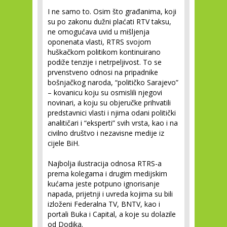
I ne samo to. Osim što građanima, koji
su po zakonu dužni plaćati RTV taksu,
ne omogućava uvid u mišljenja
oponenata vlasti, RTRS svojom
huškačkom politikom kontinuirano
podiže tenzije i netrpeljivost. To se
prvenstveno odnosi na pripadnike
bošnjačkog naroda, “političko Sarajevo”
– kovanicu koju su osmislili njegovi
novinari, a koju su objeručke prihvatili
predstavnici vlasti i njima odani politički
analitičari i “eksperti” svih vrsta, kao i na
civilno društvo i nezavisne medije iz
cijele BiH.
Najbolja ilustracija odnosa RTRS-a
prema kolegama i drugim medijskim
kućama jeste potpuno ignorisanje
napada, prijetnji i uvreda kojima su bili
izloženi Federalna TV, BNTV, kao i
portali Buka i Capital, a koje su dolazile
od Dodika.