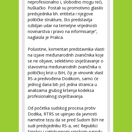
neprofesionalno i, slobodno mogu reći,
huškačko. Postali su promotivno glasilo
predsjednika bh. entiteta i njegove
političke strukture, što predstavlja
ozbiljan udar na temeljne vrijednosti
novinarstva i pravo na informisanje”,
naglasila je Pralica.
Poluistine, komentari predstavnika vlasti
na izjave međunarodnih zvaničnika koje
se ne objave, selektivno izvještavanje o
stavovima međunarodnih zvaničnika o
političkoj krizi u BiH, čiji je vinovnik vlast
RS-a predvođena Dodikom, samo će
jednog dana biti još jedna stranica u
analizama grubog kršenja kodeksa
profesionalnog izvještavanja.
Od početka sudskog procesa protiv
Dodika, RTRS se upinjao da javnosti
nametne tezu da se pred Sudom BiH ne
sudi predsjedniku RS-a, već Republici
Srpskoj i cjelokupnom srpskom narodu.