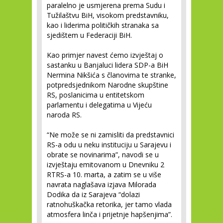
paralelno je usmjerena prema Sudu i
Tužilaštvu BiH, visokom predstavniku,
kao i liderima političkih stranaka sa
sjedištem u Federaciji BiH.
Kao primjer navest ćemo izvještaj o
sastanku u Banjaluci lidera SDP-a BiH
Nermina Nikšića s članovima te stranke,
potpredsjednikom Narodne skupštine
RS, poslanicima u entitetskom
parlamentu i delegatima u Vijeću
naroda RS.
“Ne može se ni zamisliti da predstavnici
RS-a odu u neku instituciju u Sarajevu i
obrate se novinarima”, navodi se u
izvještaju emitovanom u Dnevniku 2
RTRS-a 10. marta, a zatim se u više
navrata naglašava izjava Milorada
Dodika da iz Sarajeva “dolazi
ratnohuškačka retorika, jer tamo vlada
atmosfera linča i prijetnje hapšenjima”.