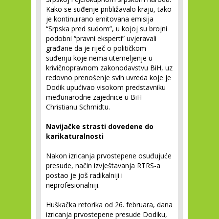
Kako se suđenje približavalo kraju, tako
je kontinuirano emitovana emisija
“Srpska pred sudom”, u kojoj su brojni
podobni “pravni eksperti” uvjeravali
građane da je riječ o političkom
suđenju koje nema utemeljenje u
krivičnopravnom zakonodavstvu BiH, uz
redovno prenošenje svih uvreda koje je
Dodik upućivao visokom predstavniku
međunarodne zajednice u BiH
Christianu Schmidtu.
Navijačke strasti dovedene do
karikaturalnosti
Nakon izricanja prvostepene osuđujuće
presude, način izvještavanja RTRS-a
postao je još radikalniji i
neprofesionalniji.
Huškačka retorika od 26. februara, dana
izricanja prvostepene presude Dodiku,