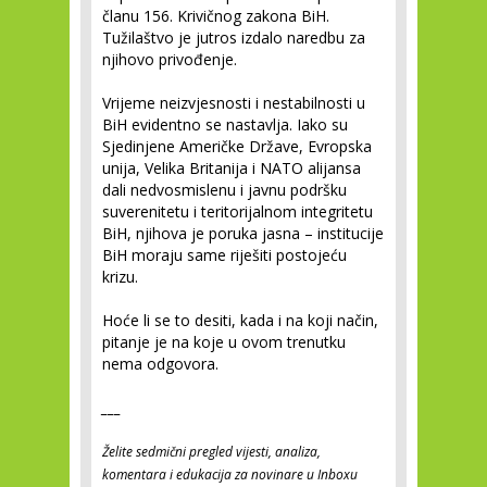
članu 156. Krivičnog zakona BiH.
Tužilaštvo je jutros izdalo naredbu za
njihovo privođenje.
Vrijeme neizvjesnosti i nestabilnosti u
BiH evidentno se nastavlja. Iako su
Sjedinjene Američke Države, Evropska
unija, Velika Britanija i NATO alijansa
dali nedvosmislenu i javnu podršku
suverenitetu i teritorijalnom integritetu
BiH, njihova je poruka jasna – institucije
BiH moraju same riješiti postojeću
krizu.
Hoće li se to desiti, kada i na koji način,
pitanje je na koje u ovom trenutku
nema odgovora.
___
Želite sedmični pregled vijesti, analiza,
komentara i edukacija za novinare u Inboxu