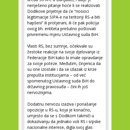
neriješeno pitanje hoće li se realizovati
Dodikove prijetnje da će “nosioci
legitimacije SIPA-e na teritoriji RS-a biti
hapšeni” ili protjerani, ili će pak policija
ovog bh. entiteta prešutno poštovati
privremenu mjeru Ustavnog suda BiH.
Vlasti RS, bez sumnje, očekivale su
žestoke reakcije na svoje djelovanje iz
Federacije BiH kako bi imale opravdanje
za svoje poteze. Međutim, činjenica da
su one izostale i da se izlazak iz krize
prepušta institucijama – od već
spomenutog Ustavnog suda BiH do
državnog pravosuđa – čini ih još
nervoznijima.
Dodatnu nervozu izaziva i ponašanje
opozicije u RS-u, koja je konačno,
umjesto da se s Dodikom takmiči u
dokazivanju da jednako voli RS i srpske
nacionalne interese, digla svoj glas