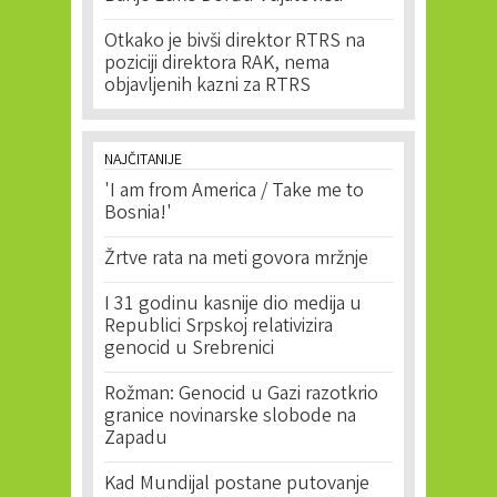
Otkako je bivši direktor RTRS na
poziciji direktora RAK, nema
objavljenih kazni za RTRS
NAJČITANIJE
'I am from America / Take me to
Bosnia!'
Žrtve rata na meti govora mržnje
I 31 godinu kasnije dio medija u
Republici Srpskoj relativizira
genocid u Srebrenici
Rožman: Genocid u Gazi razotkrio
granice novinarske slobode na
Zapadu
Kad Mundijal postane putovanje