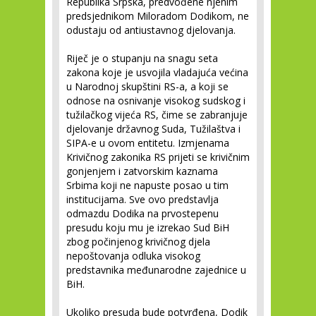
Republika Srpska, predvođene njenim
predsjednikom Miloradom Dodikom, ne
odustaju od antiustavnog djelovanja.
Riječ je o stupanju na snagu seta
zakona koje je usvojila vladajuća većina
u Narodnoj skupštini RS-a, a koji se
odnose na osnivanje visokog sudskog i
tužilačkog vijeća RS, čime se zabranjuje
djelovanje državnog Suda, Tužilaštva i
SIPA-e u ovom entitetu. Izmjenama
Krivičnog zakonika RS prijeti se krivičnim
gonjenjem i zatvorskim kaznama
Srbima koji ne napuste posao u tim
institucijama. Sve ovo predstavlja
odmazdu Dodika na prvostepenu
presudu koju mu je izrekao Sud BiH
zbog počinjenog krivičnog djela
nepoštovanja odluka visokog
predstavnika međunarodne zajednice u
BiH.
Ukoliko presuda bude potvrđena, Dodik