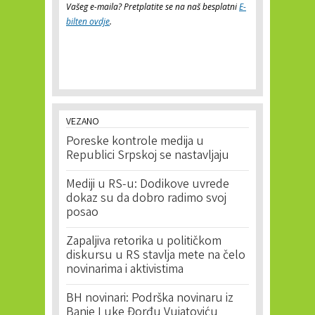
Vašeg e-maila? Pretplatite se na naš besplatni
E-
bilten ovdje
.
VEZANO
Poreske kontrole medija u
Republici Srpskoj se nastavljaju
Mediji u RS-u: Dodikove uvrede
dokaz su da dobro radimo svoj
posao
Zapaljiva retorika u političkom
diskursu u RS stavlja mete na čelo
novinarima i aktivistima
BH novinari: Podrška novinaru iz
Banje Luke Đorđu Vujatoviću