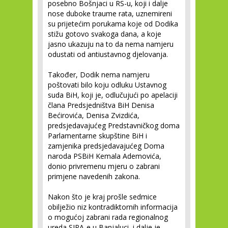
posebno Bošnjaci u RS-u, koji i dalje
nose duboke traume rata, uznemireni
su prijetećim porukama koje od Dodika
stižu gotovo svakoga dana, a koje
jasno ukazuju na to da nema namjeru
odustati od antiustavnog djelovanja.
Također, Dodik nema namjeru
poštovati bilo koju odluku Ustavnog
suda BiH, koji je, odlučujući po apelaciji
člana Predsjedništva BiH Denisa
Bećirovića, Denisa Zvizdića,
predsjedavajućeg Predstavničkog doma
Parlamentarne skupštine BiH i
zamjenika predsjedavajućeg Doma
naroda PSBiH Kemala Ademovića,
donio privremenu mjeru o zabrani
primjene navedenih zakona.
Nakon što je kraj prošle sedmice
obilježio niz kontradiktornih informacija
o mogućoj zabrani rada regionalnog
ureda SIPA-e u Banjaluci, i dalje je