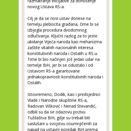
razmatranje inicijative za donošenje
novog Ustava RS-a.
Cilj je da se novi ustav donese na
temelju plebiscita građana, čime bi se
izbjegla procedura dvodomnog
odlučivanja. Ključni razlog za to jeste
ukidanje Vijeća naroda kao mehanizma
zaštite vitalnih nacionalnih interesa
konstitutivnih naroda i Ostalih u RS-u.
Time bi bio načinjen još jedan udar na
temelje BiH, jer bi se odustalo i od
Ustavom RS-a garantovane
jednakopravnosti konstitutivnih naroda i
Ostalih.
Istovremeno, Dodik, kao i predsjednici
Vlade i Narodne skupštine RS-a,
Radovan Višković i Nenad Stevandić,
odbili su da se odazovu pozivu
Tužilaštva BiH, gdje su trebali biti
saslušani u svojstvu osumnjičenih za
napad na ustavni poredak BiH prema