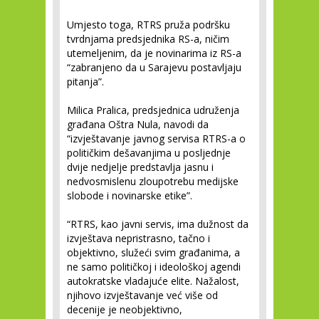
Umjesto toga, RTRS pruža podršku
tvrdnjama predsjednika RS-a, ničim
utemeljenim, da je novinarima iz RS-a
“zabranjeno da u Sarajevu postavljaju
pitanja”.
Milica Pralica, predsjednica udruženja
građana Oštra Nula, navodi da
“izvještavanje javnog servisa RTRS-a o
političkim dešavanjima u posljednje
dvije nedjelje predstavlja jasnu i
nedvosmislenu zloupotrebu medijske
slobode i novinarske etike”.
“RTRS, kao javni servis, ima dužnost da
izvještava nepristrasno, tačno i
objektivno, služeći svim građanima, a
ne samo političkoj i ideološkoj agendi
autokratske vladajuće elite. Nažalost,
njihovo izvještavanje već više od
decenije je neobjektivno,