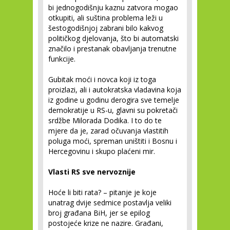
bi jednogodišnju kaznu zatvora mogao
otkupiti, ali suština problema leži u
šestogodišnjoj zabrani bilo kakvog
političkog djelovanja, što bi automatski
značilo i prestanak obavljanja trenutne
funkcije.
Gubitak moći i novca koji iz toga
proizlazi, ali i autokratska vladavina koja
iz godine u godinu derogira sve temelje
demokratije u RS-u, glavni su pokretači
srdžbe Milorada Dodika. I to do te
mjere da je, zarad očuvanja vlastitih
poluga moći, spreman uništiti i Bosnu i
Hercegovinu i skupo plaćeni mir.
Vlasti RS sve nervoznije
Hoće li biti rata? – pitanje je koje
unatrag dvije sedmice postavlja veliki
broj građana BiH, jer se epilog
postojeće krize ne nazire. Građani,