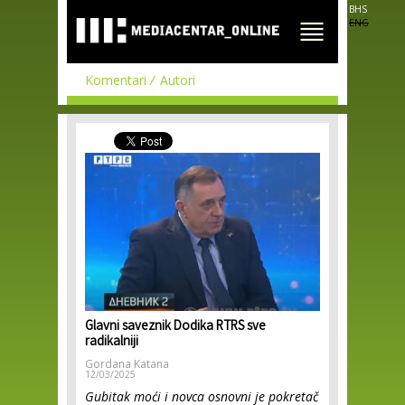
Skip to
BHS
main
ENG
content
Komentari
Autori
Glavni saveznik Dodika RTRS sve
radikalniji
Gordana Katana
12/03/2025
Gubitak moći i novca osnovni je pokretač