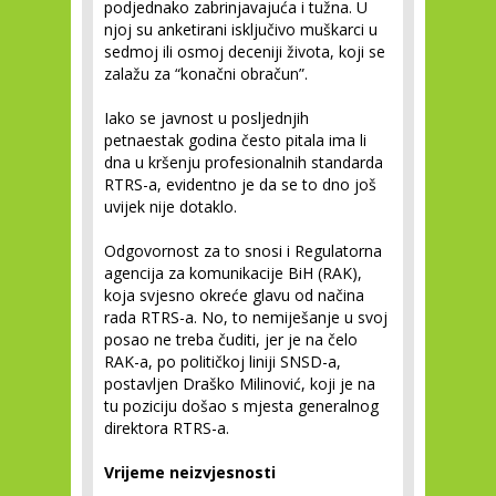
podjednako zabrinjavajuća i tužna. U
njoj su anketirani isključivo muškarci u
sedmoj ili osmoj deceniji života, koji se
zalažu za “konačni obračun”.
Iako se javnost u posljednjih
petnaestak godina često pitala ima li
dna u kršenju profesionalnih standarda
RTRS-a, evidentno je da se to dno još
uvijek nije dotaklo.
Odgovornost za to snosi i Regulatorna
agencija za komunikacije BiH (RAK),
koja svjesno okreće glavu od načina
rada RTRS-a. No, to nemiješanje u svoj
posao ne treba čuditi, jer je na čelo
RAK-a, po političkoj liniji SNSD-a,
postavljen Draško Milinović, koji je na
tu poziciju došao s mjesta generalnog
direktora RTRS-a.
Vrijeme neizvjesnosti