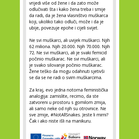
vrijedi više od žene i da zato može
odlučivati šta i kako žena treba i smije
da radi, da je žena vlasništvo muškarca
koji, ukoliko tako odluči, može i da je
ubije, povezuje epohe i cijeli svijet.
Ne svi muškarci, ali uvijek muškarci. Njih
62 miliona. Njih 20.000. Njih 70.000. Njih
72. Ne svi muškarci, ali je svaki femicid
počinio muškarac. Ne svi muškarci, ali
je svako silovanje počinio muškarac.
Žene teško da mogu odahnuti sjetivši
se da se ne radi o svim muškarcima.
Za kraj, evo jedna notorna feministička
analogija: zamislite, recimo, da ste
zatvoreni u prostoru s gomilom zmija,
ali samo neke od njih su otrovnice. Ne
sve zmije, #NotAllSnakes. Jeste li mirni?
Čak i ako niste išli na manikuru.