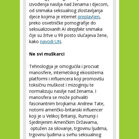
izvođenja nasilja nad ženama i djecom,
od snimaka seksualnog zlostavljanja
djece kojima je internet
preplavljen
,
preko osvetničke pornografije do
seksualizovanih AI
deepfake
snimaka
čije su žrtve u 99 posto slučajeva žene,
kako
navodi UN
.
Ne svi muškarci
Tehnologija je omogućila i procvat
manosfere, internetskog ekosistema
platformi i influencera koji promovišu
toksičnu muškost i mizoginiju te
normalizuju nasilje nad ženama. I
manosfera se može pohvaliti
fascinantnim brojkama: Andrew Tate,
notorni američko-britanski influencer
koji je u Velikoj Britaniji, Rumuniji i
Sjedinjenim Američkim Državama,
optužen za silovanje, trgovinu ljudima,
trgovinu ljudima u svrhu seksualnog