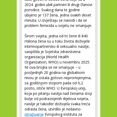
2024. godini ubili partneri ili drugi članovi
porodice. Svakog dana te godine
ubijeno je 137 žena, jedna svakih deset
minuta. U izvještaju se navodi i da se
problem femicida u svijetu ne smanjuje.
Širom svijeta, jedna od tri žene ili 840
miliona žena su u toku života doživjele
intimnopartnersko ili seksualno nasilje,
saopštila je Svjetska zdravstvena
organizacija (World Health
Organization, WHO) u novembru 2025.
Ni ova brojka se ne smanjuje – u
posljednjih 20 godina na globalnom
nivou je ostala gotovo nepromijenjena,
sa godišnjom stopom pada od 0,2
posto, ističe WHO. U Evropskoj uniji,
koja po pitanju nasilja nad ženama stoji
bolje od podrazvijenih dijelova svijeta,
nasilje je također doživjela svaka treća
odrasla žena, utvrdilo je nedavno
istraživanje
Evropskog instituta za