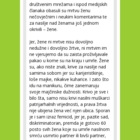
društvenim mrežama i ispod medijskih
članaka obasuli su mrtvu ženu
nečovječnim i neukim komentarima te
za nasilje nad ženama još jednom
okrivili – žene.
Jer, žene ni mrtve nisu dovoljno
nedužne i dovoljno žrtve, ni mrtvim im
ne vjerujemo da su zaista proživljavale
pakao u kome su na kraju i umrle. Žene
su, ako niste znali, krive za nasilje nad
samima sobom jer su: karijeristkinje,
loše majke, nikakve kuharice. I zato što
idu na manikuru, čime zanemaruju
svoje majčinske dužnosti. Krivo je sve i
bilo šta, samo nisu krivi nasilni muškarci
patrijarhalnih vrijednosti, a prava žrtva
nije ubijena žena već njen ubica. Sporan
je i sam izraz femicid, jer je, pazite sad,
diskriminatoran, premda je gotovo 60
posto svih žena koje su umrle nasilnom
smrću usmrtio partner ili bivši partner,