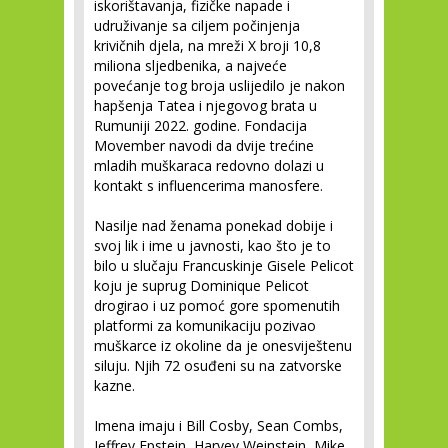
iskorištavanja, fizičke napade i
udruživanje sa ciljem počinjenja
krivičnih djela, na mreži X broji 10,8
miliona sljedbenika, a najveće
povećanje tog broja uslijedilo je nakon
hapšenja Tatea i njegovog brata u
Rumuniji 2022. godine. Fondacija
Movember navodi da dvije trećine
mladih muškaraca redovno dolazi u
kontakt s influencerima manosfere.
Nasilje nad ženama ponekad dobije i
svoj lik i ime u javnosti, kao što je to
bilo u slučaju Francuskinje Gisele Pelicot
koju je suprug Dominique Pelicot
drogirao i uz pomoć gore spomenutih
platformi za komunikaciju pozivao
muškarce iz okoline da je onesviještenu
siluju. Njih 72 osuđeni su na zatvorske
kazne.
Imena imaju i Bill Cosby, Sean Combs,
Jeffrey Epstein, Harvey Weinstein, Mike