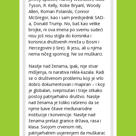
Tyson, R. Kelly, Kobe Bryant, Woody
Allen, Roman Polanski, Connor
McGregor, kao i sam predsjednik SAD-
a, Donald Trump. No, baš kao velike
brojke, ni ova imena po svemu sudeći
nisu još nisu stigla do korisnika i
korisnica društvenih mreža u Bosni i
Hercegovini (i šire). Ili jesu, ali u njima
nema ničeg spornog. Ne svi muškarci.
Nasilje nad ženama, ipak, nije stvar
mišljenja, ni narativa rekla-kazala. Radi
se o društvenom problemu koji je vrlo
dobro dokumentovan i mapiran – i koji
je globalan, sveprisutan i traje otkako
postoji patrijarhalno društvo. Nasilje
nad ženama je toliko rašireno da se
njime bave čitave međunarodne
institucije i konvencije. Nasilje nad
ženama prelazi granice država, rasa i
klasa. Svojom crvenom niti,
patrijarhalnim uvjerenjem da muškarac