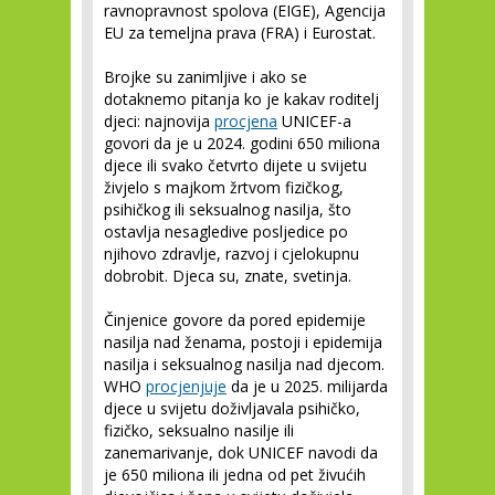
ravnopravnost spolova (EIGE), Agencija
EU za temeljna prava (FRA) i Eurostat.
Brojke su zanimljive i ako se
dotaknemo pitanja ko je kakav roditelj
djeci: najnovija
procjena
UNICEF-a
govori da je u 2024. godini 650 miliona
djece ili svako četvrto dijete u svijetu
živjelo s majkom žrtvom fizičkog,
psihičkog ili seksualnog nasilja, što
ostavlja nesagledive posljedice po
njihovo zdravlje, razvoj i cjelokupnu
dobrobit. Djeca su, znate, svetinja.
Činjenice govore da pored epidemije
nasilja nad ženama, postoji i epidemija
nasilja i seksualnog nasilja nad djecom.
WHO
procjenjuje
da je u 2025. milijarda
djece u svijetu doživljavala psihičko,
fizičko, seksualno nasilje ili
zanemarivanje, dok UNICEF navodi da
je 650 miliona ili jedna od pet živućih