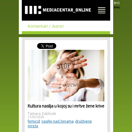
Skip to
BHS
main
ENG
content
Komentari
Autori
Kultura nasilja u kojoj su i mrtve žene krive
Tamara Zablocki
11/05/2026
femicid
nasilje nad ženama
društvene
mreže