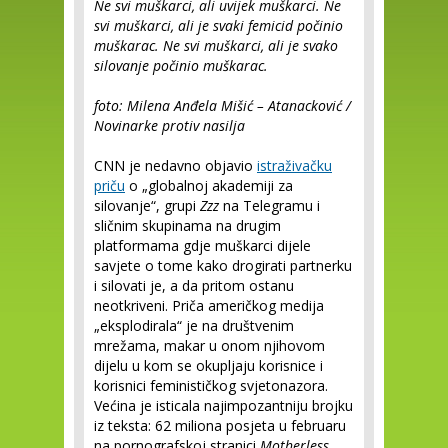
Ne svi muškarci, ali uvijek muškarci. Ne
svi muškarci, ali je svaki femicid počinio
muškarac. Ne svi muškarci, ali je svako
silovanje počinio muškarac.
foto: Milena Anđela Mišić – Atanacković /
Novinarke protiv nasilja
CNN je nedavno objavio
istraživačku
priču
o „globalnoj akademiji za
silovanje“, grupi
Zzz
na Telegramu i
sličnim skupinama na drugim
platformama gdje muškarci dijele
savjete o tome kako drogirati partnerku
i silovati je, a da pritom ostanu
neotkriveni. Priča američkog medija
„eksplodirala“ je na društvenim
mrežama, makar u onom njihovom
dijelu u kom se okupljaju korisnice i
korisnici feminističkog svjetonazora.
Većina je isticala najimpozantniju brojku
iz teksta: 62 miliona posjeta u februaru
na pornografskoj stranici
Motherless