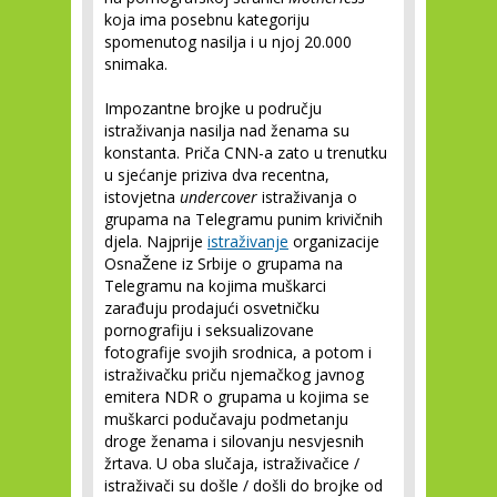
koja ima posebnu kategoriju
spomenutog nasilja i u njoj 20.000
snimaka.
Impozantne brojke u području
istraživanja nasilja nad ženama su
konstanta. Priča CNN-a zato u trenutku
u sjećanje priziva dva recentna,
istovjetna
undercover
istraživanja o
grupama na Telegramu punim krivičnih
djela. Najprije
istraživanje
organizacije
OsnaŽene iz Srbije o grupama na
Telegramu na kojima muškarci
zarađuju prodajući osvetničku
pornografiju i seksualizovane
fotografije svojih srodnica, a potom i
istraživačku priču njemačkog javnog
emitera NDR o grupama u kojima se
muškarci podučavaju podmetanju
droge ženama i silovanju nesvjesnih
žrtava. U oba slučaja, istraživačice /
istraživači su došle / došli do brojke od