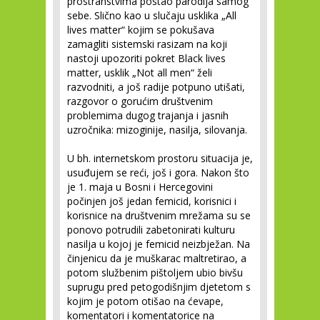
prostranstvima postao parodija samog
sebe. Slično kao u slučaju usklika „All
lives matter“ kojim se pokušava
zamagliti sistemski rasizam na koji
nastoji upozoriti pokret Black lives
matter, usklik „Not all men“ želi
razvodniti, a još radije potpuno utišati,
razgovor o gorućim društvenim
problemima dugog trajanja i jasnih
uzročnika: mizoginije, nasilja, silovanja.
U bh. internetskom prostoru situacija je,
usuđujem se reći, još i gora. Nakon što
je 1. maja u Bosni i Hercegovini
počinjen još jedan femicid, korisnici i
korisnice na društvenim mrežama su se
ponovo potrudili zabetonirati kulturu
nasilja u kojoj je femicid neizbježan. Na
činjenicu da je muškarac maltretirao, a
potom službenim pištoljem ubio bivšu
suprugu pred petogodišnjim djetetom s
kojim je potom otišao na ćevape,
komentatori i komentatorice na