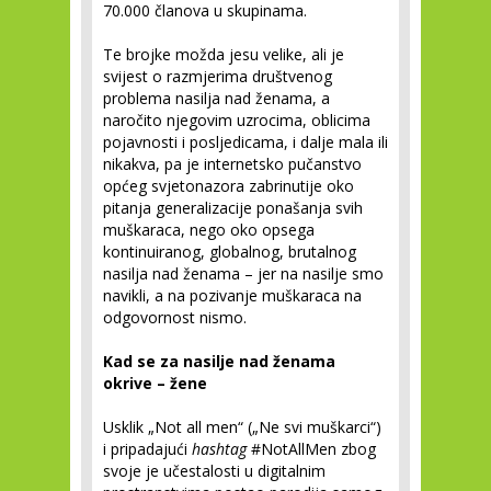
70.000 članova u skupinama.
Te brojke možda jesu velike, ali je
svijest o razmjerima društvenog
problema nasilja nad ženama, a
naročito njegovim uzrocima, oblicima
pojavnosti i posljedicama, i dalje mala ili
nikakva, pa je internetsko pučanstvo
općeg svjetonazora zabrinutije oko
pitanja generalizacije ponašanja svih
muškaraca, nego oko opsega
kontinuiranog, globalnog, brutalnog
nasilja nad ženama – jer na nasilje smo
navikli, a na pozivanje muškaraca na
odgovornost nismo.
Kad se za nasilje nad ženama
okrive – žene
Usklik „Not all men“ („Ne svi muškarci“)
i pripadajući
hashtag
#NotAllMen zbog
svoje je učestalosti u digitalnim