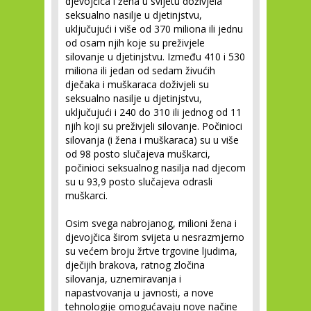
djevojčica i žena u svijetu doživjela
seksualno nasilje u djetinjstvu,
uključujući i više od 370 miliona ili jednu
od osam njih koje su preživjele
silovanje u djetinjstvu. Između 410 i 530
miliona ili jedan od sedam živućih
dječaka i muškaraca doživjeli su
seksualno nasilje u djetinjstvu,
uključujući i 240 do 310 ili jednog od 11
njih koji su preživjeli silovanje. Počinioci
silovanja (i žena i muškaraca) su u više
od 98 posto slučajeva muškarci,
počinioci seksualnog nasilja nad djecom
su u 93,9 posto slučajeva odrasli
muškarci.
Osim svega nabrojanog, milioni žena i
djevojčica širom svijeta u nesrazmjerno
su većem broju žrtve trgovine ljudima,
dječijih brakova, ratnog zločina
silovanja, uznemiravanja i
napastvovanja u javnosti, a nove
tehnologije omogućavaju nove načine