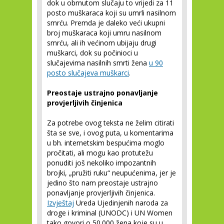
dok u obrnutom slučaju to vrijedi za 11
posto muškaraca koji su umrli nasilnom
smrću. Premda je daleko veći ukupni
broj muškaraca koji umru nasilnom
smrću, ali ih većinom ubijaju drugi
muškarci, dok su počinioci u
slučajevima nasilnih smrti žena
u 90
posto slučajeva muškarci
.
Preostaje ustrajno ponavljanje
provjerljivih činjenica
Za potrebe ovog teksta ne želim citirati
šta se sve, i ovog puta, u komentarima
u bh. internetskim bespućima moglo
pročitati, ali mogu kao protutežu
ponuditi još nekoliko impozantnih
brojki, „pružiti ruku“ neupućenima, jer je
jedino što nam preostaje ustrajno
ponavljanje provjerljivih činjenica.
Izvještaj
Ureda Ujedinjenih naroda za
droge i kriminal (UNODC) i UN Women
tako govori o 50.000 žena koje su u