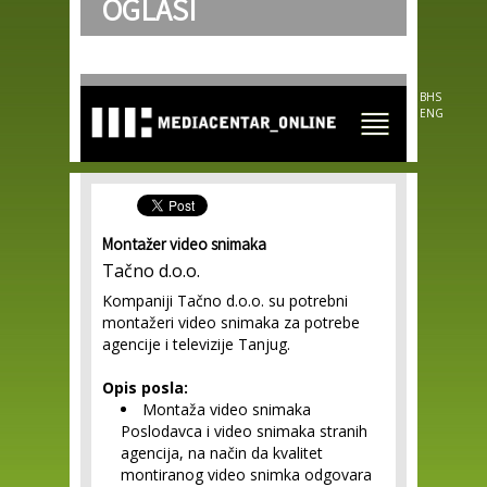
OGLASI
Skip to
main
content
BHS
ENG
Montažer video snimaka
Tačno d.o.o.
Kompaniji Tačno d.o.o. su potrebni
montažeri video snimaka za potrebe
agencije i televizije Tanjug.
Opis posla:
Montaža video snimaka
Poslodavca i video snimaka stranih
agencija, na način da kvalitet
montiranog video snimka odgovara