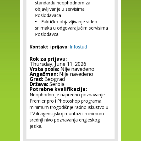
standardu neophodnom za
objavljivanje u servisima
Poslodavaca
Faktičko objavljivanje video
snimaka u odgovarajućim servisima
Poslodavca.
Kontakt i prijava:
Infostud
Rok za prijavu:
Thursday, June 11, 2026
Vrsta posla:
Nije navedeno
Angažman:
Nije navedeno
Grad:
Beograd
Država:
Serbia
Potrebne kvalifikacije:
Neophodno je napredno poznavanje
Premier pro i Photoshop programa,
minimum trogodišnje radno iskustvo u
TV ili agencijskoj montaži i minimum
srednji nivo poznavanja engleskog
jezika.