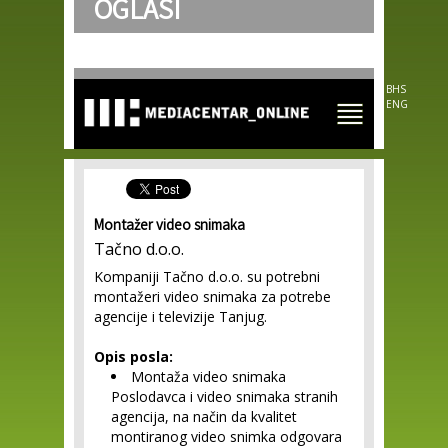
OGLASI
Skip to
main
content
BHS
ENG
Montažer video snimaka
Tačno d.o.o.
Kompaniji Tačno d.o.o. su potrebni
montažeri video snimaka za potrebe
agencije i televizije Tanjug.
Opis posla:
Montaža video snimaka
Poslodavca i video snimaka stranih
agencija, na način da kvalitet
montiranog video snimka odgovara