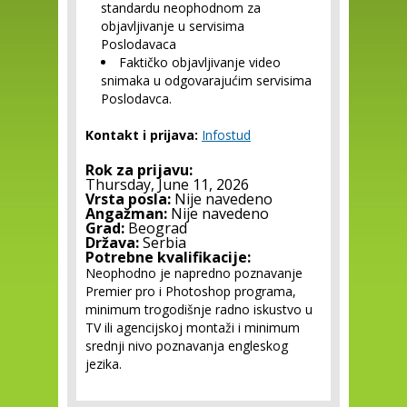
standardu neophodnom za
objavljivanje u servisima
Poslodavaca
Faktičko objavljivanje video
snimaka u odgovarajućim servisima
Poslodavca.
Kontakt i prijava:
Infostud
Rok za prijavu:
Thursday, June 11, 2026
Vrsta posla:
Nije navedeno
Angažman:
Nije navedeno
Grad:
Beograd
Država:
Serbia
Potrebne kvalifikacije:
Neophodno je napredno poznavanje
Premier pro i Photoshop programa,
minimum trogodišnje radno iskustvo u
TV ili agencijskoj montaži i minimum
srednji nivo poznavanja engleskog
jezika.