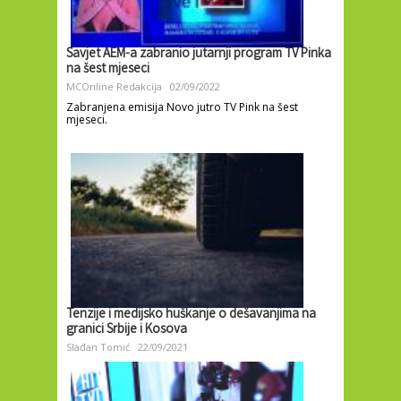
Savjet AEM-a zabranio jutarnji program TV Pinka
na šest mjeseci
MCOnline Redakcija
02/09/2022
Zabranjena emisija Novo jutro TV Pink na šest
mjeseci.
Tenzije i medijsko huškanje o dešavanjima na
granici Srbije i Kosova
Slađan Tomić
22/09/2021