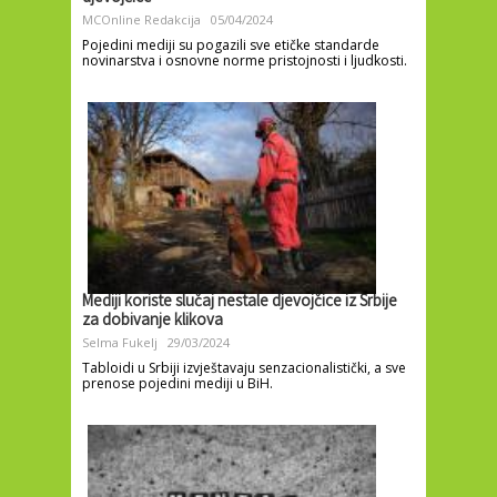
MCOnline Redakcija
05/04/2024
Pojedini mediji su pogazili sve etičke standarde
novinarstva i osnovne norme pristojnosti i ljudkosti.
Mediji koriste slučaj nestale djevojčice iz Srbije
za dobivanje klikova
Selma Fukelj
29/03/2024
Tabloidi u Srbiji izvještavaju senzacionalistički, a sve
prenose pojedini mediji u BiH.