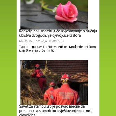
Reakcije na uznemirujuće izvještavanje o slučaju
ubistva dvogodišnje djevojčice iz Bora
MCOnline Redakcija
08/04/2024
Tabloidi nastavili kršiti sve etičke standarde prilikom
izvještavanja o Danki Ilić
Savet za štampu Srbije pozvao medije da
prestanu sa sramotnim izvještavanjem o smrti
djevojčice