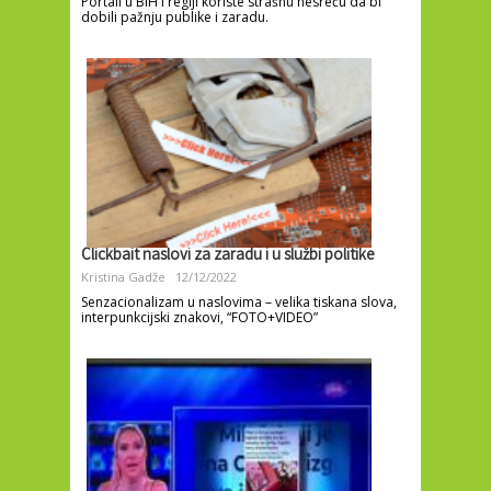
Portali u BiH i regiji koriste strašnu nesreću da bi
dobili pažnju publike i zaradu.
Clickbait naslovi za zaradu i u službi politike
Kristina Gadže
12/12/2022
Senzacionalizam u naslovima – velika tiskana slova,
interpunkcijski znakovi, “FOTO+VIDEO”