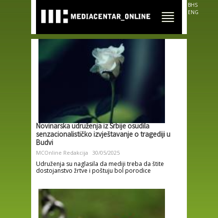
Skip to
BHS
main
ENG
content
Novinarska udruženja iz Srbije osudila
senzacionalističko izvještavanje o tragediji u
Budvi
MCOnline Redakcija
30/05/2025
Udruženja su naglasila da mediji treba da štite
dostojanstvo žrtve i poštuju bol porodice