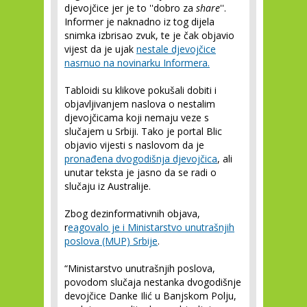
djevojčice jer je to ''dobro za
share
''.
Informer je naknadno iz tog dijela
snimka izbrisao zvuk, te je čak objavio
vijest da je ujak
nestale djevojčice
nasrnuo na novinarku Informera.
Tabloidi su klikove pokušali dobiti i
objavljivanjem naslova o nestalim
djevojčicama koji nemaju veze s
slučajem u Srbiji. Tako je portal Blic
objavio vijesti s naslovom da je
pronađena dvogodišnja djevojčica
, ali
unutar teksta je jasno da se radi o
slučaju iz Australije.
Zbog dezinformativnih objava,
r
eagovalo je i Ministarstvo unutrašnjih
poslova (MUP) Srbije
.
“Ministarstvo unutrašnjih poslova,
povodom slučaja nestanka dvogodišnje
devojčice Danke Ilić u Banjskom Polju,