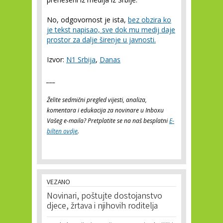
No, odgovornost je ista,
bez obzira ko
je tekst napisao, sve dok mu medij daje
prostor za dalje širenje u javnosti.
Izvor:
N1 Srbija
,
Danas
___
Želite sedmični pregled vijesti, analiza,
komentara i edukacija za novinare u Inboxu
Vašeg e-maila? Pretplatite se na naš besplatni
E-
bilten ovdje
.
VEZANO
Novinari, poštujte dostojanstvo
djece, žrtava i njihovih roditelja