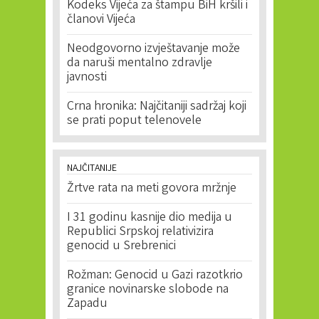
Kodeks Vijeća za štampu BiH kršili i
članovi Vijeća
Neodgovorno izvještavanje može
da naruši mentalno zdravlje
javnosti
Crna hronika: Najčitaniji sadržaj koji
se prati poput telenovele
NAJČITANIJE
Žrtve rata na meti govora mržnje
I 31 godinu kasnije dio medija u
Republici Srpskoj relativizira
genocid u Srebrenici
Rožman: Genocid u Gazi razotkrio
granice novinarske slobode na
Zapadu