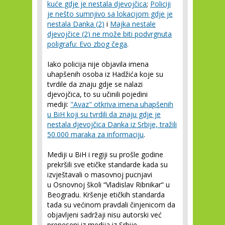
kuće gdje je nestala djevojčica
;
Policiji
je nešto sumnjivo sa lokacijom gdje je
nestala Danka (2)
i
Majka nestale
djevojčice (2) ne može biti podvrgnuta
poligrafu: Evo zbog čega
.
Iako policija nije objavila imena
uhapšenih osoba iz Hadžića koje su
tvrdile da znaju gdje se nalazi
djevojčica, to su učinili pojedini
mediji:
"Avaz" otkriva imena uhapšenih
u BiH koji su tvrdili da znaju gdje je
nestala djevojčica Danka iz Srbije, tražili
50.000 maraka za informaciju
.
Mediji u BiH i regiji su prošle godine
prekršili sve etičke standarde kada su
izvještavali o masovnoj pucnjavi
u Osnovnoj školi “Vladislav Ribnikar“ u
Beogradu. Kršenje etičkih standarda
tada su većinom pravdali činjenicom da
objavljeni sadržaji nisu autorski već
preneseni iz medija iz Srbije.