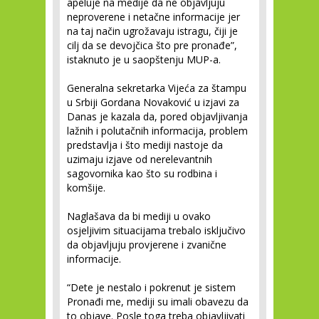
apeluje na medije da ne objavljuju
neproverene i netačne informacije jer
na taj način ugrožavaju istragu, čiji je
cilj da se devojčica što pre pronađe”,
istaknuto je u saopštenju MUP-a.
Generalna sekretarka Vijeća za štampu
u Srbiji Gordana Novaković u izjavi za
Danas je kazala da, pored objavljivanja
lažnih i polutačnih informacija, problem
predstavlja i što mediji nastoje da
uzimaju izjave od nerelevantnih
sagovornika kao što su rodbina i
komšije.
Naglašava da bi mediji u ovako
osjeljivim situacijama trebalo isključivo
da objavljuju provjerene i zvanične
informacije.
“Dete je nestalo i pokrenut je sistem
Pronađi me, mediji su imali obavezu da
to objave. Posle toga treba objavljivati