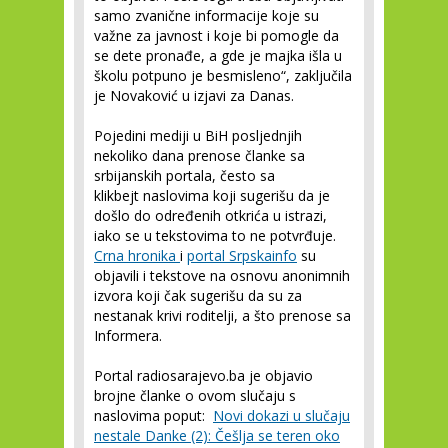
samo zvanične informacije koje su
važne za javnost i koje bi pomogle da
se dete pronađe, a gde je majka išla u
školu potpuno je besmisleno“, zaključila
je Novaković u izjavi za Danas.
Pojedini mediji u BiH posljednjih
nekoliko dana prenose članke sa
srbijanskih portala, često sa
klikbejt naslovima koji sugerišu da je
došlo do određenih otkrića u istrazi,
iako se u tekstovima to ne potvrđuje.
Crna hronika
i
portal Srpskainfo
su
objavili i tekstove na osnovu anonimnih
izvora koji čak sugerišu da su za
nestanak krivi roditelji, a što prenose sa
Informera.
Portal radiosarajevo.ba je objavio
brojne članke o ovom slučaju s
naslovima poput:
Novi dokazi u slučaju
nestale Danke (2): Češlja se teren oko