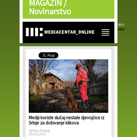
MAGAZIN /
Skip to
main
Novinarstvo
content
BHS
ENG
Mediji koriste slučaj nestale djevojčice iz
Srbije za dobivanje klikova
Selma Fukelj
29/03/2024