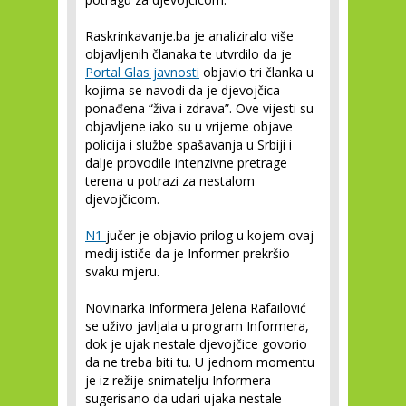
Raskrinkavanje.ba je analiziralo više
objavljenih članaka te utvrdilo da je
Portal Glas javnosti
objavio tri članka u
kojima se navodi da je djevojčica
ponađena “živa i zdrava”. Ove vijesti su
objavljene iako su u vrijeme objave
policija i službe spašavanja u Srbiji i
dalje provodile intenzivne pretrage
terena u potrazi za nestalom
djevojčicom.
N1
jučer je objavio prilog u kojem ovaj
medij ističe da je Informer prekršio
svaku mjeru.
Novinarka Informera Jelena Rafailović
se uživo javljala u program Informera,
dok je ujak nestale djevojčice govorio
da ne treba biti tu. U jednom momentu
je iz režije snimatelju Informera
sugerisano da udari ujaka nestale