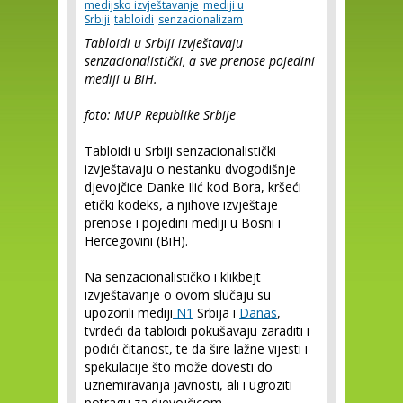
medijsko izvještavanje
mediji u
Srbiji
tabloidi
senzacionalizam
Tabloidi u Srbiji izvještavaju
senzacionalistički, a sve prenose pojedini
mediji u BiH.
foto: MUP Republike Srbije
Tabloidi u Srbiji senzacionalistički
izvještavaju o nestanku dvogodišnje
djevojčice Danke Ilić kod Bora, kršeći
etički kodeks, a njihove izvještaje
prenose i pojedini mediji u Bosni i
Hercegovini (BiH).
Na senzacionalističko i klikbejt
izvještavanje o ovom slučaju su
upozorili mediji
N1
Srbija i
Danas
,
tvrdeći da tabloidi pokušavaju zaraditi i
podići čitanost, te da šire lažne vijesti i
spekulacije što može dovesti do
uznemiravanja javnosti, ali i ugroziti
potragu za djevojčicom.