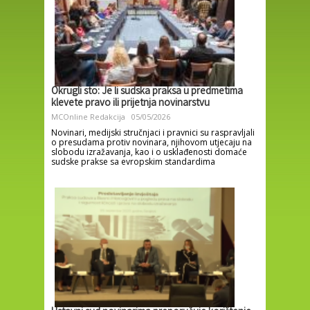
Okrugli sto: Je li sudska praksa u predmetima
klevete pravo ili prijetnja novinarstvu
MCOnline Redakcija
05/05/2026
Novinari, medijski stručnjaci i pravnici su raspravljali
o presudama protiv novinara, njihovom utjecaju na
slobodu izražavanja, kao i o usklađenosti domaće
sudske prakse sa evropskim standardima