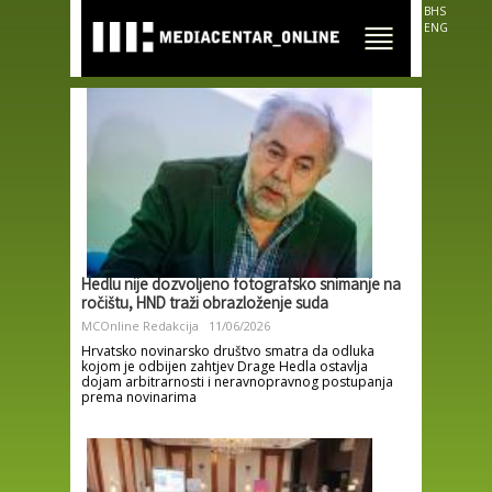
Skip to
BHS
main
ENG
content
Hedlu nije dozvoljeno fotografsko snimanje na
ročištu, HND traži obrazloženje suda
MCOnline Redakcija
11/06/2026
Hrvatsko novinarsko društvo smatra da odluka
kojom je odbijen zahtjev Drage Hedla ostavlja
dojam arbitrarnosti i neravnopravnog postupanja
prema novinarima