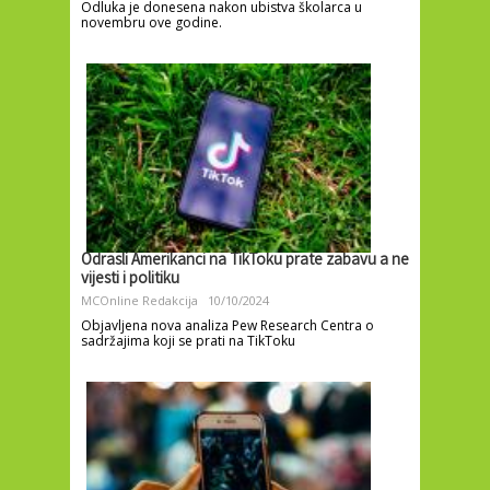
Odluka je donesena nakon ubistva školarca u
novembru ove godine.
Odrasli Amerikanci na TikToku prate zabavu a ne
vijesti i politiku
MCOnline Redakcija
10/10/2024
Objavljena nova analiza Pew Research Centra o
sadržajima koji se prati na TikToku