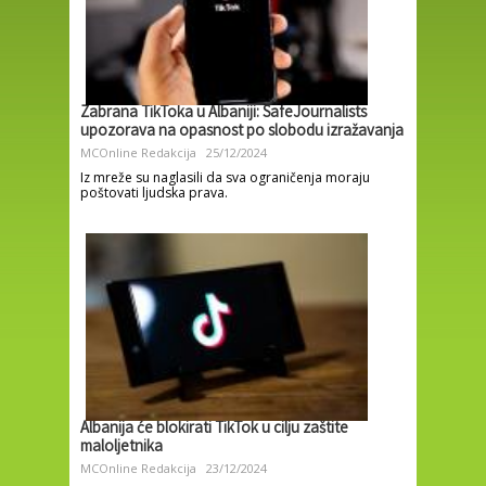
Zabrana TikToka u Albaniji: SafeJournalists
upozorava na opasnost po slobodu izražavanja
MCOnline Redakcija
25/12/2024
Iz mreže su naglasili da sva ograničenja moraju
poštovati ljudska prava.
Albanija će blokirati TikTok u cilju zaštite
maloljetnika
MCOnline Redakcija
23/12/2024