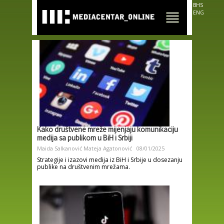
Skip to
BHS
main
ENG
content
Kako društvene mreže mijenjaju komunikaciju
medija sa publikom u BiH i Srbiji
Maida Salkanović
Mateja Agatonović
08/01/2025
Strategije i izazovi medija iz BiH i Srbije u dosezanju
publike na društvenim mrežama.