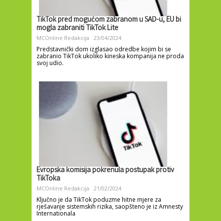
TikTok pred mogućom zabranom u SAD-u, EU bi
mogla zabraniti TikTok Lite
MCOnline Redakcija
23/04/2024
Predstavnički dom izglasao odredbe kojim bi se
zabranio TikTok ukoliko kineska kompanija ne proda
svoj udio.
Evropska komisija pokrenula postupak protiv
TikToka
MCOnline Redakcija
21/02/2024
Ključno je da TikTok poduzme hitne mjere za
rješavanje sistemskih rizika, saopšteno je iz Amnesty
Internationala