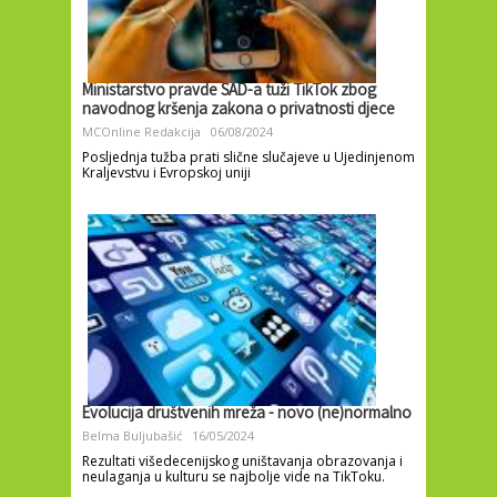
Ministarstvo pravde SAD-a tuži TikTok zbog
navodnog kršenja zakona o privatnosti djece
MCOnline Redakcija
06/08/2024
Posljednja tužba prati slične slučajeve u Ujedinjenom
Kraljevstvu i Evropskoj uniji
Evolucija društvenih mreža - novo (ne)normalno
Belma Buljubašić
16/05/2024
Rezultati višedecenijskog uništavanja obrazovanja i
neulaganja u kulturu se najbolje vide na TikToku.