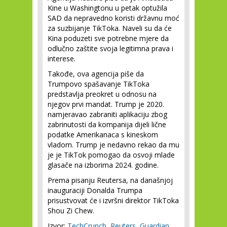
Kine u Washingtonu u petak optužila
SAD da nepravedno koristi državnu moć
za suzbijanje TikToka. Naveli su da će
Kina poduzeti sve potrebne mjere da
odlučno zaštite svoja legitimna prava i
interese.
Takođe, ova agencija piše da
Trumpovo spašavanje TikToka
predstavlja preokret u odnosu na
njegov prvi mandat. Trump je 2020.
namjeravao zabraniti aplikaciju zbog
zabrinutosti da kompanija dijeli lične
podatke Amerikanaca s kineskom
vladom. Trump je nedavno rekao da mu
je je TikTok pomogao da osvoji mlade
glasače na izborima 2024. godine.
Prema pisanju Reutersa, na današnjoj
inauguraciji Donalda Trumpa
prisustvovat će i izvršni direktor TikToka
Shou Zi Chew.
Izvor:
TechCrunch
,
Reuters
,
Guardian