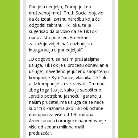
Ranije u nedjelju, Trump je i na
društvenoj mreži Truth Social objavio
da će izdati izvršnu naredbu koja će
odgoditi zabranu TikToka, te je
sugerisao da bi volio da se TikTok
obnovi što prije jer „Amerikanci
zaslužuju vidjeti našu uzbudljivu
inauguraciju u ponedjeljak“.
„U dogovoru sa našim pružateljima
usluga, TikTok je u procesu obnavljanja
usluge“, navedeno je jučer u saopštenju
kompanije ByteDance, vlasnika TikTok-
a. Iz kompanije su se zahvalili Trumpu
zbog toga što je, kako je saopšteno,
„pružio potrebnu jasnoću i garanciju
našim pružateljima usluga da se neće
suočiti s kaznama ako TikTok ostane
dostupan za više od 170 miliona
Amerikanaca i omoguće napredovanje
više od sedam miliona malih
preduzeća“.