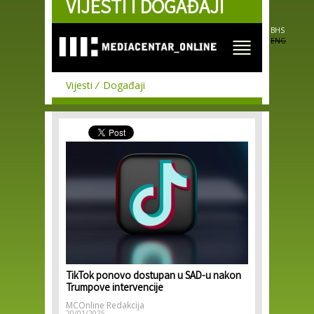
VIJESTI I DOGAĐAJI
Skip to
main
content
BHS
ENG
Vijesti
Događaji
TikTok ponovo dostupan u SAD-u nakon
Trumpove intervencije
MCOnline Redakcija
20/01/2025