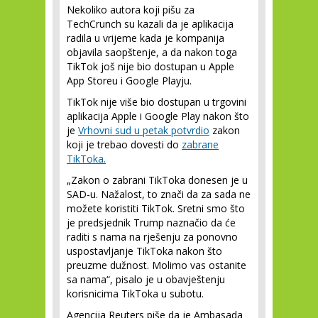
Nekoliko autora koji pišu za
TechCrunch su kazali da je aplikacija
radila u vrijeme kada je kompanija
objavila saopštenje, a da nakon toga
TikTok još nije bio dostupan u Apple
App Storeu i Google Playju.
TikTok nije više bio dostupan u trgovini
aplikacija Apple i Google Play nakon što
je
Vrhovni sud u petak potvrdio
zakon
koji je trebao dovesti do
zabrane
TikToka.
„Zakon o zabrani TikToka donesen je u
SAD-u. Nažalost, to znači da za sada ne
možete koristiti TikTok. Sretni smo što
je predsjednik Trump naznačio da će
raditi s nama na rješenju za ponovno
uspostavljanje TikToka nakon što
preuzme dužnost. Molimo vas ostanite
sa nama“, pisalo je u obavještenju
korisnicima TikToka u subotu.
Agencija Reuters piše da je Ambasada