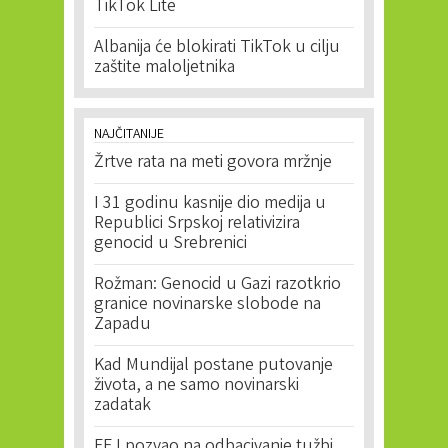
TikTok Lite
Albanija će blokirati TikTok u cilju
zaštite maloljetnika
NAJČITANIJE
Žrtve rata na meti govora mržnje
I 31 godinu kasnije dio medija u
Republici Srpskoj relativizira
genocid u Srebrenici
Rožman: Genocid u Gazi razotkrio
granice novinarske slobode na
Zapadu
Kad Mundijal postane putovanje
života, a ne samo novinarski
zadatak
EFJ pozvao na odbacivanje tužbi