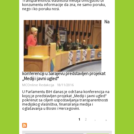
Transparentnost vlasništva medija omogućilo bi
konzumentu informacije da zna, ne samo poruku,
nego i ko poruku nosi.
Na
konferenciji u Sarajevu predstavljen projekat
„Mediji i javni ugled“
MCOnline Redakcija
18/11/2016
U Parlamentu BiH danas je održana konferencija na
kojoj je predstavljen projekat „Mediji i javni ugled“
pokrenut sa ciljem uspostavljanja transparentnosti
medijskog vlasništva, finansiranja medija i
oglašavanja u Bosni i Hercegovini.
Pages
1
2
›
»