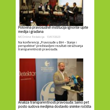
Polovina pravosudnih institucija ignoriše upite
medija i građana
MCOnline Redakcija
13/07/2023
Na konferenciji „Pravosuđe u BiH – Stanje i
perspektive“ predstavljeni rezultati istraživanja
transparentnosti pravosuđa.
Analiza transparentnosti pravosuđa: Samo pet
posto sudova medijima dostavilo snimke ročišta