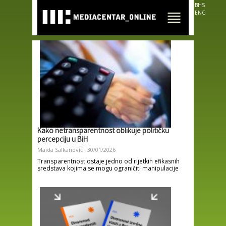
Skip to
BHS
main
ENG
content
Kako netransparentnost oblikuje političku
percepciju u BiH
Maida Salkanović
30/01/2026
Transparentnost ostaje jedno od rijetkih efikasnih
sredstava kojima se mogu ograničiti manipulacije