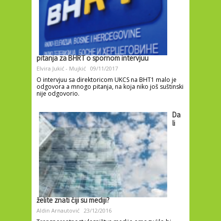
pitanja za BHRT o spornom intervjuu
Elvira Jukić - Mujkić
09/11/2017
O intervjuu sa direktoricom UKCS na BHT1 malo je
odgovora a mnogo pitanja, na koja niko još suštinski
nije odgovorio.
Da
li
želite znati čiji su mediji?
Aldin Arnautović
23/12/2016