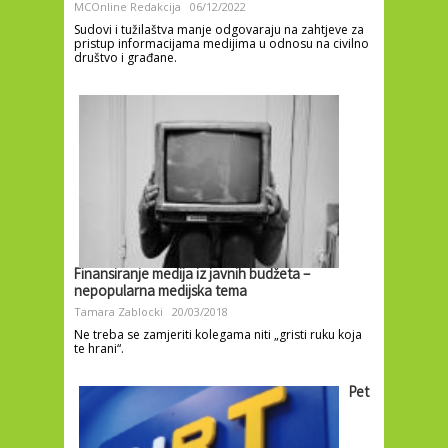
MCOnline Redakcija
06/12/2022
Sudovi i tužilaštva manje odgovaraju na zahtjeve za
pristup informacijama medijima u odnosu na civilno
društvo i građane.
Finansiranje medija iz javnih budžeta –
nepopularna medijska tema
Tamara Zablocki
20/03/2018
Ne treba se zamjeriti kolegama niti „gristi ruku koja
te hrani“.
Pet