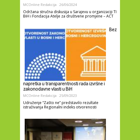
MCOnline Redakcija
26/06/2024
Održana stručna diskusija u Sarajevu u organizaciji TI
BiH i Fondacija Atelje za društvene promjene – ACT
Bez
napretka u transparentnosti rada izvršne i
zakonodavne vlasti u BiH
MCOnline Redakcija
25/09/2023
Udruženje “Zašto ne” predstavilo rezultate
istraživanja Regionalni indeks otvorenosti