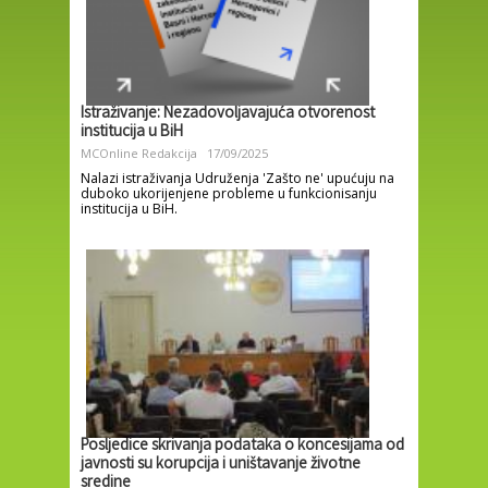
Istraživanje: Nezadovoljavajuća otvorenost
institucija u BiH
MCOnline Redakcija
17/09/2025
Nalazi istraživanja Udruženja 'Zašto ne' upućuju na
duboko ukorijenjene probleme u funkcionisanju
institucija u BiH.
Posljedice skrivanja podataka o koncesijama od
javnosti su korupcija i uništavanje životne
sredine