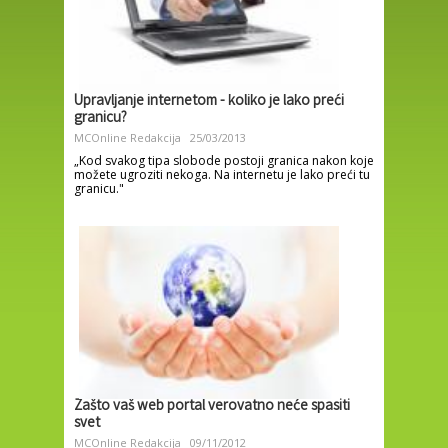
Upravljanje internetom - koliko je lako preći
granicu?
MCOnline Redakcija
25/03/2013
„Kod svakog tipa slobode postoji granica nakon koje
možete ugroziti nekoga. Na internetu je lako preći tu
granicu."
Zašto vaš web portal verovatno neće spasiti
svet
MCOnline Redakcija
09/11/2012