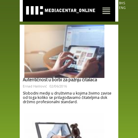
Skip to
BHS
main
ENG
content
Autentičnost u borbi za pažnju čitalaca
Ernad Halilović
02/06/2016
Slobodni mediji u društvima u kojima živimo zavise
od toga koliko se prilagođavamo čitateljima dok
držimo profesionalni standard.