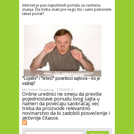
Internet je pun napuštenih portala za razmenu
znanja. Šta treba znati pre nego što i sami pokrenete
takav portal?
“Lojalni” i “leteći” posetioci sajtova – ko je
važniji?
MCOnline Redakcija
27/06/2011
Online urednici ne smeju da previše
pojednostave ponudu svog sajta u
nameri da povećaju saobraćaj, već
treba da proizvode relevantno
novinarstvo da bi zadobili posvećenije i
aktivnije čitaoce.
Search