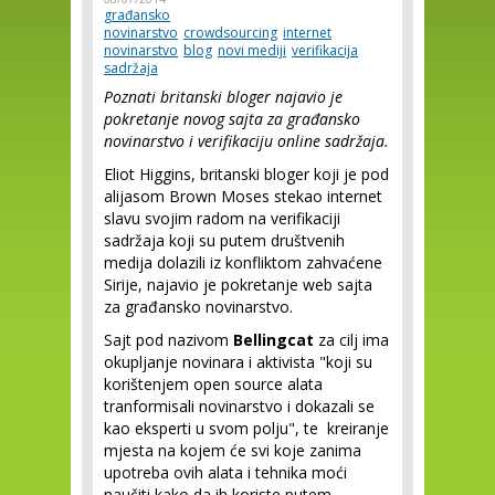
građansko
novinarstvo
crowdsourcing
internet
novinarstvo
blog
novi mediji
verifikacija
sadržaja
Poznati britanski bloger najavio je
pokretanje novog sajta za građansko
novinarstvo i verifikaciju online sadržaja.
Eliot Higgins, britanski bloger koji je pod
alijasom Brown Moses stekao internet
slavu svojim radom na verifikaciji
sadržaja koji su putem društvenih
medija dolazili iz konfliktom zahvaćene
Sirije, najavio je pokretanje web sajta
za građansko novinarstvo.
Sajt pod nazivom
Bellingcat
za cilj ima
okupljanje novinara i aktivista "koji su
korištenjem open source alata
tranformisali novinarstvo i dokazali se
kao eksperti u svom polju", te kreiranje
mjesta na kojem će svi koje zanima
upotreba ovih alata i tehnika moći
naučiti kako da ih koriste putem