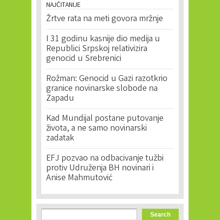
NAJČITANIJE
Žrtve rata na meti govora mržnje
I 31 godinu kasnije dio medija u
Republici Srpskoj relativizira
genocid u Srebrenici
Rožman: Genocid u Gazi razotkrio
granice novinarske slobode na
Zapadu
Kad Mundijal postane putovanje
života, a ne samo novinarski
zadatak
EFJ pozvao na odbacivanje tužbi
protiv Udruženja BH novinari i
Anise Mahmutović
Search form
Search