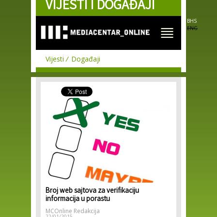
VIJESTI I DOGAĐAJI
Skip to
main
content
BHS
ENG
Vijesti
Događaji
Broj web sajtova za verifikaciju
informacija u porastu
MCOnline Redakcija
22/01/2015