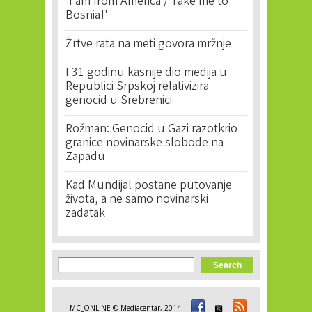
'I am from America / Take me to
Bosnia!'
Žrtve rata na meti govora mržnje
I 31 godinu kasnije dio medija u
Republici Srpskoj relativizira
genocid u Srebrenici
Rožman: Genocid u Gazi razotkrio
granice novinarske slobode na
Zapadu
Kad Mundijal postane putovanje
života, a ne samo novinarski
zadatak
Search form
Search
MC_ONLINE © Mediacentar, 2014