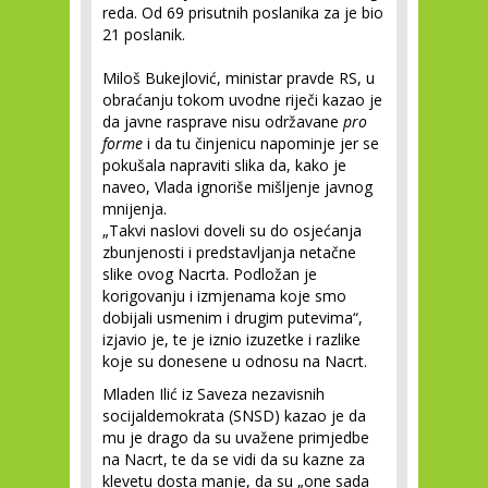
reda. Od 69 prisutnih poslanika za je bio
21 poslanik.
Miloš Bukejlović, ministar pravde RS, u
obraćanju tokom uvodne riječi kazao je
da javne rasprave nisu održavane
pro
forme
i da tu činjenicu napominje jer se
pokušala napraviti slika da, kako je
naveo, Vlada ignoriše mišljenje javnog
mnijenja.
„Takvi naslovi doveli su do osjećanja
zbunjenosti i predstavljanja netačne
slike ovog Nacrta. Podložan je
korigovanju i izmjenama koje smo
dobijali usmenim i drugim putevima“,
izjavio je, te je iznio izuzetke i razlike
koje su donesene u odnosu na Nacrt.
Mladen Ilić iz Saveza nezavisnih
socijaldemokrata (SNSD) kazao je da
mu je drago da su uvažene primjedbe
na Nacrt, te da se vidi da su kazne za
klevetu dosta manje, da su „one sada