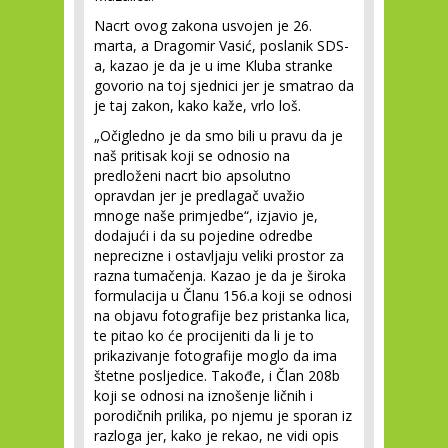
Nacrt ovog zakona usvojen je 26.
marta, a Dragomir Vasić, poslanik SDS-
a, kazao je da je u ime Kluba stranke
govorio na toj sjednici jer je smatrao da
je taj zakon, kako kaže, vrlo loš.
„Očigledno je da smo bili u pravu da je
naš pritisak koji se odnosio na
predloženi nacrt bio apsolutno
opravdan jer je predlagač uvažio
mnoge naše primjedbe“, izjavio je,
dodajući i da su pojedine odredbe
neprecizne i ostavljaju veliki prostor za
razna tumačenja. Kazao je da je široka
formulacija u Članu 156.a koji se odnosi
na objavu fotografije bez pristanka lica,
te pitao ko će procijeniti da li je to
prikazivanje fotografije moglo da ima
štetne posljedice. Takođe, i Član 208b
koji se odnosi na iznošenje ličnih i
porodičnih prilika, po njemu je sporan iz
razloga jer, kako je rekao, ne vidi opis