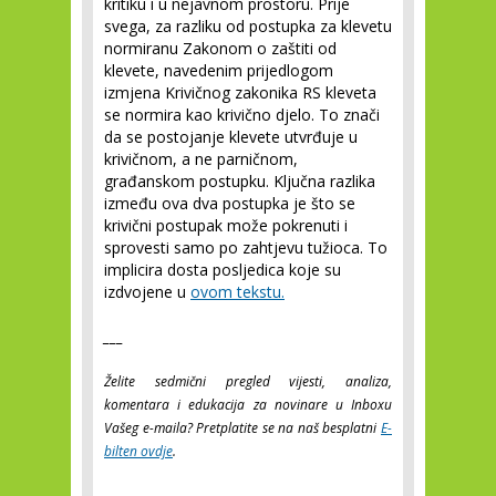
kritiku i u nejavnom prostoru. Prije
svega, za razliku od postupka za klevetu
normiranu Zakonom o zaštiti od
klevete, navedenim prijedlogom
izmjena Krivičnog zakonika RS kleveta
se normira kao krivično djelo. To znači
da se postojanje klevete utvrđuje u
krivičnom, a ne parničnom,
građanskom postupku. Ključna razlika
između ova dva postupka je što se
krivični postupak može pokrenuti i
sprovesti samo po zahtjevu tužioca. To
implicira dosta posljedica koje su
izdvojene u
ovom tekstu.
___
Želite sedmični pregled vijesti, analiza,
komentara i edukacija za novinare u Inboxu
Vašeg e-maila? Pretplatite se na naš besplatni
E-
bilten ovdje
.