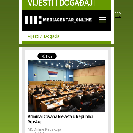
VIJESTI I DOGAĐAJI
Skip to
main
content
BHS
ENG
Vijesti
Događaji
Kriminalizovana kleveta u Republici
Srpskoj
MCOnline Redakcija
20/07/2023