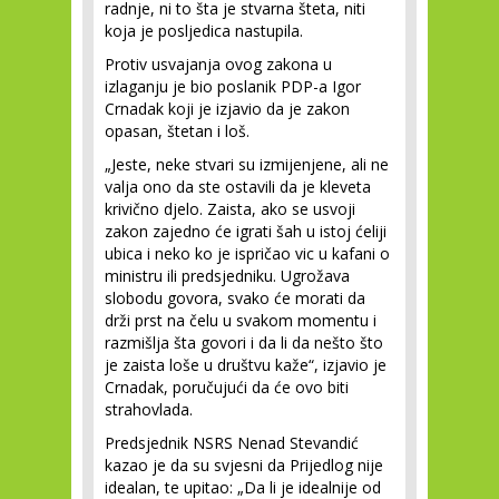
radnje, ni to šta je stvarna šteta, niti
koja je posljedica nastupila.
Protiv usvajanja ovog zakona u
izlaganju je bio poslanik PDP-a Igor
Crnadak koji je izjavio da je zakon
opasan, štetan i loš.
„Jeste, neke stvari su izmijenjene, ali ne
valja ono da ste ostavili da je kleveta
krivično djelo. Zaista, ako se usvoji
zakon zajedno će igrati šah u istoj ćeliji
ubica i neko ko je ispričao vic u kafani o
ministru ili predsjedniku. Ugrožava
slobodu govora, svako će morati da
drži prst na čelu u svakom momentu i
razmišlja šta govori i da li da nešto što
je zaista loše u društvu kaže“, izjavio je
Crnadak, poručujući da će ovo biti
strahovlada.
Predsjednik NSRS Nenad Stevandić
kazao je da su svjesni da Prijedlog nije
idealan, te upitao: „Da li je idealnije od