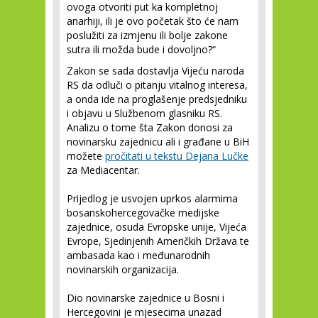
ovoga otvoriti put ka kompletnoj
anarhiji, ili je ovo početak što će nam
poslužiti za izmjenu ili bolje zakone
sutra ili možda bude i dovoljno?“
Zakon se sada dostavlja Vijeću naroda
RS da odluči o pitanju vitalnog interesa,
a onda ide na proglašenje predsjedniku
i objavu u Službenom glasniku RS.
Analizu o tome šta Zakon donosi za
novinarsku zajednicu ali i građane u BiH
možete
pročitati u tekstu Dejana Lučke
za Mediacentar.
Prijedlog je usvojen uprkos alarmima
bosanskohercegovačke medijske
zajednice, osuda Evropske unije, Vijeća
Evrope, Sjedinjenih Američkih Država te
ambasada kao i međunarodnih
novinarskih organizacija.
Dio novinarske zajednice u Bosni i
Hercegovini je mjesecima unazad