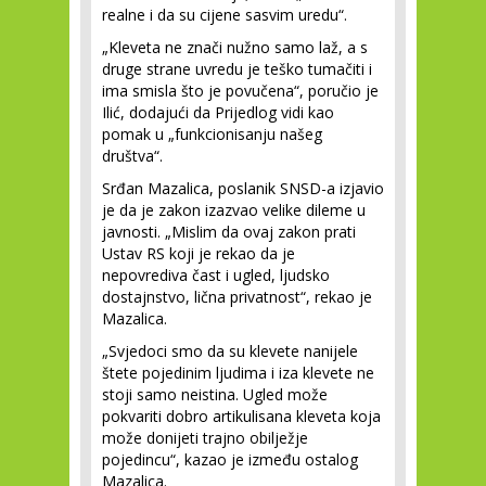
realne i da su cijene sasvim uredu“.
„Kleveta ne znači nužno samo laž, a s
druge strane uvredu je teško tumačiti i
ima smisla što je povučena“, poručio je
Ilić, dodajući da Prijedlog vidi kao
pomak u „funkcionisanju našeg
društva“.
Srđan Mazalica, poslanik SNSD-a izjavio
je da je zakon izazvao velike dileme u
javnosti. „Mislim da ovaj zakon prati
Ustav RS koji je rekao da je
nepovrediva čast i ugled, ljudsko
dostajnstvo, lična privatnost“, rekao je
Mazalica.
„Svjedoci smo da su klevete nanijele
štete pojedinim ljudima i iza klevete ne
stoji samo neistina. Ugled može
pokvariti dobro artikulisana kleveta koja
može donijeti trajno obilježje
pojedincu“, kazao je između ostalog
Mazalica.