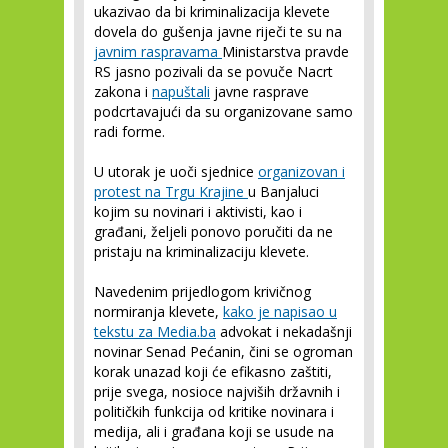
ukazivao da bi kriminalizacija klevete
dovela do gušenja javne riječi te su na
javnim raspravama
Ministarstva pravde
RS jasno pozivali da se povuče Nacrt
zakona i
napuštali
javne rasprave
podcrtavajući da su organizovane samo
radi forme.
U utorak je uoči sjednice
organizovan i
protest na Trgu Krajine
u Banjaluci
kojim su novinari i aktivisti, kao i
građani, željeli ponovo poručiti da ne
pristaju na kriminalizaciju klevete.
Navedenim prijedlogom krivičnog
normiranja klevete,
kako je napisao u
tekstu za Media.ba
advokat i nekadašnji
novinar Senad Pećanin, čini se ogroman
korak unazad koji će efikasno zaštiti,
prije svega, nosioce najviših državnih i
političkih funkcija od kritike novinara i
medija, ali i građana koji se usude na